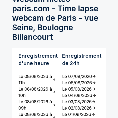
paris.com - Time lapse
webcam de Paris - vue
Seine, Boulogne
Billancourt
Enregistrement
Enregistrement
d'une heure
de 24h
Le 08/08/2026 à
Le 07/08/2026
11h
Le 06/08/2026
Le 08/08/2026 à
Le 05/08/2026
10h
Le 04/08/2026
Le 08/08/2026 à
Le 03/08/2026
09h
Le 02/08/2026
Le 08/08/2026 à
Le 01/08/2026