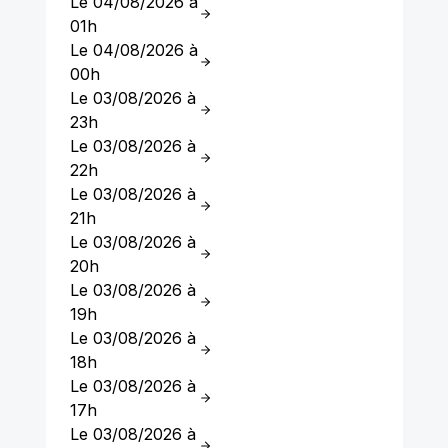
Le 04/08/2026 à
01h
Le 04/08/2026 à
00h
Le 03/08/2026 à
23h
Le 03/08/2026 à
22h
Le 03/08/2026 à
21h
Le 03/08/2026 à
20h
Le 03/08/2026 à
19h
Le 03/08/2026 à
18h
Le 03/08/2026 à
17h
Le 03/08/2026 à