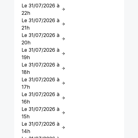
Le 31/07/2026 à
22h
Le 31/07/2026 à
21h
Le 31/07/2026 à
20h
Le 31/07/2026 à
19h
Le 31/07/2026 à
18h
Le 31/07/2026 à
17h
Le 31/07/2026 à
16h
Le 31/07/2026 à
15h
Le 31/07/2026 à
14h