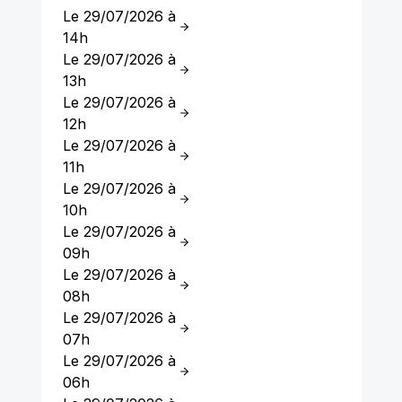
Le 29/07/2026 à
14h
Le 29/07/2026 à
13h
Le 29/07/2026 à
12h
Le 29/07/2026 à
11h
Le 29/07/2026 à
10h
Le 29/07/2026 à
09h
Le 29/07/2026 à
08h
Le 29/07/2026 à
07h
Le 29/07/2026 à
06h