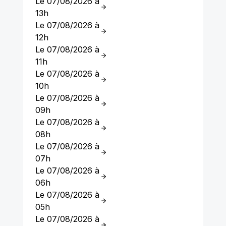
Le 07/08/2026 à
13h
Le 07/08/2026 à
12h
Le 07/08/2026 à
11h
Le 07/08/2026 à
10h
Le 07/08/2026 à
09h
Le 07/08/2026 à
08h
Le 07/08/2026 à
07h
Le 07/08/2026 à
06h
Le 07/08/2026 à
05h
Le 07/08/2026 à