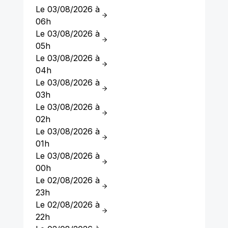
Le 03/08/2026 à
06h
Le 03/08/2026 à
05h
Le 03/08/2026 à
04h
Le 03/08/2026 à
03h
Le 03/08/2026 à
02h
Le 03/08/2026 à
01h
Le 03/08/2026 à
00h
Le 02/08/2026 à
23h
Le 02/08/2026 à
22h