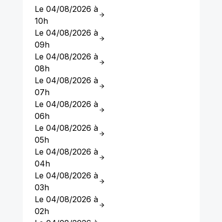
Le 04/08/2026 à
10h
Le 04/08/2026 à
09h
Le 04/08/2026 à
08h
Le 04/08/2026 à
07h
Le 04/08/2026 à
06h
Le 04/08/2026 à
05h
Le 04/08/2026 à
04h
Le 04/08/2026 à
03h
Le 04/08/2026 à
02h