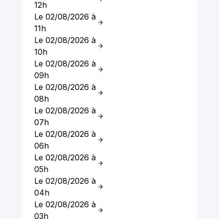
12h
Le 02/08/2026 à
11h
Le 02/08/2026 à
10h
Le 02/08/2026 à
09h
Le 02/08/2026 à
08h
Le 02/08/2026 à
07h
Le 02/08/2026 à
06h
Le 02/08/2026 à
05h
Le 02/08/2026 à
04h
Le 02/08/2026 à
03h