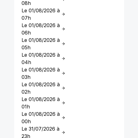
08h
Le 01/08/2026 à
07h
Le 01/08/2026 à
06h
Le 01/08/2026 à
05h
Le 01/08/2026 à
04h
Le 01/08/2026 à
03h
Le 01/08/2026 à
02h
Le 01/08/2026 à
01h
Le 01/08/2026 à
00h
Le 31/07/2026 à
23h