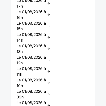
Le 01/08/2026 à
17h
Le 01/08/2026 à
16h
Le 01/08/2026 à
15h
Le 01/08/2026 à
14h
Le 01/08/2026 à
13h
Le 01/08/2026 à
12h
Le 01/08/2026 à
11h
Le 01/08/2026 à
10h
Le 01/08/2026 à
09h
Le 01/08/2026 à