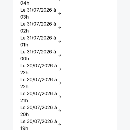
04h
Le 31/07/2026 à
03h
Le 31/07/2026 à
02h
Le 31/07/2026 à
01h
Le 31/07/2026 à
00h
Le 30/07/2026 à
23h
Le 30/07/2026 à
22h
Le 30/07/2026 à
21h
Le 30/07/2026 à
20h
Le 30/07/2026 à
19h