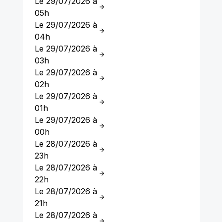
Le 29/07/2026 à
05h
Le 29/07/2026 à
04h
Le 29/07/2026 à
03h
Le 29/07/2026 à
02h
Le 29/07/2026 à
01h
Le 29/07/2026 à
00h
Le 28/07/2026 à
23h
Le 28/07/2026 à
22h
Le 28/07/2026 à
21h
Le 28/07/2026 à