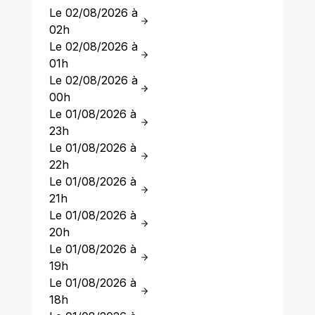
Le 02/08/2026 à
02h
Le 02/08/2026 à
01h
Le 02/08/2026 à
00h
Le 01/08/2026 à
23h
Le 01/08/2026 à
22h
Le 01/08/2026 à
21h
Le 01/08/2026 à
20h
Le 01/08/2026 à
19h
Le 01/08/2026 à
18h