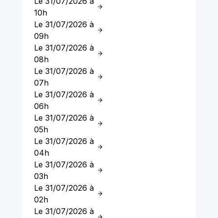
Le 31/07/2026 à
10h
Le 31/07/2026 à
09h
Le 31/07/2026 à
08h
Le 31/07/2026 à
07h
Le 31/07/2026 à
06h
Le 31/07/2026 à
05h
Le 31/07/2026 à
04h
Le 31/07/2026 à
03h
Le 31/07/2026 à
02h
Le 31/07/2026 à