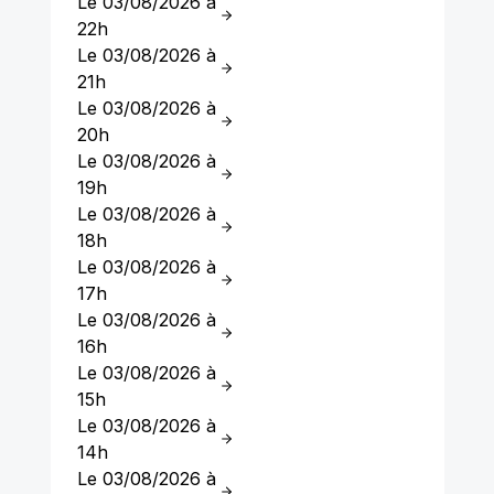
Le 03/08/2026 à
22h
Le 03/08/2026 à
21h
Le 03/08/2026 à
20h
Le 03/08/2026 à
19h
Le 03/08/2026 à
18h
Le 03/08/2026 à
17h
Le 03/08/2026 à
16h
Le 03/08/2026 à
15h
Le 03/08/2026 à
14h
Le 03/08/2026 à