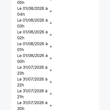
05h
Le 01/08/2026 à
04h
Le 01/08/2026 à
03h
Le 01/08/2026 à
02h
Le 01/08/2026 à
01h
Le 01/08/2026 à
00h
Le 31/07/2026 à
23h
Le 31/07/2026 à
22h
Le 31/07/2026 à
21h
Le 31/07/2026 à
20h