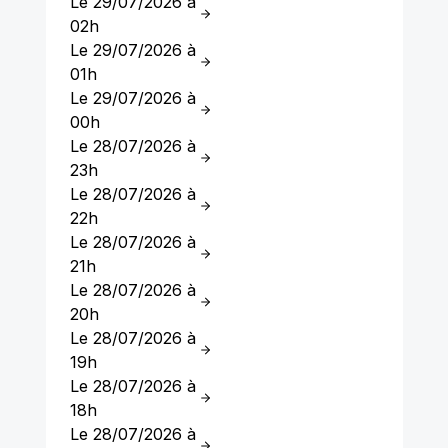
Le 29/07/2026 à
02h
Le 29/07/2026 à
01h
Le 29/07/2026 à
00h
Le 28/07/2026 à
23h
Le 28/07/2026 à
22h
Le 28/07/2026 à
21h
Le 28/07/2026 à
20h
Le 28/07/2026 à
19h
Le 28/07/2026 à
18h
Le 28/07/2026 à