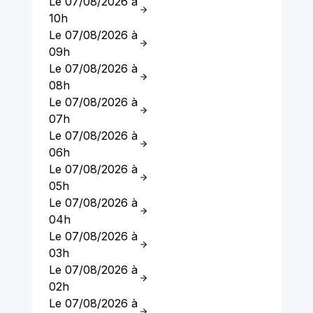
Le 07/08/2026 à
10h
Le 07/08/2026 à
09h
Le 07/08/2026 à
08h
Le 07/08/2026 à
07h
Le 07/08/2026 à
06h
Le 07/08/2026 à
05h
Le 07/08/2026 à
04h
Le 07/08/2026 à
03h
Le 07/08/2026 à
02h
Le 07/08/2026 à