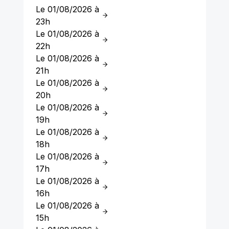
Le 01/08/2026 à
23h
Le 01/08/2026 à
22h
Le 01/08/2026 à
21h
Le 01/08/2026 à
20h
Le 01/08/2026 à
19h
Le 01/08/2026 à
18h
Le 01/08/2026 à
17h
Le 01/08/2026 à
16h
Le 01/08/2026 à
15h