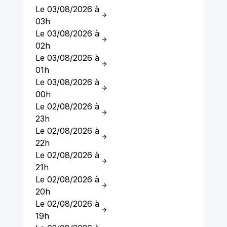
Le 03/08/2026 à
03h
Le 03/08/2026 à
02h
Le 03/08/2026 à
01h
Le 03/08/2026 à
00h
Le 02/08/2026 à
23h
Le 02/08/2026 à
22h
Le 02/08/2026 à
21h
Le 02/08/2026 à
20h
Le 02/08/2026 à
19h