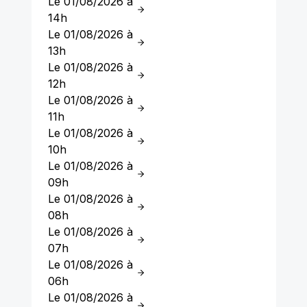
Le 01/08/2026 à
14h
Le 01/08/2026 à
13h
Le 01/08/2026 à
12h
Le 01/08/2026 à
11h
Le 01/08/2026 à
10h
Le 01/08/2026 à
09h
Le 01/08/2026 à
08h
Le 01/08/2026 à
07h
Le 01/08/2026 à
06h
Le 01/08/2026 à