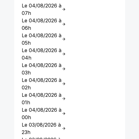
Le 04/08/2026 à
07h
Le 04/08/2026 à
06h
Le 04/08/2026 à
05h
Le 04/08/2026 à
04h
Le 04/08/2026 à
03h
Le 04/08/2026 à
02h
Le 04/08/2026 à
01h
Le 04/08/2026 à
00h
Le 03/08/2026 à
23h