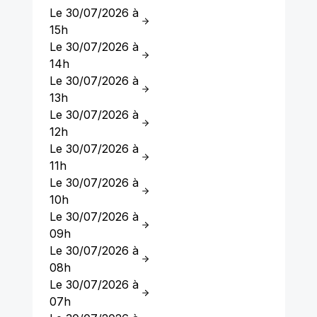
Le 30/07/2026 à
15h
Le 30/07/2026 à
14h
Le 30/07/2026 à
13h
Le 30/07/2026 à
12h
Le 30/07/2026 à
11h
Le 30/07/2026 à
10h
Le 30/07/2026 à
09h
Le 30/07/2026 à
08h
Le 30/07/2026 à
07h