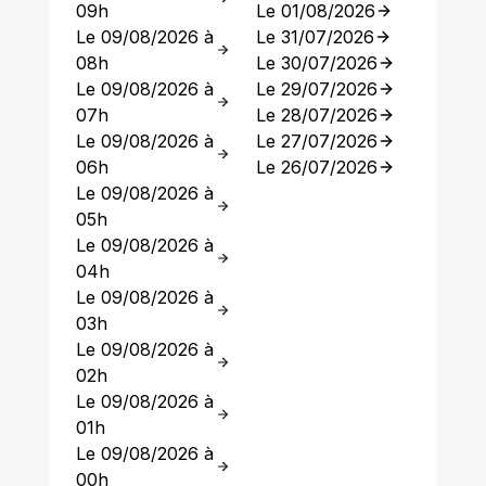
09h
Le 01/08/2026
Le 09/08/2026 à
Le 31/07/2026
08h
Le 30/07/2026
Le 09/08/2026 à
Le 29/07/2026
07h
Le 28/07/2026
Le 09/08/2026 à
Le 27/07/2026
06h
Le 26/07/2026
Le 09/08/2026 à
05h
Le 09/08/2026 à
04h
Le 09/08/2026 à
03h
Le 09/08/2026 à
02h
Le 09/08/2026 à
01h
Le 09/08/2026 à
00h