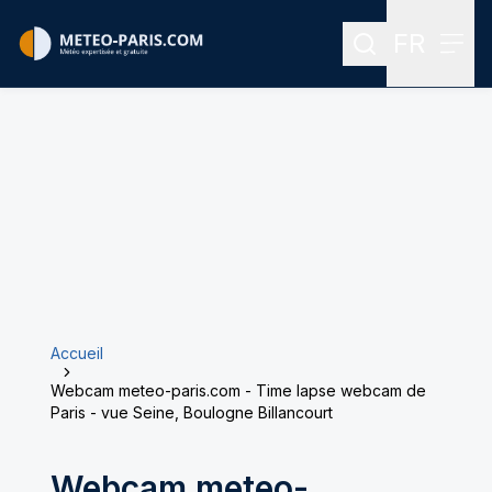
FR
Rechercher
Menu
Menu des
Accueil
Webcam meteo-paris.com - Time lapse webcam de
Paris - vue Seine, Boulogne Billancourt
Webcam meteo-