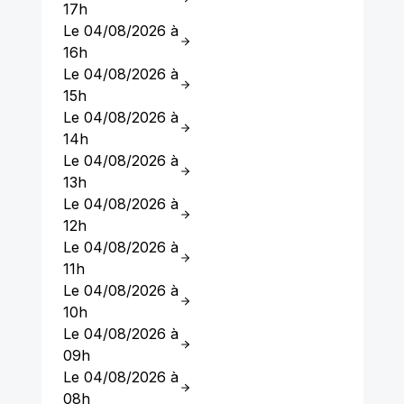
17h
Le 04/08/2026 à
16h
Le 04/08/2026 à
15h
Le 04/08/2026 à
14h
Le 04/08/2026 à
13h
Le 04/08/2026 à
12h
Le 04/08/2026 à
11h
Le 04/08/2026 à
10h
Le 04/08/2026 à
09h
Le 04/08/2026 à
08h