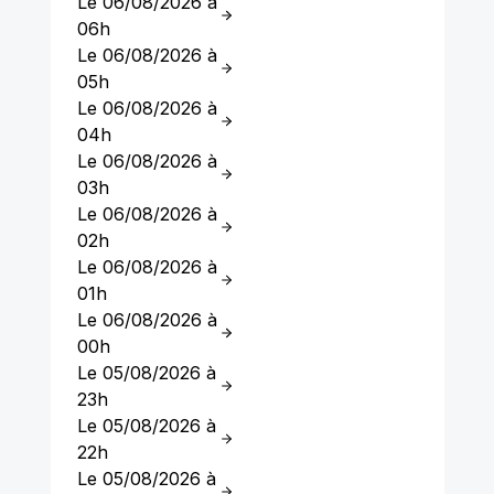
Le 06/08/2026 à
06h
Le 06/08/2026 à
05h
Le 06/08/2026 à
04h
Le 06/08/2026 à
03h
Le 06/08/2026 à
02h
Le 06/08/2026 à
01h
Le 06/08/2026 à
00h
Le 05/08/2026 à
23h
Le 05/08/2026 à
22h
Le 05/08/2026 à