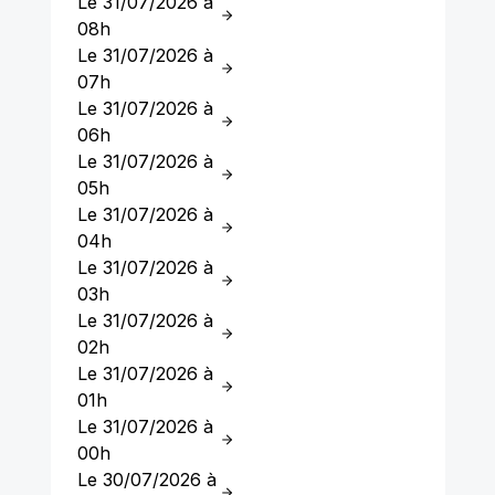
Le 31/07/2026 à
08h
Le 31/07/2026 à
07h
Le 31/07/2026 à
06h
Le 31/07/2026 à
05h
Le 31/07/2026 à
04h
Le 31/07/2026 à
03h
Le 31/07/2026 à
02h
Le 31/07/2026 à
01h
Le 31/07/2026 à
00h
Le 30/07/2026 à