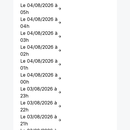
Le 04/08/2026 à
05h
Le 04/08/2026 à
04h
Le 04/08/2026 à
03h
Le 04/08/2026 à
02h
Le 04/08/2026 à
01h
Le 04/08/2026 à
00h
Le 03/08/2026 à
23h
Le 03/08/2026 à
22h
Le 03/08/2026 à
21h