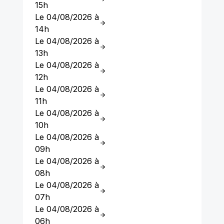
15h
Le 04/08/2026 à
14h
Le 04/08/2026 à
13h
Le 04/08/2026 à
12h
Le 04/08/2026 à
11h
Le 04/08/2026 à
10h
Le 04/08/2026 à
09h
Le 04/08/2026 à
08h
Le 04/08/2026 à
07h
Le 04/08/2026 à
06h