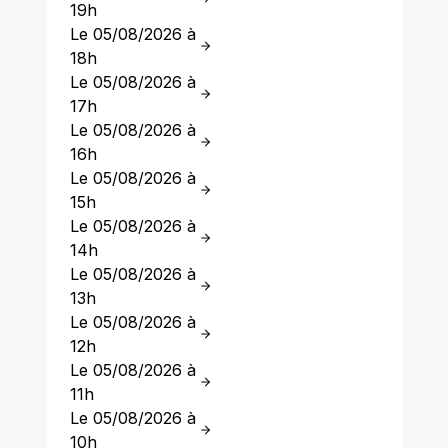
19h
Le 05/08/2026 à
18h
Le 05/08/2026 à
17h
Le 05/08/2026 à
16h
Le 05/08/2026 à
15h
Le 05/08/2026 à
14h
Le 05/08/2026 à
13h
Le 05/08/2026 à
12h
Le 05/08/2026 à
11h
Le 05/08/2026 à
10h