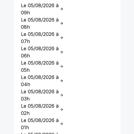
Le 05/08/2026 à
09h
Le 05/08/2026 à
08h
Le 05/08/2026 à
07h
Le 05/08/2026 à
06h
Le 05/08/2026 à
05h
Le 05/08/2026 à
04h
Le 05/08/2026 à
03h
Le 05/08/2026 à
02h
Le 05/08/2026 à
01h