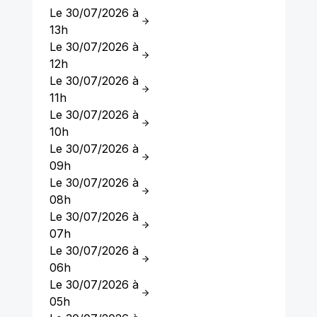
Le 30/07/2026 à
13h
Le 30/07/2026 à
12h
Le 30/07/2026 à
11h
Le 30/07/2026 à
10h
Le 30/07/2026 à
09h
Le 30/07/2026 à
08h
Le 30/07/2026 à
07h
Le 30/07/2026 à
06h
Le 30/07/2026 à
05h