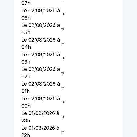
07h
Le 02/08/2026 à
06h
Le 02/08/2026 à
05h
Le 02/08/2026 à
04h
Le 02/08/2026 à
03h
Le 02/08/2026 à
02h
Le 02/08/2026 à
01h
Le 02/08/2026 à
00h
Le 01/08/2026 à
23h
Le 01/08/2026 à
22h