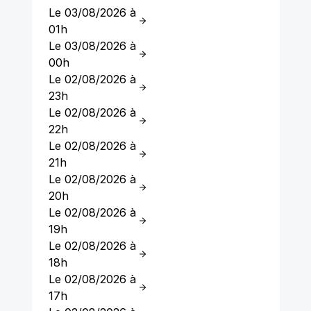
Le 03/08/2026 à
01h
Le 03/08/2026 à
00h
Le 02/08/2026 à
23h
Le 02/08/2026 à
22h
Le 02/08/2026 à
21h
Le 02/08/2026 à
20h
Le 02/08/2026 à
19h
Le 02/08/2026 à
18h
Le 02/08/2026 à
17h