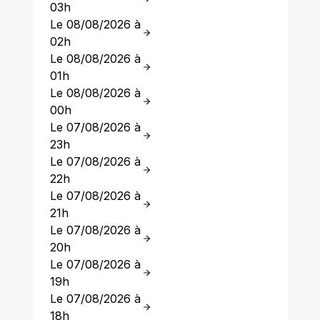
03h
Le 08/08/2026 à
02h
Le 08/08/2026 à
01h
Le 08/08/2026 à
00h
Le 07/08/2026 à
23h
Le 07/08/2026 à
22h
Le 07/08/2026 à
21h
Le 07/08/2026 à
20h
Le 07/08/2026 à
19h
Le 07/08/2026 à
18h