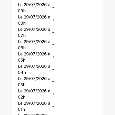
Le 29/07/2026 à
09h
Le 29/07/2026 à
08h
Le 29/07/2026 à
07h
Le 29/07/2026 à
06h
Le 29/07/2026 à
05h
Le 29/07/2026 à
04h
Le 29/07/2026 à
03h
Le 29/07/2026 à
02h
Le 29/07/2026 à
01h