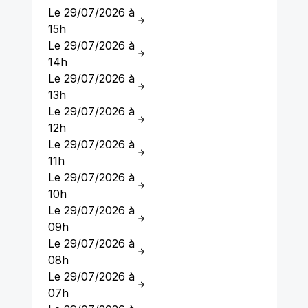
Le 29/07/2026 à
15h
Le 29/07/2026 à
14h
Le 29/07/2026 à
13h
Le 29/07/2026 à
12h
Le 29/07/2026 à
11h
Le 29/07/2026 à
10h
Le 29/07/2026 à
09h
Le 29/07/2026 à
08h
Le 29/07/2026 à
07h