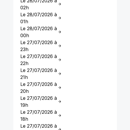
Le 28/07/2026 à
02h
Le 28/07/2026 à
01h
Le 28/07/2026 à
00h
Le 27/07/2026 à
23h
Le 27/07/2026 à
22h
Le 27/07/2026 à
21h
Le 27/07/2026 à
20h
Le 27/07/2026 à
19h
Le 27/07/2026 à
18h
Le 27/07/2026 à