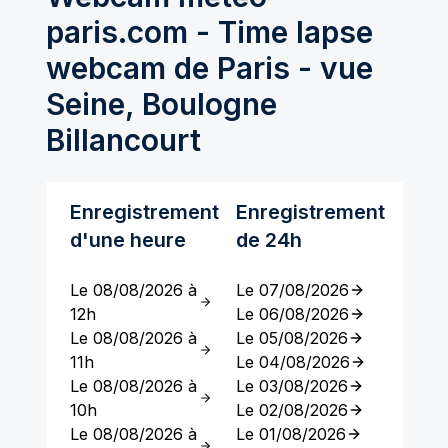
paris.com - Time lapse
webcam de Paris - vue
Seine, Boulogne
Billancourt
Enregistrement
Enregistrement
d'une heure
de 24h
Le 08/08/2026 à
Le 07/08/2026
12h
Le 06/08/2026
Le 08/08/2026 à
Le 05/08/2026
11h
Le 04/08/2026
Le 08/08/2026 à
Le 03/08/2026
10h
Le 02/08/2026
Le 08/08/2026 à
Le 01/08/2026