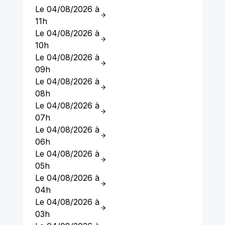
Le 04/08/2026 à
11h
Le 04/08/2026 à
10h
Le 04/08/2026 à
09h
Le 04/08/2026 à
08h
Le 04/08/2026 à
07h
Le 04/08/2026 à
06h
Le 04/08/2026 à
05h
Le 04/08/2026 à
04h
Le 04/08/2026 à
03h