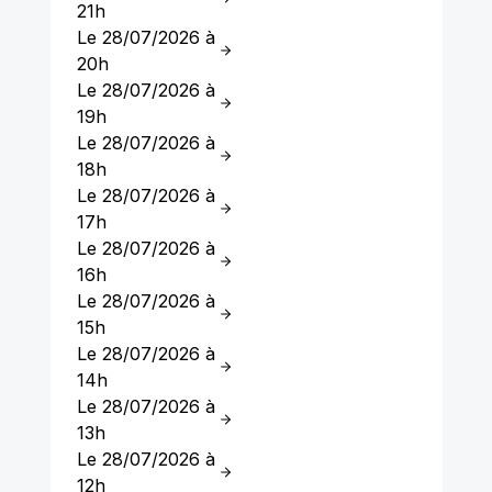
21h
Le 28/07/2026 à
20h
Le 28/07/2026 à
19h
Le 28/07/2026 à
18h
Le 28/07/2026 à
17h
Le 28/07/2026 à
16h
Le 28/07/2026 à
15h
Le 28/07/2026 à
14h
Le 28/07/2026 à
13h
Le 28/07/2026 à
12h