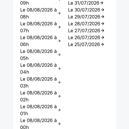
09h
Le 31/07/2026
Le 08/08/2026 à
Le 30/07/2026
08h
Le 29/07/2026
Le 08/08/2026 à
Le 28/07/2026
07h
Le 27/07/2026
Le 08/08/2026 à
Le 26/07/2026
06h
Le 25/07/2026
Le 08/08/2026 à
05h
Le 08/08/2026 à
04h
Le 08/08/2026 à
03h
Le 08/08/2026 à
02h
Le 08/08/2026 à
01h
Le 08/08/2026 à
00h