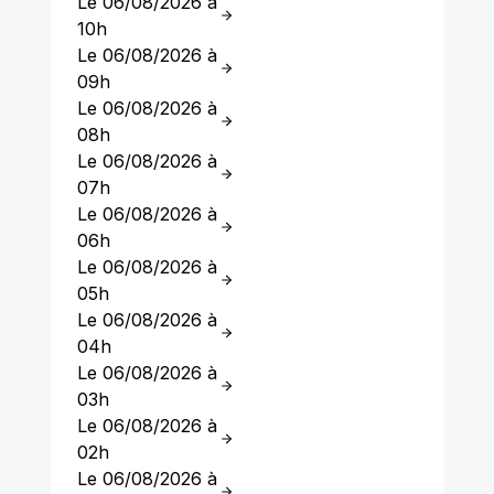
Le 06/08/2026 à
10h
Le 06/08/2026 à
09h
Le 06/08/2026 à
08h
Le 06/08/2026 à
07h
Le 06/08/2026 à
06h
Le 06/08/2026 à
05h
Le 06/08/2026 à
04h
Le 06/08/2026 à
03h
Le 06/08/2026 à
02h
Le 06/08/2026 à