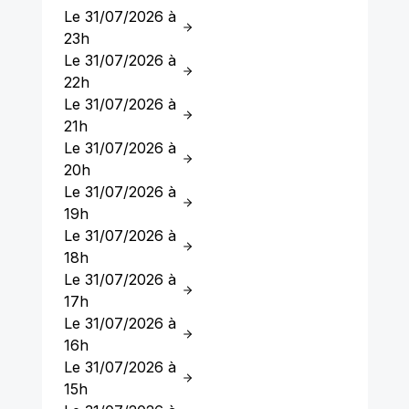
Le 31/07/2026 à
23h
Le 31/07/2026 à
22h
Le 31/07/2026 à
21h
Le 31/07/2026 à
20h
Le 31/07/2026 à
19h
Le 31/07/2026 à
18h
Le 31/07/2026 à
17h
Le 31/07/2026 à
16h
Le 31/07/2026 à
15h