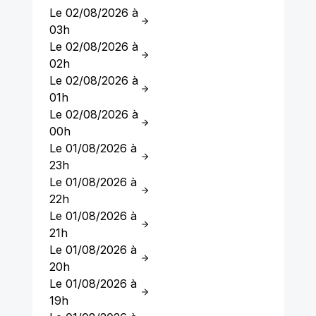
Le 02/08/2026 à
03h
Le 02/08/2026 à
02h
Le 02/08/2026 à
01h
Le 02/08/2026 à
00h
Le 01/08/2026 à
23h
Le 01/08/2026 à
22h
Le 01/08/2026 à
21h
Le 01/08/2026 à
20h
Le 01/08/2026 à
19h