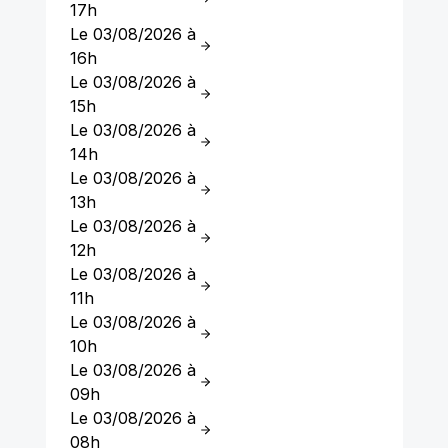
17h
Le 03/08/2026 à
16h
Le 03/08/2026 à
15h
Le 03/08/2026 à
14h
Le 03/08/2026 à
13h
Le 03/08/2026 à
12h
Le 03/08/2026 à
11h
Le 03/08/2026 à
10h
Le 03/08/2026 à
09h
Le 03/08/2026 à
08h