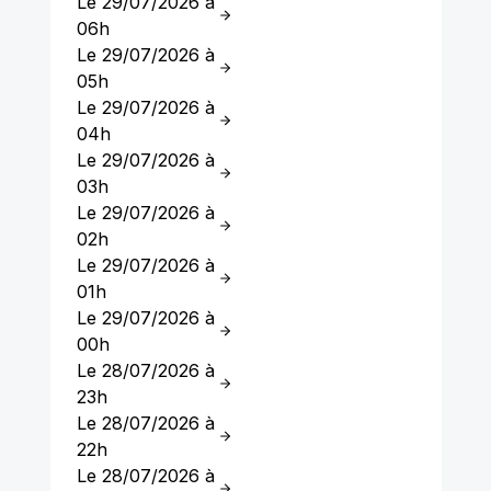
Le 29/07/2026 à
06h
Le 29/07/2026 à
05h
Le 29/07/2026 à
04h
Le 29/07/2026 à
03h
Le 29/07/2026 à
02h
Le 29/07/2026 à
01h
Le 29/07/2026 à
00h
Le 28/07/2026 à
23h
Le 28/07/2026 à
22h
Le 28/07/2026 à