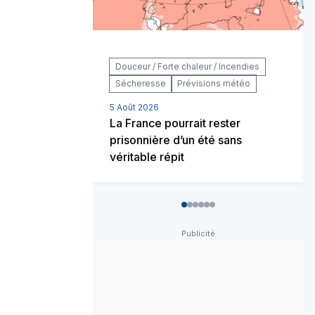
Douceur / Forte chaleur / Incendies
Sécheresse
Prévisions météo
5 Août 2026
La France pourrait rester
prisonnière d’un été sans
véritable répit
0
1
2
3
4
5