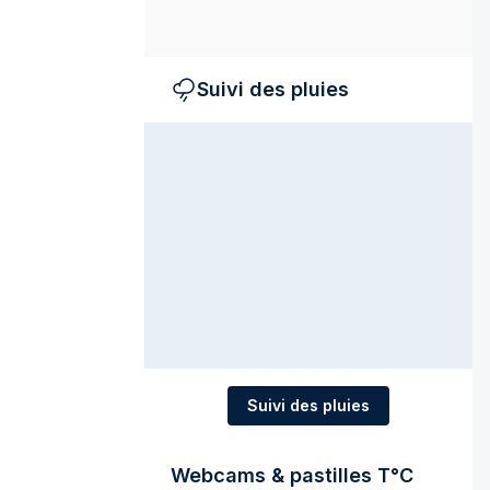
Suivi des pluies
Suivi des pluies
Webcams & pastilles T°C