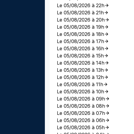
Le 05/08/2026 à 22h
Le 05/08/2026 à 21h
Le 05/08/2026 à 20h
Le 05/08/2026 à 19h
Le 05/08/2026 à 18h
Le 05/08/2026 à 17h
Le 05/08/2026 à 16h
Le 05/08/2026 à 15h
Le 05/08/2026 à 14h
Le 05/08/2026 à 13h
Le 05/08/2026 à 12h
Le 05/08/2026 à 11h
Le 05/08/2026 à 10h
Le 05/08/2026 à 09h
Le 05/08/2026 à 08h
Le 05/08/2026 à 07h
Le 05/08/2026 à 06h
Le 05/08/2026 à 05h