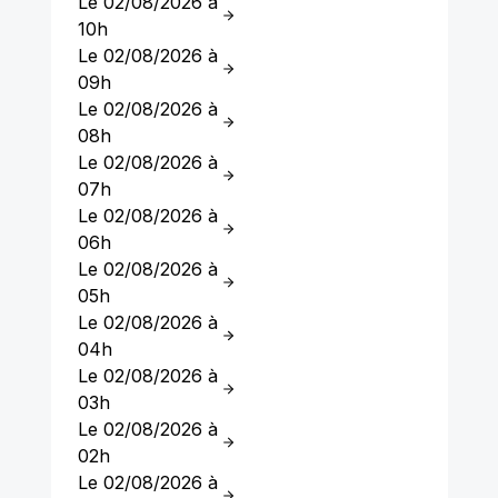
Le 02/08/2026 à
10h
Le 02/08/2026 à
09h
Le 02/08/2026 à
08h
Le 02/08/2026 à
07h
Le 02/08/2026 à
06h
Le 02/08/2026 à
05h
Le 02/08/2026 à
04h
Le 02/08/2026 à
03h
Le 02/08/2026 à
02h
Le 02/08/2026 à