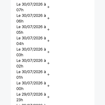
Le 30/07/2026 à
07h
Le 30/07/2026 à
06h
Le 30/07/2026 à
05h
Le 30/07/2026 à
04h
Le 30/07/2026 à
03h
Le 30/07/2026 à
02h
Le 30/07/2026 à
01h
Le 30/07/2026 à
00h
Le 29/07/2026 à
23h