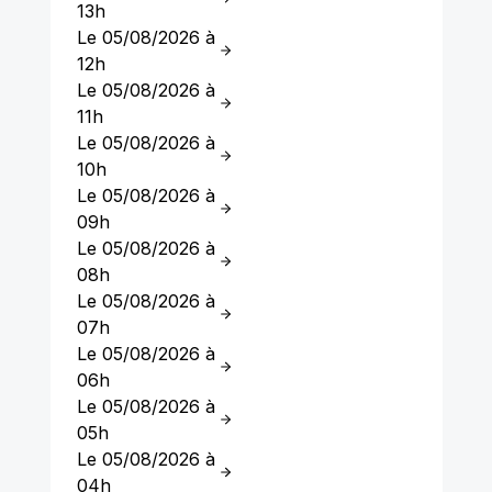
13h
Le 05/08/2026 à
12h
Le 05/08/2026 à
11h
Le 05/08/2026 à
10h
Le 05/08/2026 à
09h
Le 05/08/2026 à
08h
Le 05/08/2026 à
07h
Le 05/08/2026 à
06h
Le 05/08/2026 à
05h
Le 05/08/2026 à
04h