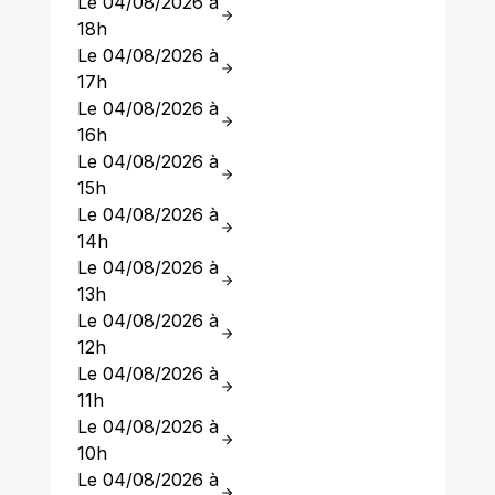
Le 04/08/2026 à
18h
Le 04/08/2026 à
17h
Le 04/08/2026 à
16h
Le 04/08/2026 à
15h
Le 04/08/2026 à
14h
Le 04/08/2026 à
13h
Le 04/08/2026 à
12h
Le 04/08/2026 à
11h
Le 04/08/2026 à
10h
Le 04/08/2026 à