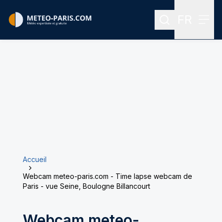
FR
Rechercher
Menu
Menu des
Accueil
Webcam meteo-paris.com - Time lapse webcam de
Paris - vue Seine, Boulogne Billancourt
Webcam meteo-