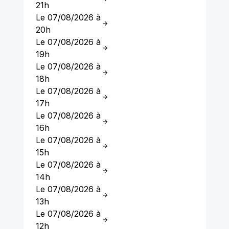
21h
Le 07/08/2026 à
20h
Le 07/08/2026 à
19h
Le 07/08/2026 à
18h
Le 07/08/2026 à
17h
Le 07/08/2026 à
16h
Le 07/08/2026 à
15h
Le 07/08/2026 à
14h
Le 07/08/2026 à
13h
Le 07/08/2026 à
12h