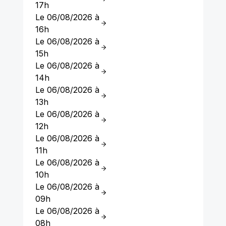
17h
Le 06/08/2026 à
16h
Le 06/08/2026 à
15h
Le 06/08/2026 à
14h
Le 06/08/2026 à
13h
Le 06/08/2026 à
12h
Le 06/08/2026 à
11h
Le 06/08/2026 à
10h
Le 06/08/2026 à
09h
Le 06/08/2026 à
08h