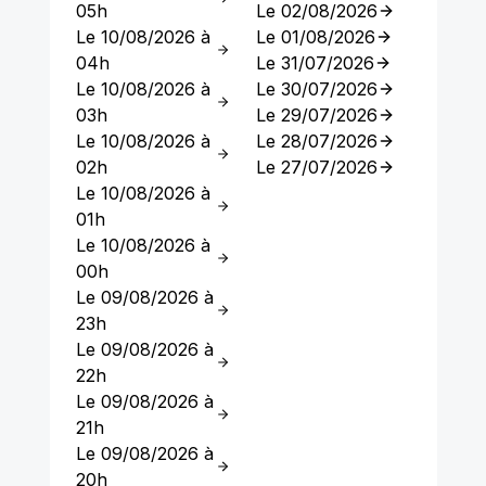
05h
Le 02/08/2026
Le 10/08/2026 à
Le 01/08/2026
04h
Le 31/07/2026
Le 10/08/2026 à
Le 30/07/2026
03h
Le 29/07/2026
Le 10/08/2026 à
Le 28/07/2026
02h
Le 27/07/2026
Le 10/08/2026 à
01h
Le 10/08/2026 à
00h
Le 09/08/2026 à
23h
Le 09/08/2026 à
22h
Le 09/08/2026 à
21h
Le 09/08/2026 à
20h