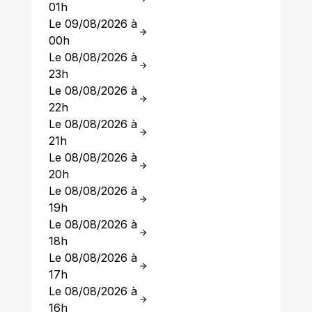
01h
Le 09/08/2026 à
00h
Le 08/08/2026 à
23h
Le 08/08/2026 à
22h
Le 08/08/2026 à
21h
Le 08/08/2026 à
20h
Le 08/08/2026 à
19h
Le 08/08/2026 à
18h
Le 08/08/2026 à
17h
Le 08/08/2026 à
16h