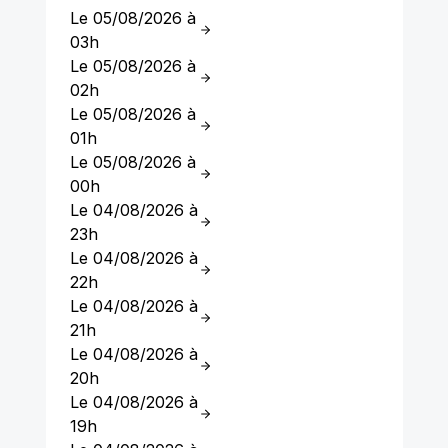
Le 05/08/2026 à
03h
Le 05/08/2026 à
02h
Le 05/08/2026 à
01h
Le 05/08/2026 à
00h
Le 04/08/2026 à
23h
Le 04/08/2026 à
22h
Le 04/08/2026 à
21h
Le 04/08/2026 à
20h
Le 04/08/2026 à
19h