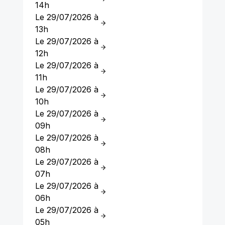
14h
Le 29/07/2026 à
13h
Le 29/07/2026 à
12h
Le 29/07/2026 à
11h
Le 29/07/2026 à
10h
Le 29/07/2026 à
09h
Le 29/07/2026 à
08h
Le 29/07/2026 à
07h
Le 29/07/2026 à
06h
Le 29/07/2026 à
05h