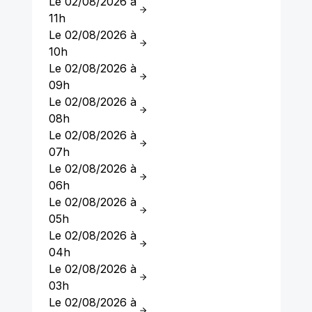
Le 02/08/2026 à
11h
Le 02/08/2026 à
10h
Le 02/08/2026 à
09h
Le 02/08/2026 à
08h
Le 02/08/2026 à
07h
Le 02/08/2026 à
06h
Le 02/08/2026 à
05h
Le 02/08/2026 à
04h
Le 02/08/2026 à
03h
Le 02/08/2026 à