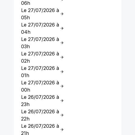
06h
Le 27/07/2026 à
05h
Le 27/07/2026 à
04h
Le 27/07/2026 à
03h
Le 27/07/2026 à
02h
Le 27/07/2026 à
01h
Le 27/07/2026 à
00h
Le 26/07/2026 à
23h
Le 26/07/2026 à
22h
Le 26/07/2026 à
21h