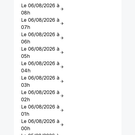
Le 06/08/2026 à
08h
Le 06/08/2026 à
07h
Le 06/08/2026 à
06h
Le 06/08/2026 à
05h
Le 06/08/2026 à
04h
Le 06/08/2026 à
03h
Le 06/08/2026 à
02h
Le 06/08/2026 à
01h
Le 06/08/2026 à
00h