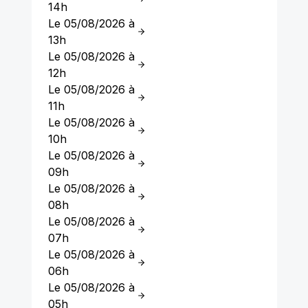
14h
Le 05/08/2026 à
13h
Le 05/08/2026 à
12h
Le 05/08/2026 à
11h
Le 05/08/2026 à
10h
Le 05/08/2026 à
09h
Le 05/08/2026 à
08h
Le 05/08/2026 à
07h
Le 05/08/2026 à
06h
Le 05/08/2026 à
05h