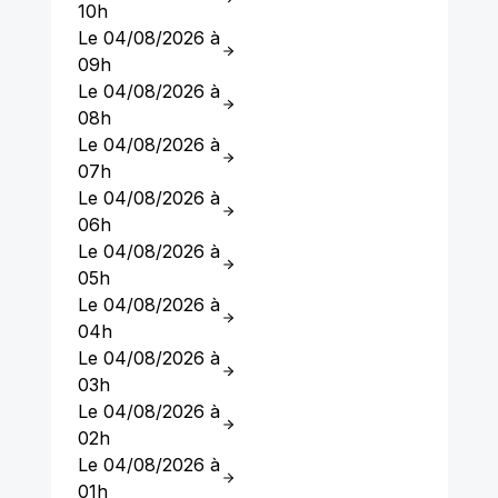
10h
Le 04/08/2026 à
09h
Le 04/08/2026 à
08h
Le 04/08/2026 à
07h
Le 04/08/2026 à
06h
Le 04/08/2026 à
05h
Le 04/08/2026 à
04h
Le 04/08/2026 à
03h
Le 04/08/2026 à
02h
Le 04/08/2026 à
01h