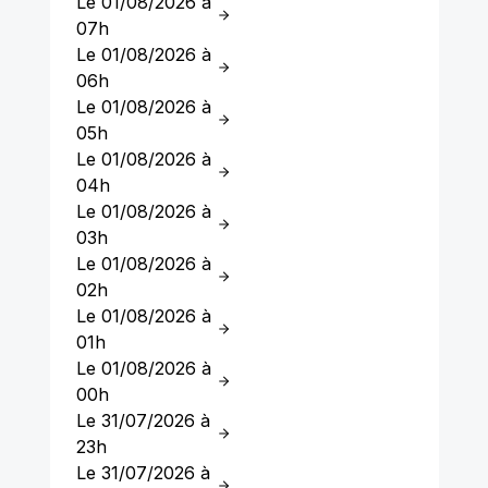
Le 01/08/2026 à
07h
Le 01/08/2026 à
06h
Le 01/08/2026 à
05h
Le 01/08/2026 à
04h
Le 01/08/2026 à
03h
Le 01/08/2026 à
02h
Le 01/08/2026 à
01h
Le 01/08/2026 à
00h
Le 31/07/2026 à
23h
Le 31/07/2026 à