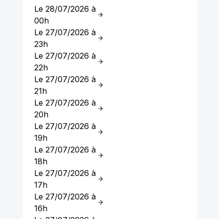
Le 28/07/2026 à
00h
Le 27/07/2026 à
23h
Le 27/07/2026 à
22h
Le 27/07/2026 à
21h
Le 27/07/2026 à
20h
Le 27/07/2026 à
19h
Le 27/07/2026 à
18h
Le 27/07/2026 à
17h
Le 27/07/2026 à
16h