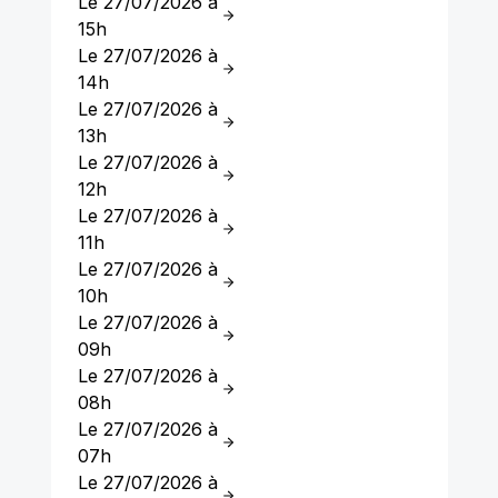
Le 27/07/2026 à
15h
Le 27/07/2026 à
14h
Le 27/07/2026 à
13h
Le 27/07/2026 à
12h
Le 27/07/2026 à
11h
Le 27/07/2026 à
10h
Le 27/07/2026 à
09h
Le 27/07/2026 à
08h
Le 27/07/2026 à
07h
Le 27/07/2026 à