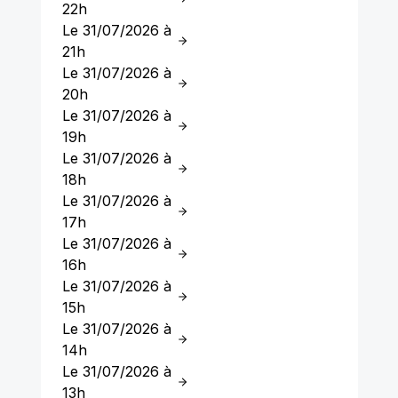
22h
Le 31/07/2026 à
21h
Le 31/07/2026 à
20h
Le 31/07/2026 à
19h
Le 31/07/2026 à
18h
Le 31/07/2026 à
17h
Le 31/07/2026 à
16h
Le 31/07/2026 à
15h
Le 31/07/2026 à
14h
Le 31/07/2026 à
13h