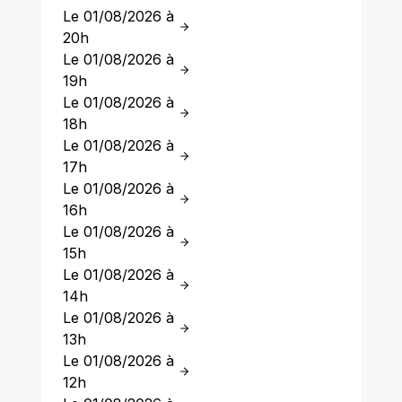
Le 01/08/2026 à
20h
Le 01/08/2026 à
19h
Le 01/08/2026 à
18h
Le 01/08/2026 à
17h
Le 01/08/2026 à
16h
Le 01/08/2026 à
15h
Le 01/08/2026 à
14h
Le 01/08/2026 à
13h
Le 01/08/2026 à
12h