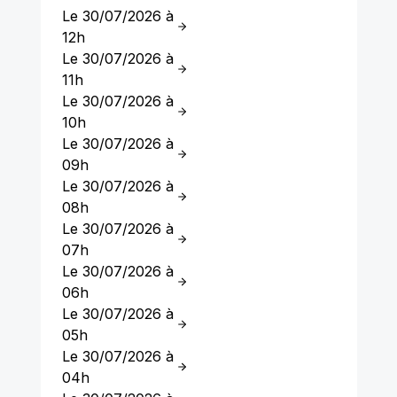
Le 30/07/2026 à
12h
Le 30/07/2026 à
11h
Le 30/07/2026 à
10h
Le 30/07/2026 à
09h
Le 30/07/2026 à
08h
Le 30/07/2026 à
07h
Le 30/07/2026 à
06h
Le 30/07/2026 à
05h
Le 30/07/2026 à
04h