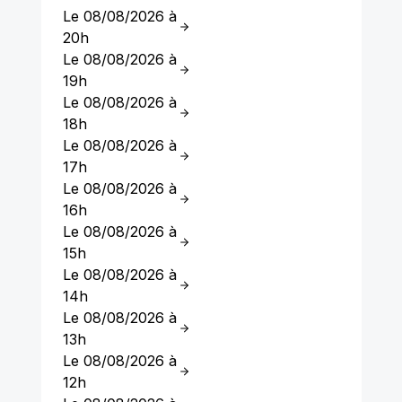
Le 08/08/2026 à
20h
Le 08/08/2026 à
19h
Le 08/08/2026 à
18h
Le 08/08/2026 à
17h
Le 08/08/2026 à
16h
Le 08/08/2026 à
15h
Le 08/08/2026 à
14h
Le 08/08/2026 à
13h
Le 08/08/2026 à
12h