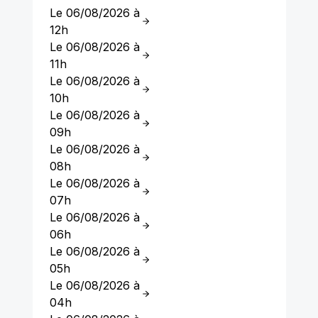
Le 06/08/2026 à
12h
Le 06/08/2026 à
11h
Le 06/08/2026 à
10h
Le 06/08/2026 à
09h
Le 06/08/2026 à
08h
Le 06/08/2026 à
07h
Le 06/08/2026 à
06h
Le 06/08/2026 à
05h
Le 06/08/2026 à
04h