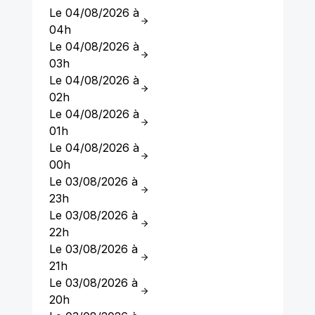
Le 04/08/2026 à
04h
Le 04/08/2026 à
03h
Le 04/08/2026 à
02h
Le 04/08/2026 à
01h
Le 04/08/2026 à
00h
Le 03/08/2026 à
23h
Le 03/08/2026 à
22h
Le 03/08/2026 à
21h
Le 03/08/2026 à
20h