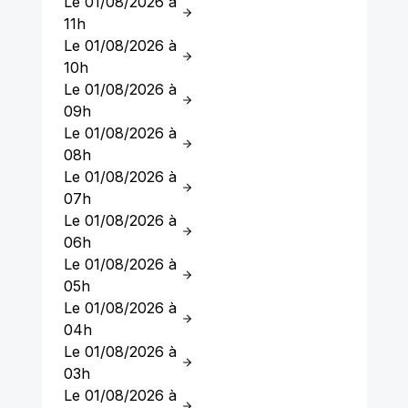
Le 01/08/2026 à
11h
Le 01/08/2026 à
10h
Le 01/08/2026 à
09h
Le 01/08/2026 à
08h
Le 01/08/2026 à
07h
Le 01/08/2026 à
06h
Le 01/08/2026 à
05h
Le 01/08/2026 à
04h
Le 01/08/2026 à
03h
Le 01/08/2026 à