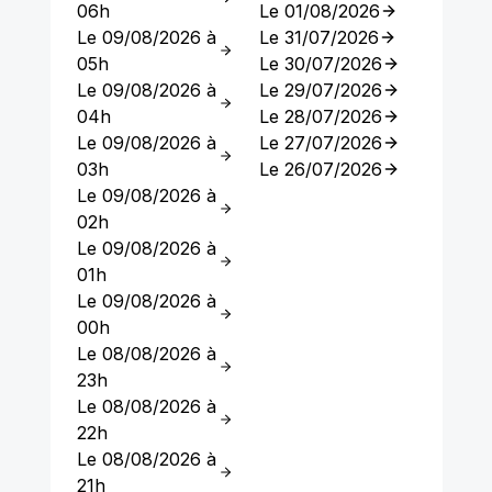
06h
Le 01/08/2026
Le 09/08/2026 à
Le 31/07/2026
05h
Le 30/07/2026
Le 09/08/2026 à
Le 29/07/2026
04h
Le 28/07/2026
Le 09/08/2026 à
Le 27/07/2026
03h
Le 26/07/2026
Le 09/08/2026 à
02h
Le 09/08/2026 à
01h
Le 09/08/2026 à
00h
Le 08/08/2026 à
23h
Le 08/08/2026 à
22h
Le 08/08/2026 à
21h