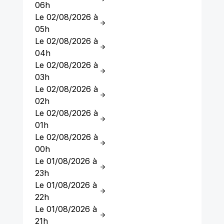
06h
Le 02/08/2026 à
05h
Le 02/08/2026 à
04h
Le 02/08/2026 à
03h
Le 02/08/2026 à
02h
Le 02/08/2026 à
01h
Le 02/08/2026 à
00h
Le 01/08/2026 à
23h
Le 01/08/2026 à
22h
Le 01/08/2026 à
21h