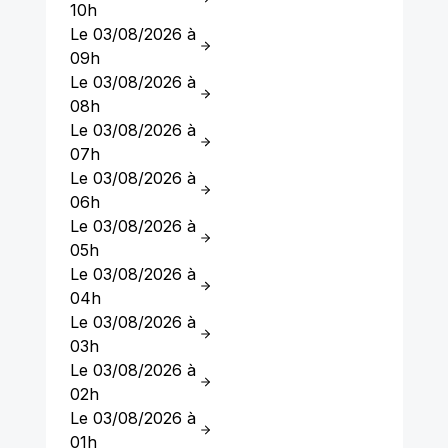
10h
Le 03/08/2026 à
09h
Le 03/08/2026 à
08h
Le 03/08/2026 à
07h
Le 03/08/2026 à
06h
Le 03/08/2026 à
05h
Le 03/08/2026 à
04h
Le 03/08/2026 à
03h
Le 03/08/2026 à
02h
Le 03/08/2026 à
01h