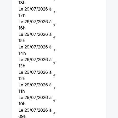
18h
Le 29/07/2026 à
17h
Le 29/07/2026 à
16h
Le 29/07/2026 à
15h
Le 29/07/2026 à
14h
Le 29/07/2026 à
13h
Le 29/07/2026 à
12h
Le 29/07/2026 à
11h
Le 29/07/2026 à
10h
Le 29/07/2026 à
09h