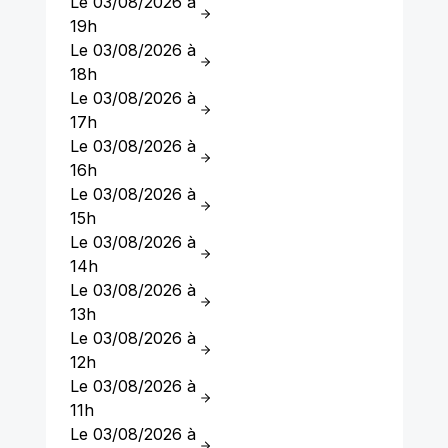
Le 03/08/2026 à
19h
Le 03/08/2026 à
18h
Le 03/08/2026 à
17h
Le 03/08/2026 à
16h
Le 03/08/2026 à
15h
Le 03/08/2026 à
14h
Le 03/08/2026 à
13h
Le 03/08/2026 à
12h
Le 03/08/2026 à
11h
Le 03/08/2026 à