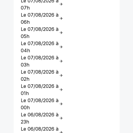
Le 07/08/2026 à
07h
Le 07/08/2026 à
06h
Le 07/08/2026 à
05h
Le 07/08/2026 à
04h
Le 07/08/2026 à
03h
Le 07/08/2026 à
02h
Le 07/08/2026 à
01h
Le 07/08/2026 à
00h
Le 06/08/2026 à
23h
Le 06/08/2026 à