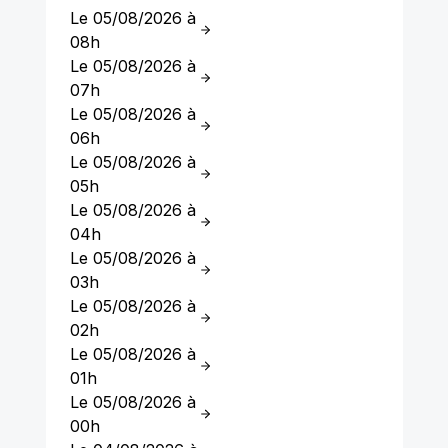
Le 05/08/2026 à
08h
Le 05/08/2026 à
07h
Le 05/08/2026 à
06h
Le 05/08/2026 à
05h
Le 05/08/2026 à
04h
Le 05/08/2026 à
03h
Le 05/08/2026 à
02h
Le 05/08/2026 à
01h
Le 05/08/2026 à
00h