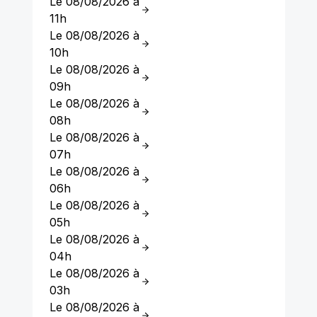
Le 08/08/2026 à
11h
Le 08/08/2026 à
10h
Le 08/08/2026 à
09h
Le 08/08/2026 à
08h
Le 08/08/2026 à
07h
Le 08/08/2026 à
06h
Le 08/08/2026 à
05h
Le 08/08/2026 à
04h
Le 08/08/2026 à
03h
Le 08/08/2026 à