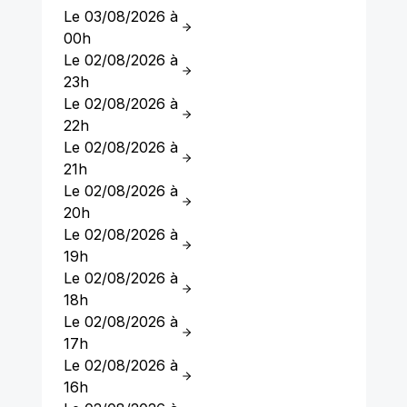
Le 03/08/2026 à
00h
Le 02/08/2026 à
23h
Le 02/08/2026 à
22h
Le 02/08/2026 à
21h
Le 02/08/2026 à
20h
Le 02/08/2026 à
19h
Le 02/08/2026 à
18h
Le 02/08/2026 à
17h
Le 02/08/2026 à
16h