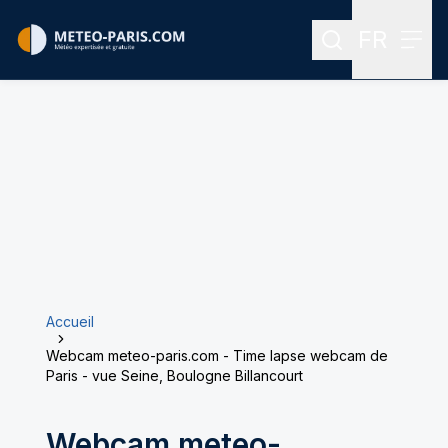
FR
Rechercher
Menu
Menu des
Accueil
Webcam meteo-paris.com - Time lapse webcam de
Paris - vue Seine, Boulogne Billancourt
Webcam meteo-