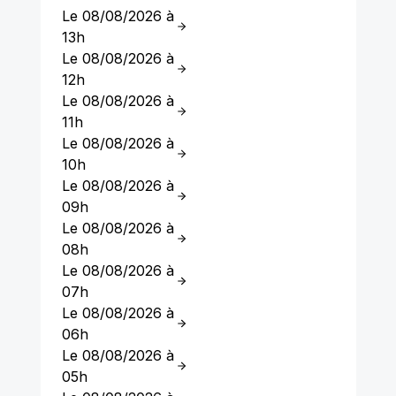
Le 08/08/2026 à
13h
Le 08/08/2026 à
12h
Le 08/08/2026 à
11h
Le 08/08/2026 à
10h
Le 08/08/2026 à
09h
Le 08/08/2026 à
08h
Le 08/08/2026 à
07h
Le 08/08/2026 à
06h
Le 08/08/2026 à
05h