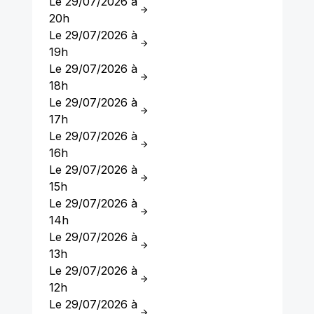
Le 29/07/2026 à
20h
Le 29/07/2026 à
19h
Le 29/07/2026 à
18h
Le 29/07/2026 à
17h
Le 29/07/2026 à
16h
Le 29/07/2026 à
15h
Le 29/07/2026 à
14h
Le 29/07/2026 à
13h
Le 29/07/2026 à
12h
Le 29/07/2026 à