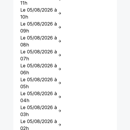
11h
Le 05/08/2026 à
10h
Le 05/08/2026 à
09h
Le 05/08/2026 à
08h
Le 05/08/2026 à
07h
Le 05/08/2026 à
06h
Le 05/08/2026 à
05h
Le 05/08/2026 à
04h
Le 05/08/2026 à
03h
Le 05/08/2026 à
02h