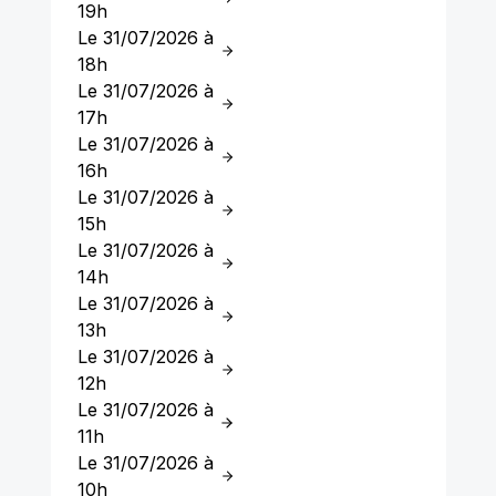
19h
Le 31/07/2026 à
18h
Le 31/07/2026 à
17h
Le 31/07/2026 à
16h
Le 31/07/2026 à
15h
Le 31/07/2026 à
14h
Le 31/07/2026 à
13h
Le 31/07/2026 à
12h
Le 31/07/2026 à
11h
Le 31/07/2026 à
10h