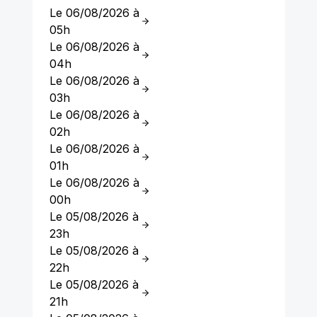
Le 06/08/2026 à
05h
Le 06/08/2026 à
04h
Le 06/08/2026 à
03h
Le 06/08/2026 à
02h
Le 06/08/2026 à
01h
Le 06/08/2026 à
00h
Le 05/08/2026 à
23h
Le 05/08/2026 à
22h
Le 05/08/2026 à
21h