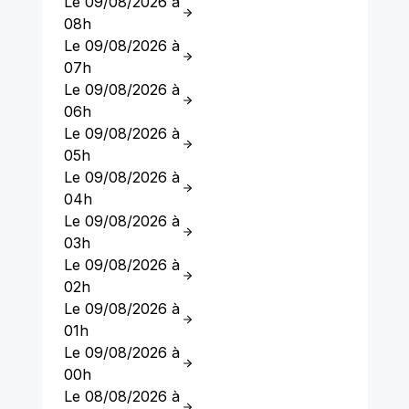
Le 09/08/2026 à
08h
Le 09/08/2026 à
07h
Le 09/08/2026 à
06h
Le 09/08/2026 à
05h
Le 09/08/2026 à
04h
Le 09/08/2026 à
03h
Le 09/08/2026 à
02h
Le 09/08/2026 à
01h
Le 09/08/2026 à
00h
Le 08/08/2026 à