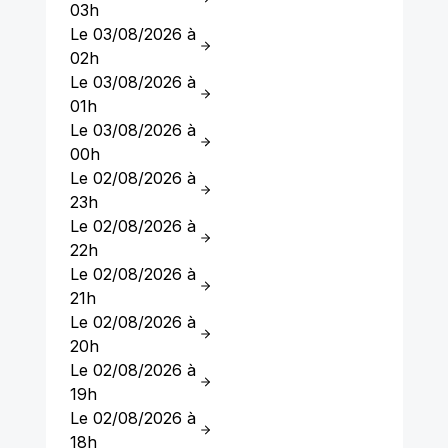
03h
Le 03/08/2026 à
02h
Le 03/08/2026 à
01h
Le 03/08/2026 à
00h
Le 02/08/2026 à
23h
Le 02/08/2026 à
22h
Le 02/08/2026 à
21h
Le 02/08/2026 à
20h
Le 02/08/2026 à
19h
Le 02/08/2026 à
18h