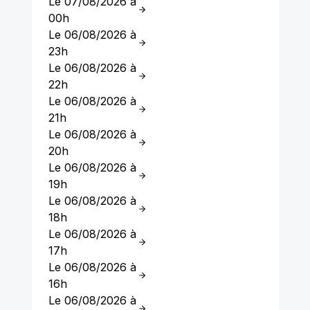
Le 07/08/2026 à
00h
Le 06/08/2026 à
23h
Le 06/08/2026 à
22h
Le 06/08/2026 à
21h
Le 06/08/2026 à
20h
Le 06/08/2026 à
19h
Le 06/08/2026 à
18h
Le 06/08/2026 à
17h
Le 06/08/2026 à
16h
Le 06/08/2026 à