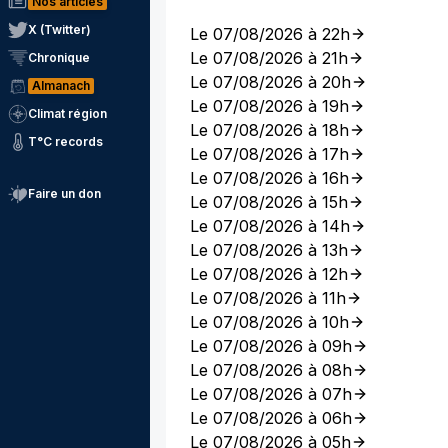
Nos articles
X (Twitter)
Le 07/08/2026 à 22h
Le 07/08/2026 à 21h
Chronique
Le 07/08/2026 à 20h
Almanach
Le 07/08/2026 à 19h
Climat région
Le 07/08/2026 à 18h
T°C records
Le 07/08/2026 à 17h
Le 07/08/2026 à 16h
Faire un don
Le 07/08/2026 à 15h
Le 07/08/2026 à 14h
Le 07/08/2026 à 13h
Le 07/08/2026 à 12h
Le 07/08/2026 à 11h
Le 07/08/2026 à 10h
Le 07/08/2026 à 09h
Le 07/08/2026 à 08h
Le 07/08/2026 à 07h
Le 07/08/2026 à 06h
Le 07/08/2026 à 05h