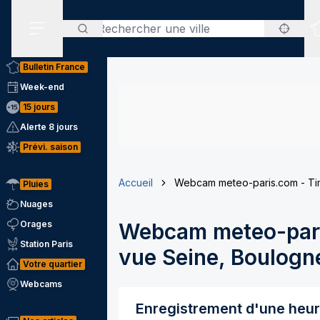
Rechercher
Menu secondaire
Bulletin France
Week-end
15 jours
Alerte 8 jours
Prévi. saison
Accueil
Webcam meteo-paris.com - Tim
Pluies
Nuages
Orages
Webcam meteo-pari
Station Paris
vue Seine, Boulogne
Votre quartier
Webcams
Enregistrement d'une heu