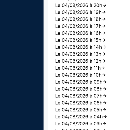
Le 04/08/2026 à 20h
Le 04/08/2026 à 19h
Le 04/08/2026 à 18h
Le 04/08/2026 à 17h
Le 04/08/2026 à 16h
Le 04/08/2026 à 15h
Le 04/08/2026 à 14h
Le 04/08/2026 à 13h
Le 04/08/2026 à 12h
Le 04/08/2026 à 11h
Le 04/08/2026 à 10h
Le 04/08/2026 à 09h
Le 04/08/2026 à 08h
Le 04/08/2026 à 07h
Le 04/08/2026 à 06h
Le 04/08/2026 à 05h
Le 04/08/2026 à 04h
Le 04/08/2026 à 03h