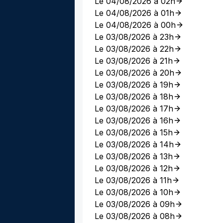
Le 04/08/2026 à 02h
Le 04/08/2026 à 01h
Le 04/08/2026 à 00h
Le 03/08/2026 à 23h
Le 03/08/2026 à 22h
Le 03/08/2026 à 21h
Le 03/08/2026 à 20h
Le 03/08/2026 à 19h
Le 03/08/2026 à 18h
Le 03/08/2026 à 17h
Le 03/08/2026 à 16h
Le 03/08/2026 à 15h
Le 03/08/2026 à 14h
Le 03/08/2026 à 13h
Le 03/08/2026 à 12h
Le 03/08/2026 à 11h
Le 03/08/2026 à 10h
Le 03/08/2026 à 09h
Le 03/08/2026 à 08h