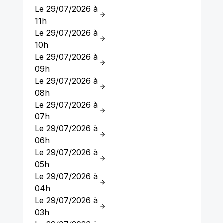
Le 29/07/2026 à
11h
Le 29/07/2026 à
10h
Le 29/07/2026 à
09h
Le 29/07/2026 à
08h
Le 29/07/2026 à
07h
Le 29/07/2026 à
06h
Le 29/07/2026 à
05h
Le 29/07/2026 à
04h
Le 29/07/2026 à
03h