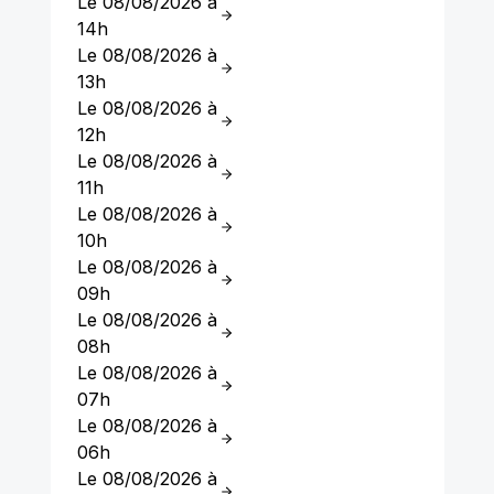
Le 08/08/2026 à
14h
Le 08/08/2026 à
13h
Le 08/08/2026 à
12h
Le 08/08/2026 à
11h
Le 08/08/2026 à
10h
Le 08/08/2026 à
09h
Le 08/08/2026 à
08h
Le 08/08/2026 à
07h
Le 08/08/2026 à
06h
Le 08/08/2026 à