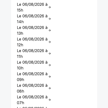
Le 06/08/2026 à
15h
Le 06/08/2026 à
14h
Le 06/08/2026 à
13h
Le 06/08/2026 à
12h
Le 06/08/2026 à
11h
Le 06/08/2026 à
10h
Le 06/08/2026 à
09h
Le 06/08/2026 à
08h
Le 06/08/2026 à
07h