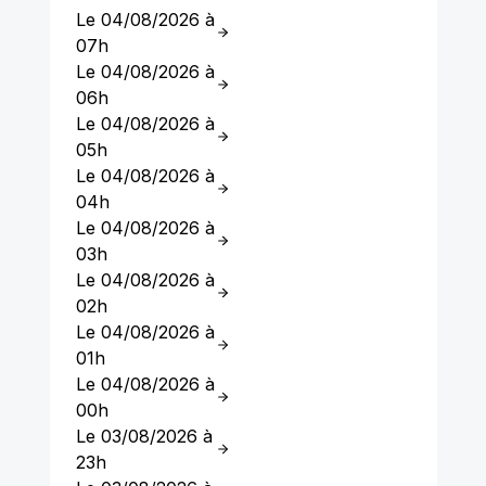
Le 04/08/2026 à
07h
Le 04/08/2026 à
06h
Le 04/08/2026 à
05h
Le 04/08/2026 à
04h
Le 04/08/2026 à
03h
Le 04/08/2026 à
02h
Le 04/08/2026 à
01h
Le 04/08/2026 à
00h
Le 03/08/2026 à
23h