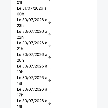
01h
Le 31/07/2026 à
00h
Le 30/07/2026 à
23h
Le 30/07/2026 à
22h
Le 30/07/2026 à
21h
Le 30/07/2026 à
20h
Le 30/07/2026 à
19h
Le 30/07/2026 à
18h
Le 30/07/2026 à
17h
Le 30/07/2026 à
16h