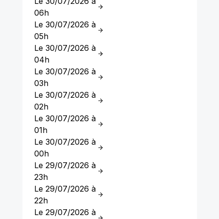
Le 30/07/2026 à
06h
Le 30/07/2026 à
05h
Le 30/07/2026 à
04h
Le 30/07/2026 à
03h
Le 30/07/2026 à
02h
Le 30/07/2026 à
01h
Le 30/07/2026 à
00h
Le 29/07/2026 à
23h
Le 29/07/2026 à
22h
Le 29/07/2026 à