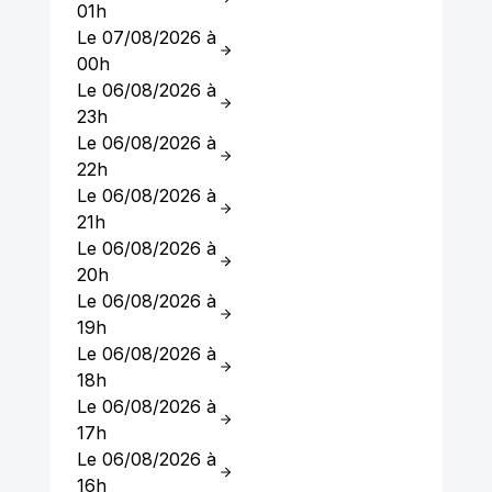
01h
Le 07/08/2026 à
00h
Le 06/08/2026 à
23h
Le 06/08/2026 à
22h
Le 06/08/2026 à
21h
Le 06/08/2026 à
20h
Le 06/08/2026 à
19h
Le 06/08/2026 à
18h
Le 06/08/2026 à
17h
Le 06/08/2026 à
16h