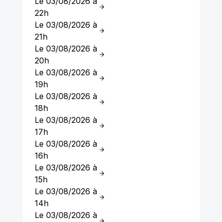
Le 03/08/2026 à
22h
Le 03/08/2026 à
21h
Le 03/08/2026 à
20h
Le 03/08/2026 à
19h
Le 03/08/2026 à
18h
Le 03/08/2026 à
17h
Le 03/08/2026 à
16h
Le 03/08/2026 à
15h
Le 03/08/2026 à
14h
Le 03/08/2026 à