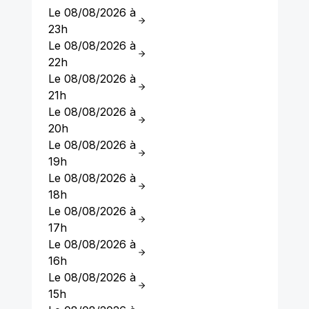
Le 08/08/2026 à
23h
Le 08/08/2026 à
22h
Le 08/08/2026 à
21h
Le 08/08/2026 à
20h
Le 08/08/2026 à
19h
Le 08/08/2026 à
18h
Le 08/08/2026 à
17h
Le 08/08/2026 à
16h
Le 08/08/2026 à
15h