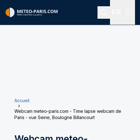
FR
Rechercher
Menu
Menu des
Accueil
Webcam meteo-paris.com - Time lapse webcam de
Paris - vue Seine, Boulogne Billancourt
Webcam meteo-