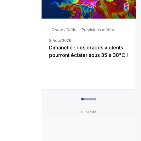
Orage / Grêle
Prévisions météo
8 Août 2026
Dimanche : des orages violents
pourront éclater sous 35 à 38°C !
0
1
2
3
4
5