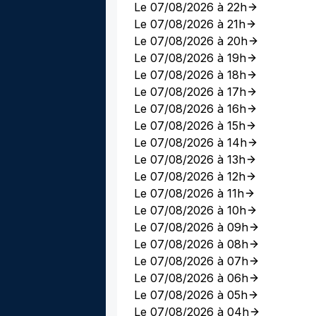
Le 07/08/2026 à 22h
Le 07/08/2026 à 21h
Le 07/08/2026 à 20h
Le 07/08/2026 à 19h
Le 07/08/2026 à 18h
Le 07/08/2026 à 17h
Le 07/08/2026 à 16h
Le 07/08/2026 à 15h
Le 07/08/2026 à 14h
Le 07/08/2026 à 13h
Le 07/08/2026 à 12h
Le 07/08/2026 à 11h
Le 07/08/2026 à 10h
Le 07/08/2026 à 09h
Le 07/08/2026 à 08h
Le 07/08/2026 à 07h
Le 07/08/2026 à 06h
Le 07/08/2026 à 05h
Le 07/08/2026 à 04h