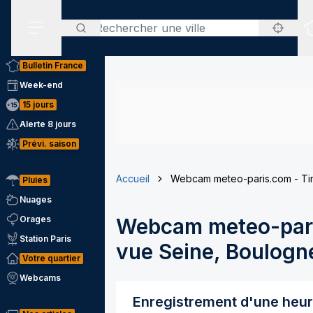
Rechercher
Menu secondaire
Bulletin France
Week-end
15 jours
Alerte 8 jours
Prévi. saison
Accueil
Webcam meteo-paris.com - Tim
Pluies
Nuages
Orages
Webcam meteo-pari
Station Paris
vue Seine, Boulogne
Votre quartier
Webcams
Enregistrement d'une heu