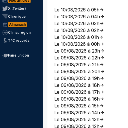
Nos articles
X (Twitter)
Le 10/08/2026 à 05h
Le 10/08/2026 à 04h
Chronique
Le 10/08/2026 à 03h
Almanach
Le 10/08/2026 à 02h
Climat région
Le 10/08/2026 à 01h
T°C records
Le 10/08/2026 à 00h
Le 09/08/2026 à 23h
Faire un don
Le 09/08/2026 à 22h
Le 09/08/2026 à 21h
Le 09/08/2026 à 20h
Le 09/08/2026 à 19h
Le 09/08/2026 à 18h
Le 09/08/2026 à 17h
Le 09/08/2026 à 16h
Le 09/08/2026 à 15h
Le 09/08/2026 à 14h
Le 09/08/2026 à 13h
Le 09/08/2026 à 12h