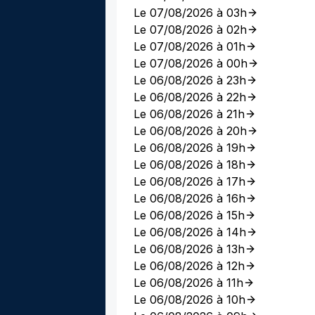
Le 07/08/2026 à 03h
Le 07/08/2026 à 02h
Le 07/08/2026 à 01h
Le 07/08/2026 à 00h
Le 06/08/2026 à 23h
Le 06/08/2026 à 22h
Le 06/08/2026 à 21h
Le 06/08/2026 à 20h
Le 06/08/2026 à 19h
Le 06/08/2026 à 18h
Le 06/08/2026 à 17h
Le 06/08/2026 à 16h
Le 06/08/2026 à 15h
Le 06/08/2026 à 14h
Le 06/08/2026 à 13h
Le 06/08/2026 à 12h
Le 06/08/2026 à 11h
Le 06/08/2026 à 10h