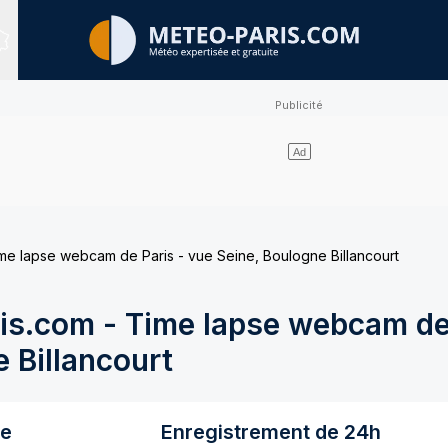
Sites expertisés
e lapse webcam de Paris - vue Seine, Boulogne Billancourt
s.com - Time lapse webcam de 
 Billancourt
re
Enregistrement de 24h