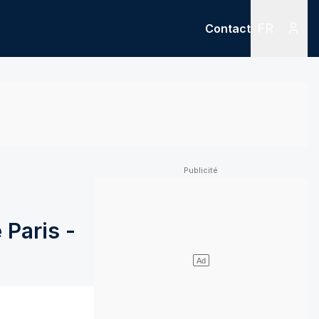
FR
Contact
Menu
Menu des
Paris -