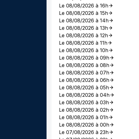
Le 08/08/2026 à 16h
Le 08/08/2026 à 15h
Le 08/08/2026 à 14h
Le 08/08/2026 à 13h
Le 08/08/2026 à 12h
Le 08/08/2026 à 11h
Le 08/08/2026 à 10h
Le 08/08/2026 à 09h
Le 08/08/2026 à 08h
Le 08/08/2026 à 07h
Le 08/08/2026 à 06h
Le 08/08/2026 à 05h
Le 08/08/2026 à 04h
Le 08/08/2026 à 03h
Le 08/08/2026 à 02h
Le 08/08/2026 à 01h
Le 08/08/2026 à 00h
Le 07/08/2026 à 23h