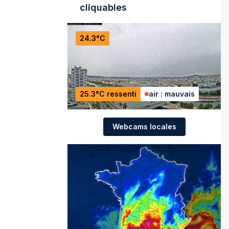
cliquables
24.3°C
25.3°C ressenti
air : mauvais
Webcams locales