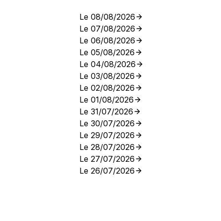
Le 08/08/2026
Le 07/08/2026
Le 06/08/2026
Le 05/08/2026
Le 04/08/2026
Le 03/08/2026
Le 02/08/2026
Le 01/08/2026
Le 31/07/2026
Le 30/07/2026
Le 29/07/2026
Le 28/07/2026
Le 27/07/2026
Le 26/07/2026