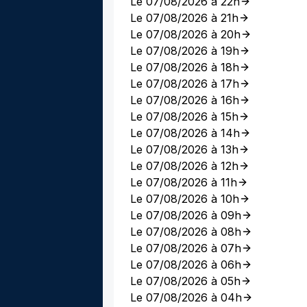
Le 07/08/2026 à 22h
Le 07/08/2026 à 21h
Le 07/08/2026 à 20h
Le 07/08/2026 à 19h
Le 07/08/2026 à 18h
Le 07/08/2026 à 17h
Le 07/08/2026 à 16h
Le 07/08/2026 à 15h
Le 07/08/2026 à 14h
Le 07/08/2026 à 13h
Le 07/08/2026 à 12h
Le 07/08/2026 à 11h
Le 07/08/2026 à 10h
Le 07/08/2026 à 09h
Le 07/08/2026 à 08h
Le 07/08/2026 à 07h
Le 07/08/2026 à 06h
Le 07/08/2026 à 05h
Le 07/08/2026 à 04h