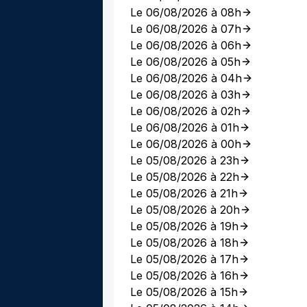
Le 06/08/2026 à 08h
Le 06/08/2026 à 07h
Le 06/08/2026 à 06h
Le 06/08/2026 à 05h
Le 06/08/2026 à 04h
Le 06/08/2026 à 03h
Le 06/08/2026 à 02h
Le 06/08/2026 à 01h
Le 06/08/2026 à 00h
Le 05/08/2026 à 23h
Le 05/08/2026 à 22h
Le 05/08/2026 à 21h
Le 05/08/2026 à 20h
Le 05/08/2026 à 19h
Le 05/08/2026 à 18h
Le 05/08/2026 à 17h
Le 05/08/2026 à 16h
Le 05/08/2026 à 15h