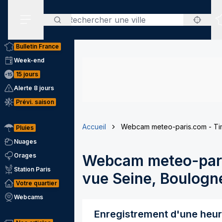
Rechercher
Menu secondaire
Bulletin France
Week-end
15 jours
Alerte 8 jours
Prévi. saison
Accueil
Webcam meteo-paris.com - Tim
Pluies
Nuages
Orages
Webcam meteo-pari
Station Paris
vue Seine, Boulogne
Votre quartier
Webcams
Enregistrement d'une heu