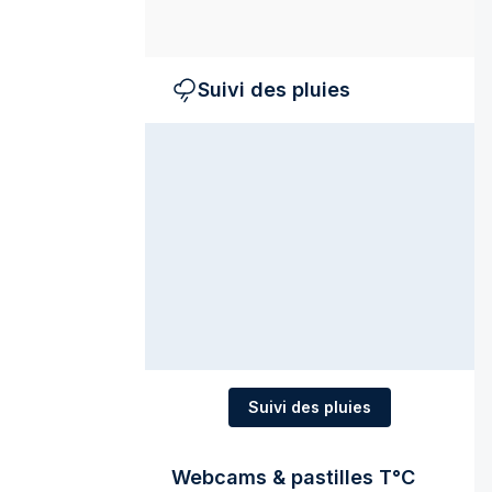
Suivi des pluies
Suivi des pluies
Webcams & pastilles T°C