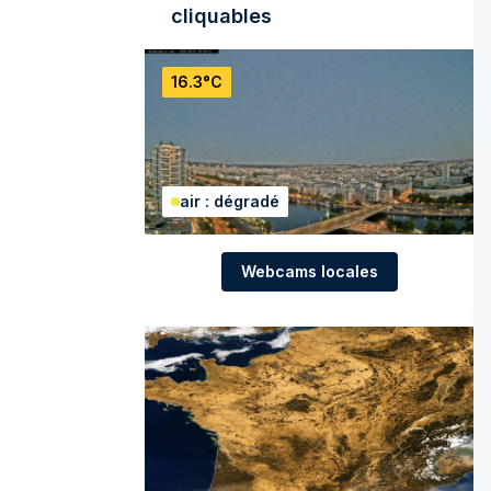
cliquables
16.3°C
air : dégradé
Webcams locales