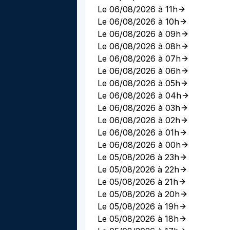
Le 06/08/2026 à 11h
Le 06/08/2026 à 10h
Le 06/08/2026 à 09h
Le 06/08/2026 à 08h
Le 06/08/2026 à 07h
Le 06/08/2026 à 06h
Le 06/08/2026 à 05h
Le 06/08/2026 à 04h
Le 06/08/2026 à 03h
Le 06/08/2026 à 02h
Le 06/08/2026 à 01h
Le 06/08/2026 à 00h
Le 05/08/2026 à 23h
Le 05/08/2026 à 22h
Le 05/08/2026 à 21h
Le 05/08/2026 à 20h
Le 05/08/2026 à 19h
Le 05/08/2026 à 18h