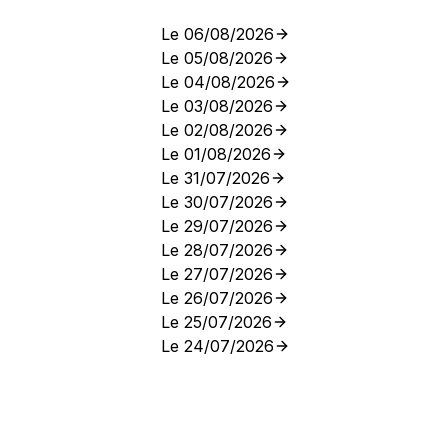
Le 06/08/2026
Le 05/08/2026
Le 04/08/2026
Le 03/08/2026
Le 02/08/2026
Le 01/08/2026
Le 31/07/2026
Le 30/07/2026
Le 29/07/2026
Le 28/07/2026
Le 27/07/2026
Le 26/07/2026
Le 25/07/2026
Le 24/07/2026