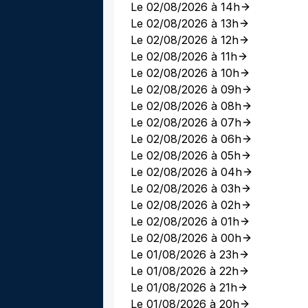
Le 02/08/2026 à 14h
Le 02/08/2026 à 13h
Le 02/08/2026 à 12h
Le 02/08/2026 à 11h
Le 02/08/2026 à 10h
Le 02/08/2026 à 09h
Le 02/08/2026 à 08h
Le 02/08/2026 à 07h
Le 02/08/2026 à 06h
Le 02/08/2026 à 05h
Le 02/08/2026 à 04h
Le 02/08/2026 à 03h
Le 02/08/2026 à 02h
Le 02/08/2026 à 01h
Le 02/08/2026 à 00h
Le 01/08/2026 à 23h
Le 01/08/2026 à 22h
Le 01/08/2026 à 21h
Le 01/08/2026 à 20h