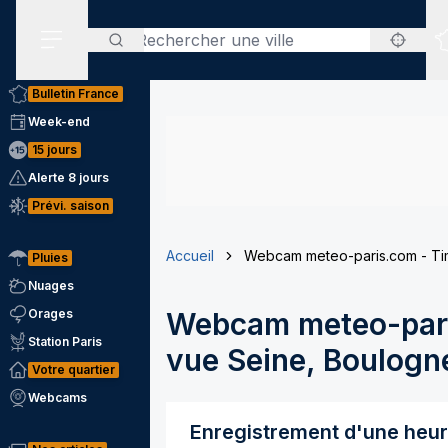
Rechercher
Menu secondaire
Bulletin France
Week-end
15 jours
Alerte 8 jours
Prévi. saison
Accueil
Webcam meteo-paris.com - Tim
Pluies
Nuages
Orages
Webcam meteo-pari
Station Paris
vue Seine, Boulogne
Votre quartier
Webcams
Enregistrement d'une heu