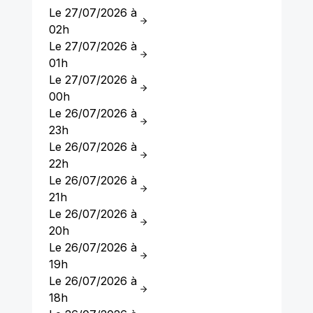
Le 27/07/2026 à
02h
Le 27/07/2026 à
01h
Le 27/07/2026 à
00h
Le 26/07/2026 à
23h
Le 26/07/2026 à
22h
Le 26/07/2026 à
21h
Le 26/07/2026 à
20h
Le 26/07/2026 à
19h
Le 26/07/2026 à
18h