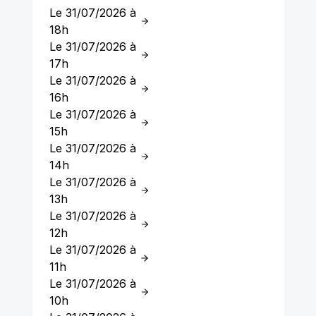
Le 31/07/2026 à
18h
Le 31/07/2026 à
17h
Le 31/07/2026 à
16h
Le 31/07/2026 à
15h
Le 31/07/2026 à
14h
Le 31/07/2026 à
13h
Le 31/07/2026 à
12h
Le 31/07/2026 à
11h
Le 31/07/2026 à
10h