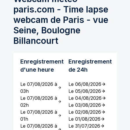
paris.com - Time lapse
webcam de Paris - vue
Seine, Boulogne
Billancourt
Enregistrement
Enregistrement
d'une heure
de 24h
Le 07/08/2026 à
Le 06/08/2026
03h
Le 05/08/2026
Le 07/08/2026 à
Le 04/08/2026
02h
Le 03/08/2026
Le 07/08/2026 à
Le 02/08/2026
01h
Le 01/08/2026
Le 07/08/2026 à
Le 31/07/2026