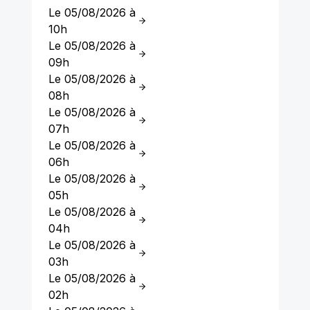
Le 05/08/2026 à
10h
Le 05/08/2026 à
09h
Le 05/08/2026 à
08h
Le 05/08/2026 à
07h
Le 05/08/2026 à
06h
Le 05/08/2026 à
05h
Le 05/08/2026 à
04h
Le 05/08/2026 à
03h
Le 05/08/2026 à
02h