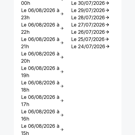
00h
Le 30/07/2026
Le 06/08/2026 à
Le 29/07/2026
23h
Le 28/07/2026
Le 06/08/2026 à
Le 27/07/2026
22h
Le 26/07/2026
Le 06/08/2026 à
Le 25/07/2026
21h
Le 24/07/2026
Le 06/08/2026 à
20h
Le 06/08/2026 à
19h
Le 06/08/2026 à
18h
Le 06/08/2026 à
17h
Le 06/08/2026 à
16h
Le 06/08/2026 à
15h