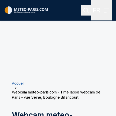
FR
Rechercher
Menu
Menu des
Accueil
Webcam meteo-paris.com - Time lapse webcam de
Paris - vue Seine, Boulogne Billancourt
Webcam meteo-