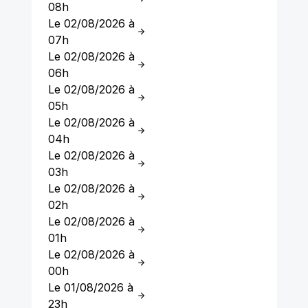
08h
Le 02/08/2026 à
07h
Le 02/08/2026 à
06h
Le 02/08/2026 à
05h
Le 02/08/2026 à
04h
Le 02/08/2026 à
03h
Le 02/08/2026 à
02h
Le 02/08/2026 à
01h
Le 02/08/2026 à
00h
Le 01/08/2026 à
23h