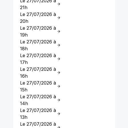
Le 27/07/2026 à
21h
Le 27/07/2026 à
20h
Le 27/07/2026 à
19h
Le 27/07/2026 à
18h
Le 27/07/2026 à
17h
Le 27/07/2026 à
16h
Le 27/07/2026 à
15h
Le 27/07/2026 à
14h
Le 27/07/2026 à
13h
Le 27/07/2026 à