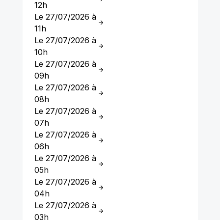
12h
Le 27/07/2026 à
11h
Le 27/07/2026 à
10h
Le 27/07/2026 à
09h
Le 27/07/2026 à
08h
Le 27/07/2026 à
07h
Le 27/07/2026 à
06h
Le 27/07/2026 à
05h
Le 27/07/2026 à
04h
Le 27/07/2026 à
03h