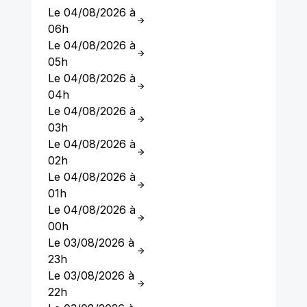
Le 04/08/2026 à
06h
Le 04/08/2026 à
05h
Le 04/08/2026 à
04h
Le 04/08/2026 à
03h
Le 04/08/2026 à
02h
Le 04/08/2026 à
01h
Le 04/08/2026 à
00h
Le 03/08/2026 à
23h
Le 03/08/2026 à
22h