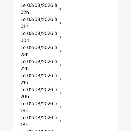
Le 03/08/2026 à
02h
Le 03/08/2026 à
01h
Le 03/08/2026 à
00h
Le 02/08/2026 à
23h
Le 02/08/2026 à
22h
Le 02/08/2026 à
21h
Le 02/08/2026 à
20h
Le 02/08/2026 à
19h
Le 02/08/2026 à
18h