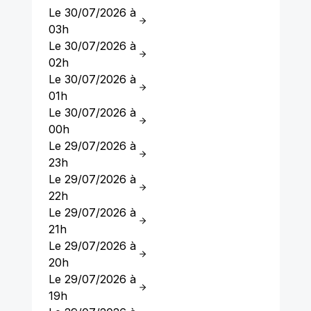
Le 30/07/2026 à
03h
Le 30/07/2026 à
02h
Le 30/07/2026 à
01h
Le 30/07/2026 à
00h
Le 29/07/2026 à
23h
Le 29/07/2026 à
22h
Le 29/07/2026 à
21h
Le 29/07/2026 à
20h
Le 29/07/2026 à
19h