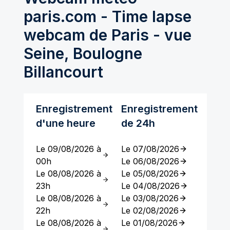
paris.com - Time lapse
webcam de Paris - vue
Seine, Boulogne
Billancourt
Enregistrement
Enregistrement
d'une heure
de 24h
Le 09/08/2026 à
Le 07/08/2026
00h
Le 06/08/2026
Le 08/08/2026 à
Le 05/08/2026
23h
Le 04/08/2026
Le 08/08/2026 à
Le 03/08/2026
22h
Le 02/08/2026
Le 08/08/2026 à
Le 01/08/2026