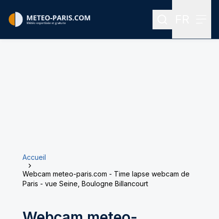
FR
Rechercher
Menu
Menu des
Accueil
Webcam meteo-paris.com - Time lapse webcam de
Paris - vue Seine, Boulogne Billancourt
Webcam meteo-