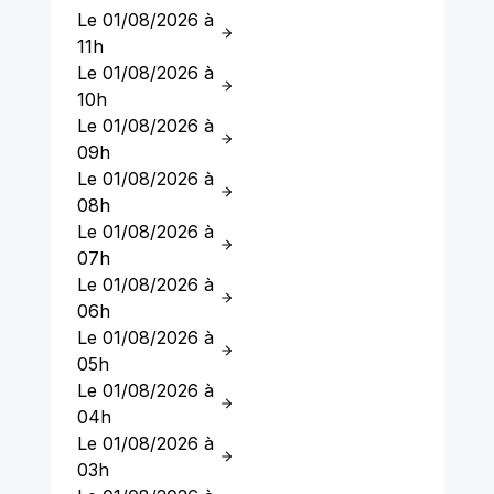
Le 01/08/2026 à
11h
Le 01/08/2026 à
10h
Le 01/08/2026 à
09h
Le 01/08/2026 à
08h
Le 01/08/2026 à
07h
Le 01/08/2026 à
06h
Le 01/08/2026 à
05h
Le 01/08/2026 à
04h
Le 01/08/2026 à
03h