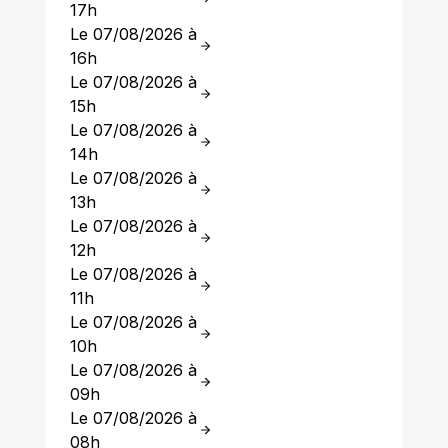
17h
Le 07/08/2026 à
16h
Le 07/08/2026 à
15h
Le 07/08/2026 à
14h
Le 07/08/2026 à
13h
Le 07/08/2026 à
12h
Le 07/08/2026 à
11h
Le 07/08/2026 à
10h
Le 07/08/2026 à
09h
Le 07/08/2026 à
08h