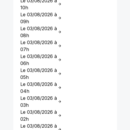
Le 03/08/2026 à
10h
Le 03/08/2026 à
09h
Le 03/08/2026 à
08h
Le 03/08/2026 à
07h
Le 03/08/2026 à
06h
Le 03/08/2026 à
05h
Le 03/08/2026 à
04h
Le 03/08/2026 à
03h
Le 03/08/2026 à
02h
Le 03/08/2026 à