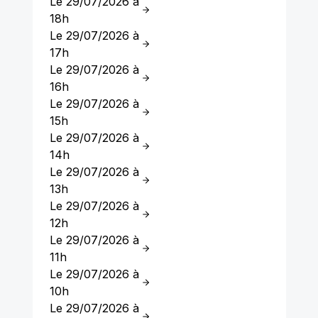
Le 29/07/2026 à
18h
Le 29/07/2026 à
17h
Le 29/07/2026 à
16h
Le 29/07/2026 à
15h
Le 29/07/2026 à
14h
Le 29/07/2026 à
13h
Le 29/07/2026 à
12h
Le 29/07/2026 à
11h
Le 29/07/2026 à
10h
Le 29/07/2026 à