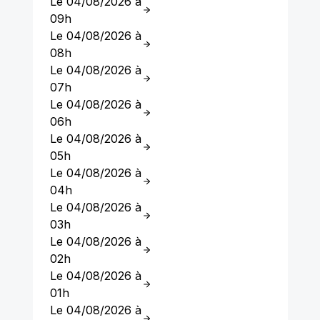
Le 04/08/2026 à
09h
Le 04/08/2026 à
08h
Le 04/08/2026 à
07h
Le 04/08/2026 à
06h
Le 04/08/2026 à
05h
Le 04/08/2026 à
04h
Le 04/08/2026 à
03h
Le 04/08/2026 à
02h
Le 04/08/2026 à
01h
Le 04/08/2026 à