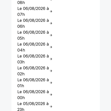
08h
Le 06/08/2026 à
07h
Le 06/08/2026 à
06h
Le 06/08/2026 à
05h
Le 06/08/2026 à
04h
Le 06/08/2026 à
03h
Le 06/08/2026 à
02h
Le 06/08/2026 à
01h
Le 06/08/2026 à
00h
Le 05/08/2026 à
23h