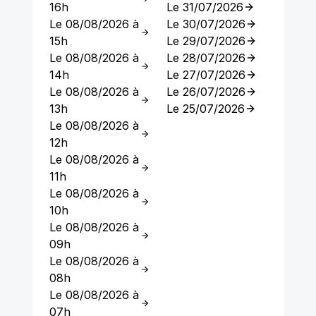
16h
Le 31/07/2026
Le 08/08/2026 à
Le 30/07/2026
15h
Le 29/07/2026
Le 08/08/2026 à
Le 28/07/2026
14h
Le 27/07/2026
Le 08/08/2026 à
Le 26/07/2026
13h
Le 25/07/2026
Le 08/08/2026 à
12h
Le 08/08/2026 à
11h
Le 08/08/2026 à
10h
Le 08/08/2026 à
09h
Le 08/08/2026 à
08h
Le 08/08/2026 à
07h