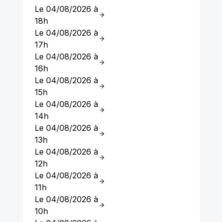
Le 04/08/2026 à
18h
Le 04/08/2026 à
17h
Le 04/08/2026 à
16h
Le 04/08/2026 à
15h
Le 04/08/2026 à
14h
Le 04/08/2026 à
13h
Le 04/08/2026 à
12h
Le 04/08/2026 à
11h
Le 04/08/2026 à
10h