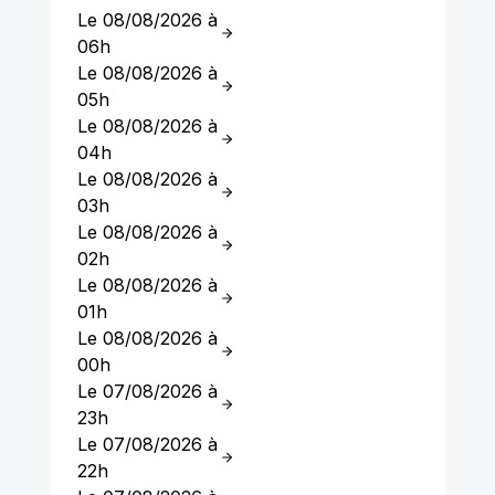
Le 08/08/2026 à
06h
Le 08/08/2026 à
05h
Le 08/08/2026 à
04h
Le 08/08/2026 à
03h
Le 08/08/2026 à
02h
Le 08/08/2026 à
01h
Le 08/08/2026 à
00h
Le 07/08/2026 à
23h
Le 07/08/2026 à
22h