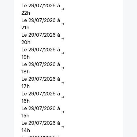
Le 29/07/2026 à
22h
Le 29/07/2026 à
21h
Le 29/07/2026 à
20h
Le 29/07/2026 à
19h
Le 29/07/2026 à
18h
Le 29/07/2026 à
17h
Le 29/07/2026 à
16h
Le 29/07/2026 à
15h
Le 29/07/2026 à
14h