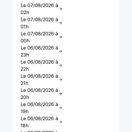
Le 07/08/2026 à
02h
Le 07/08/2026 à
01h
Le 07/08/2026 à
00h
Le 06/08/2026 à
23h
Le 06/08/2026 à
22h
Le 06/08/2026 à
21h
Le 06/08/2026 à
20h
Le 06/08/2026 à
19h
Le 06/08/2026 à
18h