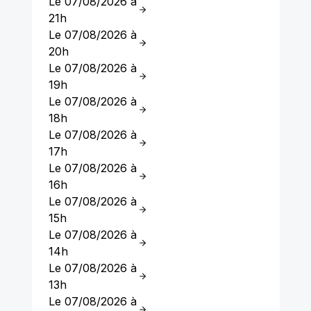
Le 07/08/2026 à
21h
Le 07/08/2026 à
20h
Le 07/08/2026 à
19h
Le 07/08/2026 à
18h
Le 07/08/2026 à
17h
Le 07/08/2026 à
16h
Le 07/08/2026 à
15h
Le 07/08/2026 à
14h
Le 07/08/2026 à
13h
Le 07/08/2026 à