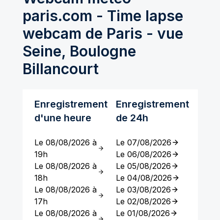
paris.com - Time lapse
webcam de Paris - vue
Seine, Boulogne
Billancourt
Enregistrement
Enregistrement
d'une heure
de 24h
Le 08/08/2026 à
Le 07/08/2026
19h
Le 06/08/2026
Le 08/08/2026 à
Le 05/08/2026
18h
Le 04/08/2026
Le 08/08/2026 à
Le 03/08/2026
17h
Le 02/08/2026
Le 08/08/2026 à
Le 01/08/2026