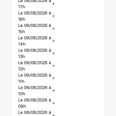
Le 06/08/2026 à
17h
Le 06/08/2026 à
16h
Le 06/08/2026 à
15h
Le 06/08/2026 à
14h
Le 06/08/2026 à
13h
Le 06/08/2026 à
12h
Le 06/08/2026 à
11h
Le 06/08/2026 à
10h
Le 06/08/2026 à
09h
Le 06/08/2026 à