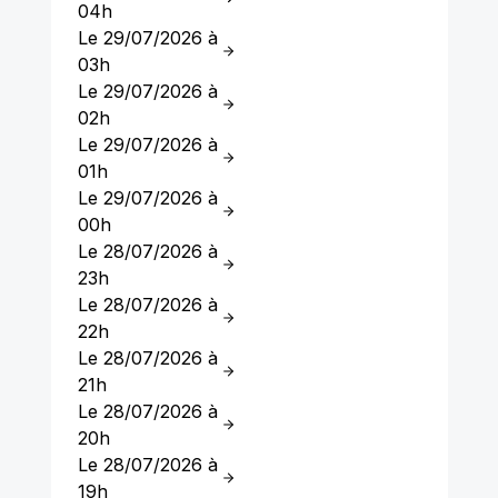
04h
Le 29/07/2026 à
03h
Le 29/07/2026 à
02h
Le 29/07/2026 à
01h
Le 29/07/2026 à
00h
Le 28/07/2026 à
23h
Le 28/07/2026 à
22h
Le 28/07/2026 à
21h
Le 28/07/2026 à
20h
Le 28/07/2026 à
19h