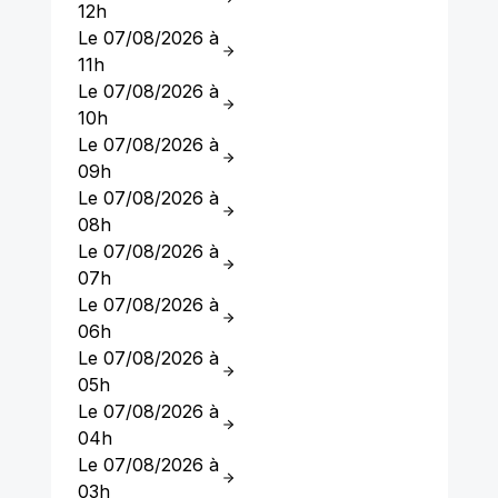
12h
Le 07/08/2026 à
11h
Le 07/08/2026 à
10h
Le 07/08/2026 à
09h
Le 07/08/2026 à
08h
Le 07/08/2026 à
07h
Le 07/08/2026 à
06h
Le 07/08/2026 à
05h
Le 07/08/2026 à
04h
Le 07/08/2026 à
03h