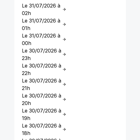
Le 31/07/2026 à
02h
Le 31/07/2026 à
01h
Le 31/07/2026 à
00h
Le 30/07/2026 à
23h
Le 30/07/2026 à
22h
Le 30/07/2026 à
21h
Le 30/07/2026 à
20h
Le 30/07/2026 à
19h
Le 30/07/2026 à
18h