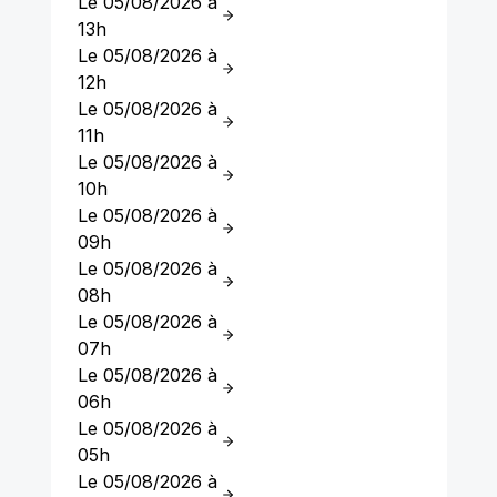
Le 05/08/2026 à
13h
Le 05/08/2026 à
12h
Le 05/08/2026 à
11h
Le 05/08/2026 à
10h
Le 05/08/2026 à
09h
Le 05/08/2026 à
08h
Le 05/08/2026 à
07h
Le 05/08/2026 à
06h
Le 05/08/2026 à
05h
Le 05/08/2026 à