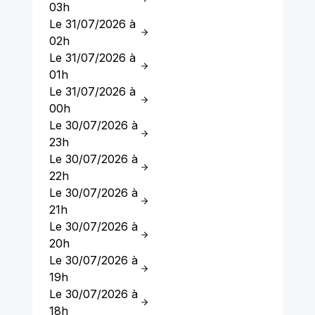
03h
Le 31/07/2026 à
02h
Le 31/07/2026 à
01h
Le 31/07/2026 à
00h
Le 30/07/2026 à
23h
Le 30/07/2026 à
22h
Le 30/07/2026 à
21h
Le 30/07/2026 à
20h
Le 30/07/2026 à
19h
Le 30/07/2026 à
18h