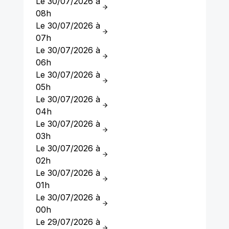
Le 30/07/2026 à
08h
Le 30/07/2026 à
07h
Le 30/07/2026 à
06h
Le 30/07/2026 à
05h
Le 30/07/2026 à
04h
Le 30/07/2026 à
03h
Le 30/07/2026 à
02h
Le 30/07/2026 à
01h
Le 30/07/2026 à
00h
Le 29/07/2026 à