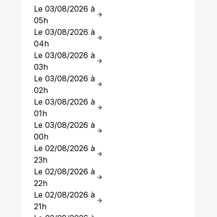
Le 03/08/2026 à
05h
Le 03/08/2026 à
04h
Le 03/08/2026 à
03h
Le 03/08/2026 à
02h
Le 03/08/2026 à
01h
Le 03/08/2026 à
00h
Le 02/08/2026 à
23h
Le 02/08/2026 à
22h
Le 02/08/2026 à
21h