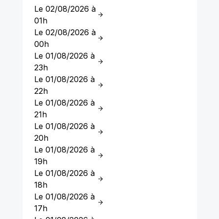
Le 02/08/2026 à
01h
Le 02/08/2026 à
00h
Le 01/08/2026 à
23h
Le 01/08/2026 à
22h
Le 01/08/2026 à
21h
Le 01/08/2026 à
20h
Le 01/08/2026 à
19h
Le 01/08/2026 à
18h
Le 01/08/2026 à
17h