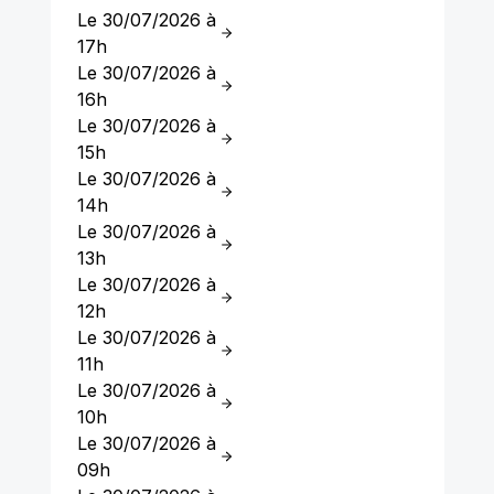
Le 30/07/2026 à
17h
Le 30/07/2026 à
16h
Le 30/07/2026 à
15h
Le 30/07/2026 à
14h
Le 30/07/2026 à
13h
Le 30/07/2026 à
12h
Le 30/07/2026 à
11h
Le 30/07/2026 à
10h
Le 30/07/2026 à
09h