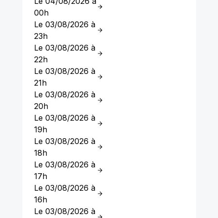
Le 04/08/2026 à
00h
Le 03/08/2026 à
23h
Le 03/08/2026 à
22h
Le 03/08/2026 à
21h
Le 03/08/2026 à
20h
Le 03/08/2026 à
19h
Le 03/08/2026 à
18h
Le 03/08/2026 à
17h
Le 03/08/2026 à
16h
Le 03/08/2026 à