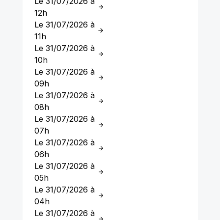
Le 31/07/2026 à
12h
Le 31/07/2026 à
11h
Le 31/07/2026 à
10h
Le 31/07/2026 à
09h
Le 31/07/2026 à
08h
Le 31/07/2026 à
07h
Le 31/07/2026 à
06h
Le 31/07/2026 à
05h
Le 31/07/2026 à
04h
Le 31/07/2026 à