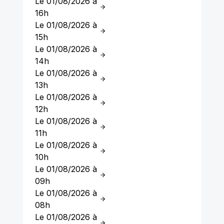
Le 01/08/2026 à
16h
Le 01/08/2026 à
15h
Le 01/08/2026 à
14h
Le 01/08/2026 à
13h
Le 01/08/2026 à
12h
Le 01/08/2026 à
11h
Le 01/08/2026 à
10h
Le 01/08/2026 à
09h
Le 01/08/2026 à
08h
Le 01/08/2026 à