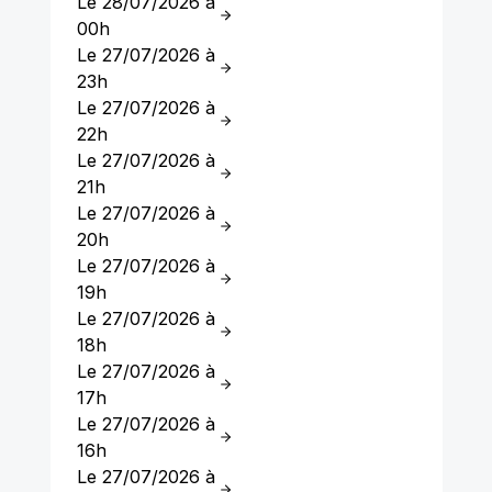
Le 28/07/2026 à
00h
Le 27/07/2026 à
23h
Le 27/07/2026 à
22h
Le 27/07/2026 à
21h
Le 27/07/2026 à
20h
Le 27/07/2026 à
19h
Le 27/07/2026 à
18h
Le 27/07/2026 à
17h
Le 27/07/2026 à
16h
Le 27/07/2026 à