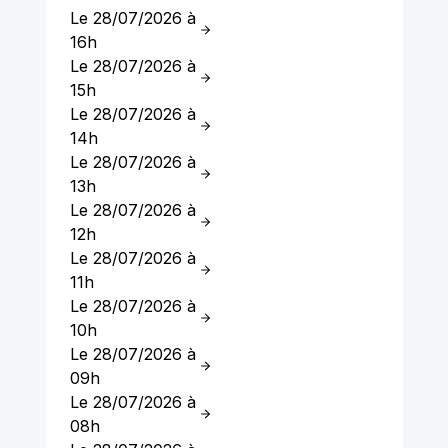
Le 28/07/2026 à
16h
Le 28/07/2026 à
15h
Le 28/07/2026 à
14h
Le 28/07/2026 à
13h
Le 28/07/2026 à
12h
Le 28/07/2026 à
11h
Le 28/07/2026 à
10h
Le 28/07/2026 à
09h
Le 28/07/2026 à
08h