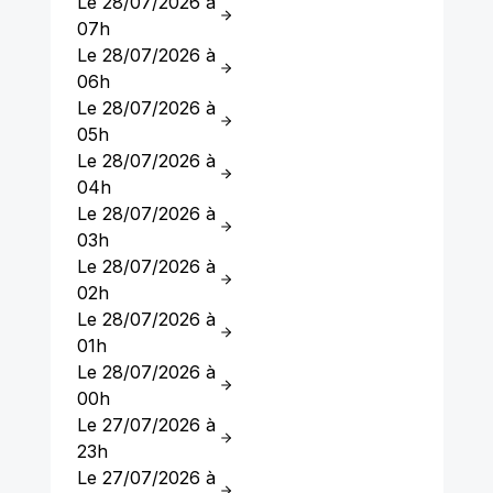
Le 28/07/2026 à
07h
Le 28/07/2026 à
06h
Le 28/07/2026 à
05h
Le 28/07/2026 à
04h
Le 28/07/2026 à
03h
Le 28/07/2026 à
02h
Le 28/07/2026 à
01h
Le 28/07/2026 à
00h
Le 27/07/2026 à
23h
Le 27/07/2026 à