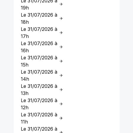
Le 31/07/2026 à
19h
Le 31/07/2026 à
18h
Le 31/07/2026 à
17h
Le 31/07/2026 à
16h
Le 31/07/2026 à
15h
Le 31/07/2026 à
14h
Le 31/07/2026 à
13h
Le 31/07/2026 à
12h
Le 31/07/2026 à
11h
Le 31/07/2026 à