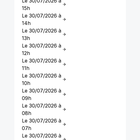
Le 30/07/2026 à
15h
Le 30/07/2026 à
14h
Le 30/07/2026 à
13h
Le 30/07/2026 à
12h
Le 30/07/2026 à
11h
Le 30/07/2026 à
10h
Le 30/07/2026 à
09h
Le 30/07/2026 à
08h
Le 30/07/2026 à
07h
Le 30/07/2026 à