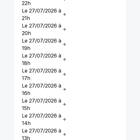
22h
Le 27/07/2026 à
21h
Le 27/07/2026 à
20h
Le 27/07/2026 à
19h
Le 27/07/2026 à
18h
Le 27/07/2026 à
17h
Le 27/07/2026 à
16h
Le 27/07/2026 à
15h
Le 27/07/2026 à
14h
Le 27/07/2026 à
13h