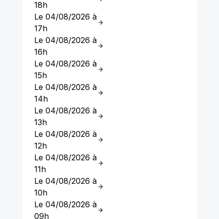
18h
Le 04/08/2026 à
17h
Le 04/08/2026 à
16h
Le 04/08/2026 à
15h
Le 04/08/2026 à
14h
Le 04/08/2026 à
13h
Le 04/08/2026 à
12h
Le 04/08/2026 à
11h
Le 04/08/2026 à
10h
Le 04/08/2026 à
09h