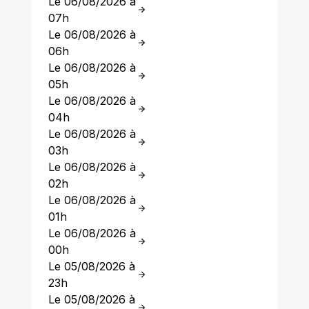
Le 06/08/2026 à
07h
Le 06/08/2026 à
06h
Le 06/08/2026 à
05h
Le 06/08/2026 à
04h
Le 06/08/2026 à
03h
Le 06/08/2026 à
02h
Le 06/08/2026 à
01h
Le 06/08/2026 à
00h
Le 05/08/2026 à
23h
Le 05/08/2026 à