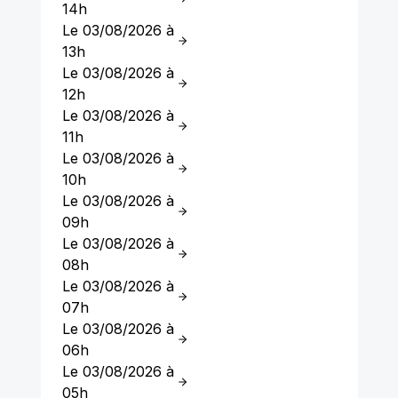
14h
Le 03/08/2026 à
13h
Le 03/08/2026 à
12h
Le 03/08/2026 à
11h
Le 03/08/2026 à
10h
Le 03/08/2026 à
09h
Le 03/08/2026 à
08h
Le 03/08/2026 à
07h
Le 03/08/2026 à
06h
Le 03/08/2026 à
05h