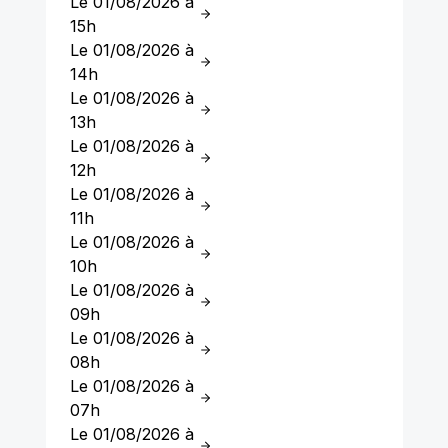
Le 01/08/2026 à
15h
Le 01/08/2026 à
14h
Le 01/08/2026 à
13h
Le 01/08/2026 à
12h
Le 01/08/2026 à
11h
Le 01/08/2026 à
10h
Le 01/08/2026 à
09h
Le 01/08/2026 à
08h
Le 01/08/2026 à
07h
Le 01/08/2026 à