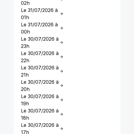
02h
Le 31/07/2026 à
01h
Le 31/07/2026 à
00h
Le 30/07/2026 à
23h
Le 30/07/2026 à
22h
Le 30/07/2026 à
21h
Le 30/07/2026 à
20h
Le 30/07/2026 à
19h
Le 30/07/2026 à
18h
Le 30/07/2026 à
17h