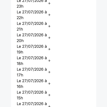
Le 27/07/2026 à
23h
Le 27/07/2026 à
22h
Le 27/07/2026 à
21h
Le 27/07/2026 à
20h
Le 27/07/2026 à
19h
Le 27/07/2026 à
18h
Le 27/07/2026 à
17h
Le 27/07/2026 à
16h
Le 27/07/2026 à
15h
Le 27/07/2026 à