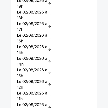
Le 02/08/2026 à
19h
Le 02/08/2026 à
18h
Le 02/08/2026 à
17h
Le 02/08/2026 à
16h
Le 02/08/2026 à
15h
Le 02/08/2026 à
14h
Le 02/08/2026 à
13h
Le 02/08/2026 à
12h
Le 02/08/2026 à
11h
Le 02/08/2026 à