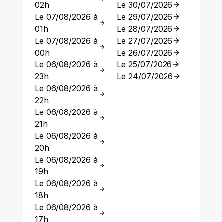
02h
Le 30/07/2026
Le 07/08/2026 à
Le 29/07/2026
01h
Le 28/07/2026
Le 07/08/2026 à
Le 27/07/2026
00h
Le 26/07/2026
Le 06/08/2026 à
Le 25/07/2026
23h
Le 24/07/2026
Le 06/08/2026 à
22h
Le 06/08/2026 à
21h
Le 06/08/2026 à
20h
Le 06/08/2026 à
19h
Le 06/08/2026 à
18h
Le 06/08/2026 à
17h