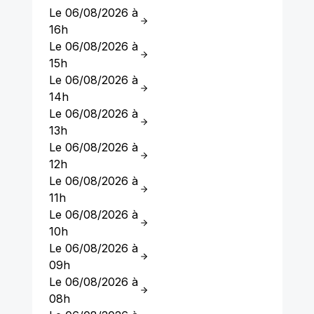
Le 06/08/2026 à
16h
Le 06/08/2026 à
15h
Le 06/08/2026 à
14h
Le 06/08/2026 à
13h
Le 06/08/2026 à
12h
Le 06/08/2026 à
11h
Le 06/08/2026 à
10h
Le 06/08/2026 à
09h
Le 06/08/2026 à
08h