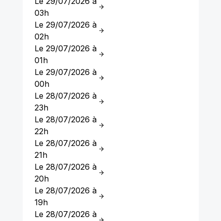
Le 29/07/2026 à
03h
Le 29/07/2026 à
02h
Le 29/07/2026 à
01h
Le 29/07/2026 à
00h
Le 28/07/2026 à
23h
Le 28/07/2026 à
22h
Le 28/07/2026 à
21h
Le 28/07/2026 à
20h
Le 28/07/2026 à
19h
Le 28/07/2026 à