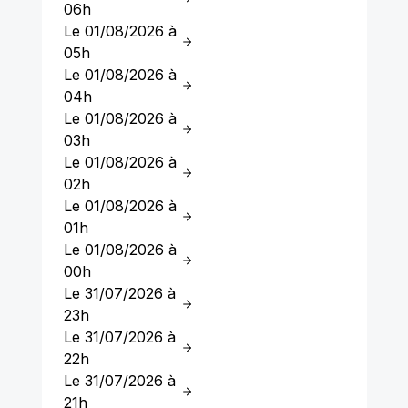
06h
Le 01/08/2026 à
05h
Le 01/08/2026 à
04h
Le 01/08/2026 à
03h
Le 01/08/2026 à
02h
Le 01/08/2026 à
01h
Le 01/08/2026 à
00h
Le 31/07/2026 à
23h
Le 31/07/2026 à
22h
Le 31/07/2026 à
21h