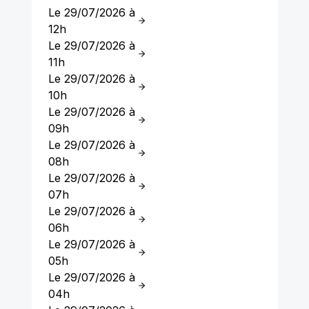
Le 29/07/2026 à
12h
Le 29/07/2026 à
11h
Le 29/07/2026 à
10h
Le 29/07/2026 à
09h
Le 29/07/2026 à
08h
Le 29/07/2026 à
07h
Le 29/07/2026 à
06h
Le 29/07/2026 à
05h
Le 29/07/2026 à
04h