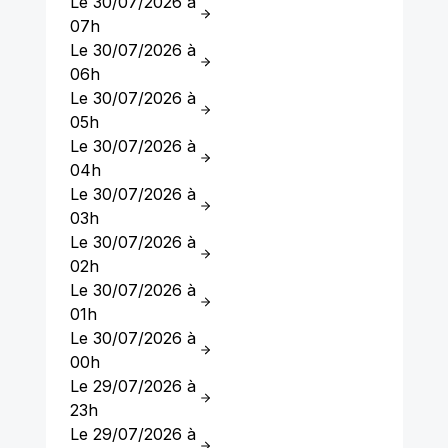
Le 30/07/2026 à
07h
Le 30/07/2026 à
06h
Le 30/07/2026 à
05h
Le 30/07/2026 à
04h
Le 30/07/2026 à
03h
Le 30/07/2026 à
02h
Le 30/07/2026 à
01h
Le 30/07/2026 à
00h
Le 29/07/2026 à
23h
Le 29/07/2026 à