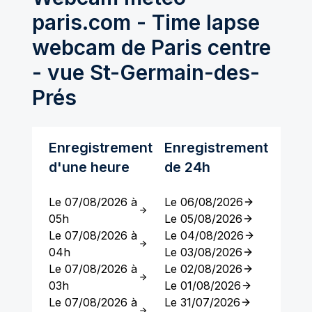
paris.com - Time lapse
webcam de Paris centre
- vue St-Germain-des-
Prés
Enregistrement
Enregistrement
d'une heure
de 24h
Le 07/08/2026 à
Le 06/08/2026
05h
Le 05/08/2026
Le 07/08/2026 à
Le 04/08/2026
04h
Le 03/08/2026
Le 07/08/2026 à
Le 02/08/2026
03h
Le 01/08/2026
Le 07/08/2026 à
Le 31/07/2026