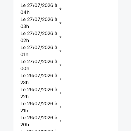
Le 27/07/2026 à
04h
Le 27/07/2026 à
03h
Le 27/07/2026 à
02h
Le 27/07/2026 à
01h
Le 27/07/2026 à
00h
Le 26/07/2026 à
23h
Le 26/07/2026 à
22h
Le 26/07/2026 à
21h
Le 26/07/2026 à
20h