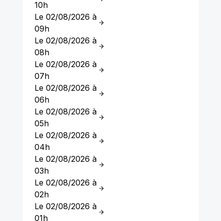
10h
Le 02/08/2026 à
09h
Le 02/08/2026 à
08h
Le 02/08/2026 à
07h
Le 02/08/2026 à
06h
Le 02/08/2026 à
05h
Le 02/08/2026 à
04h
Le 02/08/2026 à
03h
Le 02/08/2026 à
02h
Le 02/08/2026 à
01h