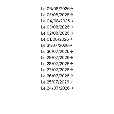
Le 06/08/2026
Le 05/08/2026
Le 04/08/2026
Le 03/08/2026
Le 02/08/2026
Le 01/08/2026
Le 31/07/2026
Le 30/07/2026
Le 29/07/2026
Le 28/07/2026
Le 27/07/2026
Le 26/07/2026
Le 25/07/2026
Le 24/07/2026