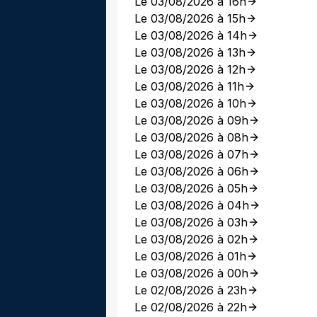
Le 03/08/2026 à 16h
Le 03/08/2026 à 15h
Le 03/08/2026 à 14h
Le 03/08/2026 à 13h
Le 03/08/2026 à 12h
Le 03/08/2026 à 11h
Le 03/08/2026 à 10h
Le 03/08/2026 à 09h
Le 03/08/2026 à 08h
Le 03/08/2026 à 07h
Le 03/08/2026 à 06h
Le 03/08/2026 à 05h
Le 03/08/2026 à 04h
Le 03/08/2026 à 03h
Le 03/08/2026 à 02h
Le 03/08/2026 à 01h
Le 03/08/2026 à 00h
Le 02/08/2026 à 23h
Le 02/08/2026 à 22h