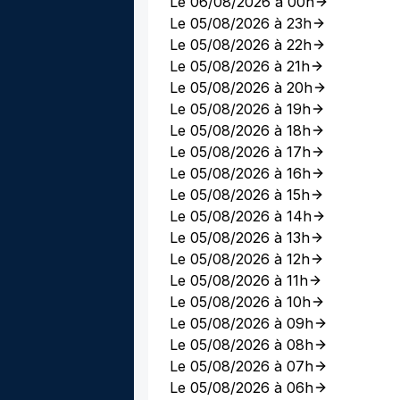
Le 06/08/2026 à 00h
Le 05/08/2026 à 23h
Le 05/08/2026 à 22h
Le 05/08/2026 à 21h
Le 05/08/2026 à 20h
Le 05/08/2026 à 19h
Le 05/08/2026 à 18h
Le 05/08/2026 à 17h
Le 05/08/2026 à 16h
Le 05/08/2026 à 15h
Le 05/08/2026 à 14h
Le 05/08/2026 à 13h
Le 05/08/2026 à 12h
Le 05/08/2026 à 11h
Le 05/08/2026 à 10h
Le 05/08/2026 à 09h
Le 05/08/2026 à 08h
Le 05/08/2026 à 07h
Le 05/08/2026 à 06h