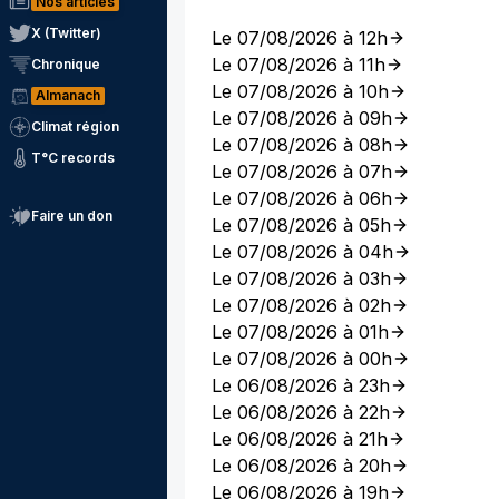
Nos articles
X (Twitter)
Le 07/08/2026 à 12h
Le 07/08/2026 à 11h
Chronique
Le 07/08/2026 à 10h
Almanach
Le 07/08/2026 à 09h
Climat région
Le 07/08/2026 à 08h
T°C records
Le 07/08/2026 à 07h
Le 07/08/2026 à 06h
Faire un don
Le 07/08/2026 à 05h
Le 07/08/2026 à 04h
Le 07/08/2026 à 03h
Le 07/08/2026 à 02h
Le 07/08/2026 à 01h
Le 07/08/2026 à 00h
Le 06/08/2026 à 23h
Le 06/08/2026 à 22h
Le 06/08/2026 à 21h
Le 06/08/2026 à 20h
Le 06/08/2026 à 19h