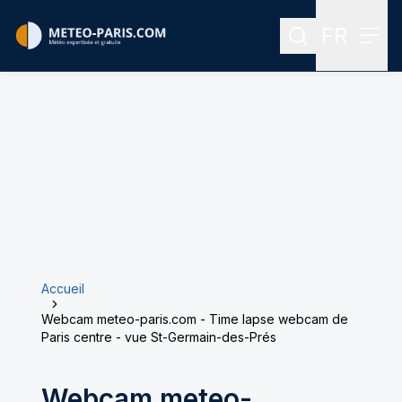
FR
Rechercher
Menu
Menu des
Accueil
Webcam meteo-paris.com - Time lapse webcam de
Paris centre - vue St-Germain-des-Prés
Webcam meteo-