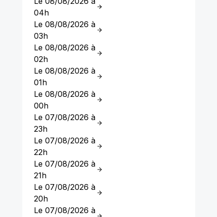
Le 08/08/2026 à
04h
Le 08/08/2026 à
03h
Le 08/08/2026 à
02h
Le 08/08/2026 à
01h
Le 08/08/2026 à
00h
Le 07/08/2026 à
23h
Le 07/08/2026 à
22h
Le 07/08/2026 à
21h
Le 07/08/2026 à
20h
Le 07/08/2026 à