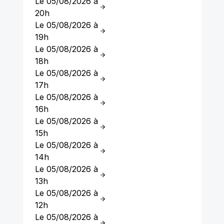
Le 05/08/2026 à
20h
Le 05/08/2026 à
19h
Le 05/08/2026 à
18h
Le 05/08/2026 à
17h
Le 05/08/2026 à
16h
Le 05/08/2026 à
15h
Le 05/08/2026 à
14h
Le 05/08/2026 à
13h
Le 05/08/2026 à
12h
Le 05/08/2026 à