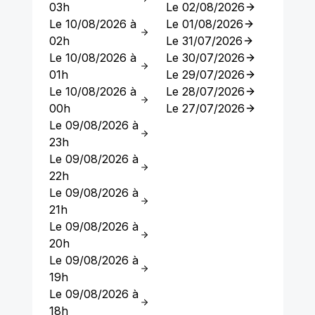
03h
Le 02/08/2026
Le 10/08/2026 à
Le 01/08/2026
02h
Le 31/07/2026
Le 10/08/2026 à
Le 30/07/2026
01h
Le 29/07/2026
Le 10/08/2026 à
Le 28/07/2026
00h
Le 27/07/2026
Le 09/08/2026 à
23h
Le 09/08/2026 à
22h
Le 09/08/2026 à
21h
Le 09/08/2026 à
20h
Le 09/08/2026 à
19h
Le 09/08/2026 à
18h