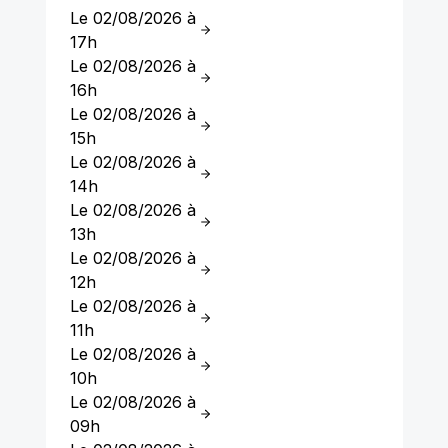
Le 02/08/2026 à
17h
Le 02/08/2026 à
16h
Le 02/08/2026 à
15h
Le 02/08/2026 à
14h
Le 02/08/2026 à
13h
Le 02/08/2026 à
12h
Le 02/08/2026 à
11h
Le 02/08/2026 à
10h
Le 02/08/2026 à
09h