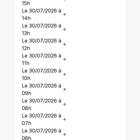
15h
Le 30/07/2026 à
14h
Le 30/07/2026 à
13h
Le 30/07/2026 à
12h
Le 30/07/2026 à
11h
Le 30/07/2026 à
10h
Le 30/07/2026 à
09h
Le 30/07/2026 à
08h
Le 30/07/2026 à
07h
Le 30/07/2026 à
06h