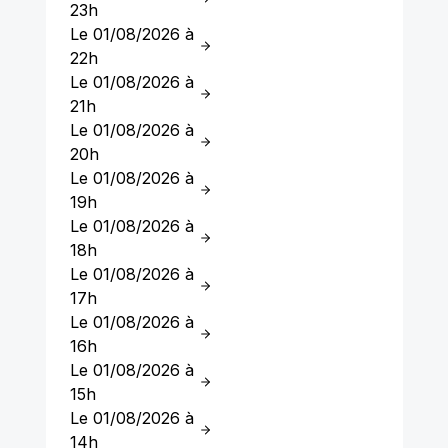
23h
Le 01/08/2026 à
22h
Le 01/08/2026 à
21h
Le 01/08/2026 à
20h
Le 01/08/2026 à
19h
Le 01/08/2026 à
18h
Le 01/08/2026 à
17h
Le 01/08/2026 à
16h
Le 01/08/2026 à
15h
Le 01/08/2026 à
14h