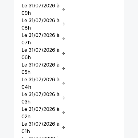
Le 31/07/2026 à
09h
Le 31/07/2026 à
08h
Le 31/07/2026 à
07h
Le 31/07/2026 à
06h
Le 31/07/2026 à
05h
Le 31/07/2026 à
04h
Le 31/07/2026 à
03h
Le 31/07/2026 à
02h
Le 31/07/2026 à
01h