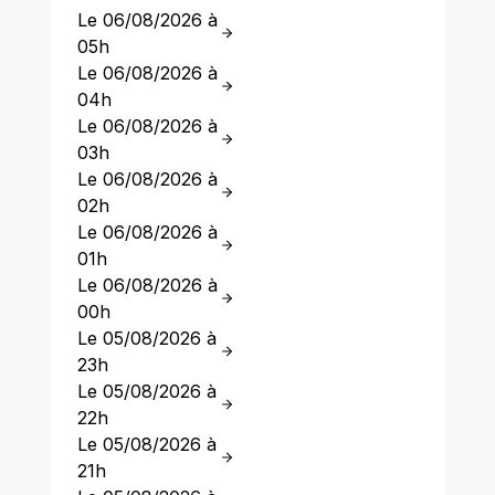
Le 06/08/2026 à
05h
Le 06/08/2026 à
04h
Le 06/08/2026 à
03h
Le 06/08/2026 à
02h
Le 06/08/2026 à
01h
Le 06/08/2026 à
00h
Le 05/08/2026 à
23h
Le 05/08/2026 à
22h
Le 05/08/2026 à
21h