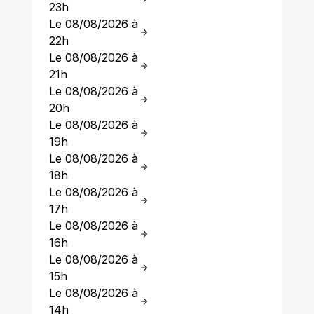
23h
Le 08/08/2026 à
22h
Le 08/08/2026 à
21h
Le 08/08/2026 à
20h
Le 08/08/2026 à
19h
Le 08/08/2026 à
18h
Le 08/08/2026 à
17h
Le 08/08/2026 à
16h
Le 08/08/2026 à
15h
Le 08/08/2026 à
14h