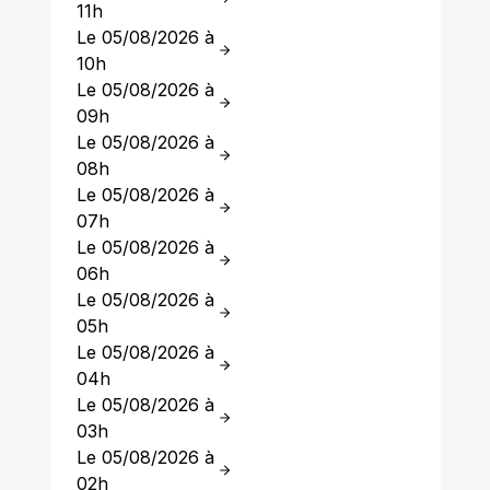
11h
Le 05/08/2026 à
10h
Le 05/08/2026 à
09h
Le 05/08/2026 à
08h
Le 05/08/2026 à
07h
Le 05/08/2026 à
06h
Le 05/08/2026 à
05h
Le 05/08/2026 à
04h
Le 05/08/2026 à
03h
Le 05/08/2026 à
02h