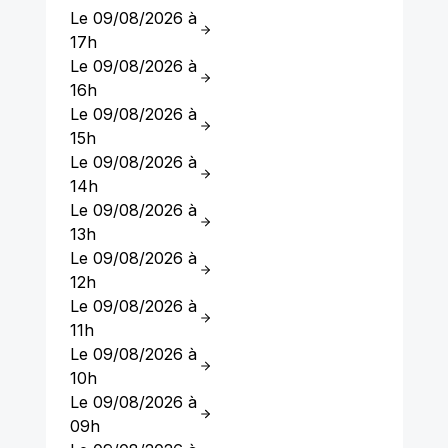
Le 09/08/2026 à
17h
Le 09/08/2026 à
16h
Le 09/08/2026 à
15h
Le 09/08/2026 à
14h
Le 09/08/2026 à
13h
Le 09/08/2026 à
12h
Le 09/08/2026 à
11h
Le 09/08/2026 à
10h
Le 09/08/2026 à
09h