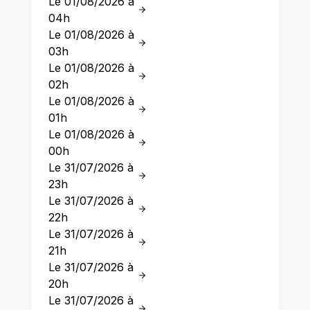
Le 01/08/2026 à
04h
Le 01/08/2026 à
03h
Le 01/08/2026 à
02h
Le 01/08/2026 à
01h
Le 01/08/2026 à
00h
Le 31/07/2026 à
23h
Le 31/07/2026 à
22h
Le 31/07/2026 à
21h
Le 31/07/2026 à
20h
Le 31/07/2026 à