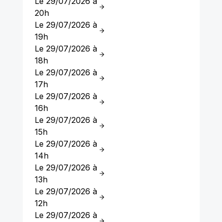
Le 29/07/2026 à
20h
Le 29/07/2026 à
19h
Le 29/07/2026 à
18h
Le 29/07/2026 à
17h
Le 29/07/2026 à
16h
Le 29/07/2026 à
15h
Le 29/07/2026 à
14h
Le 29/07/2026 à
13h
Le 29/07/2026 à
12h
Le 29/07/2026 à