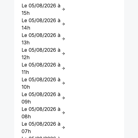
Le 05/08/2026 à
15h
Le 05/08/2026 à
14h
Le 05/08/2026 à
13h
Le 05/08/2026 à
12h
Le 05/08/2026 à
11h
Le 05/08/2026 à
10h
Le 05/08/2026 à
09h
Le 05/08/2026 à
08h
Le 05/08/2026 à
07h