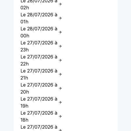
Le 28/07/2026 à
02h
Le 28/07/2026 à
01h
Le 28/07/2026 à
00h
Le 27/07/2026 à
23h
Le 27/07/2026 à
22h
Le 27/07/2026 à
21h
Le 27/07/2026 à
20h
Le 27/07/2026 à
19h
Le 27/07/2026 à
18h
Le 27/07/2026 à