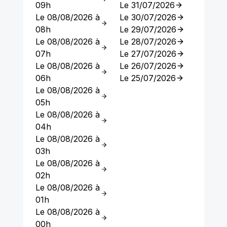
09h
Le 31/07/2026
Le 08/08/2026 à
Le 30/07/2026
08h
Le 29/07/2026
Le 08/08/2026 à
Le 28/07/2026
07h
Le 27/07/2026
Le 08/08/2026 à
Le 26/07/2026
06h
Le 25/07/2026
Le 08/08/2026 à
05h
Le 08/08/2026 à
04h
Le 08/08/2026 à
03h
Le 08/08/2026 à
02h
Le 08/08/2026 à
01h
Le 08/08/2026 à
00h