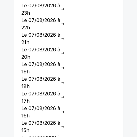
Le 07/08/2026 à
23h
Le 07/08/2026 à
22h
Le 07/08/2026 à
21h
Le 07/08/2026 à
20h
Le 07/08/2026 à
19h
Le 07/08/2026 à
18h
Le 07/08/2026 à
17h
Le 07/08/2026 à
16h
Le 07/08/2026 à
15h