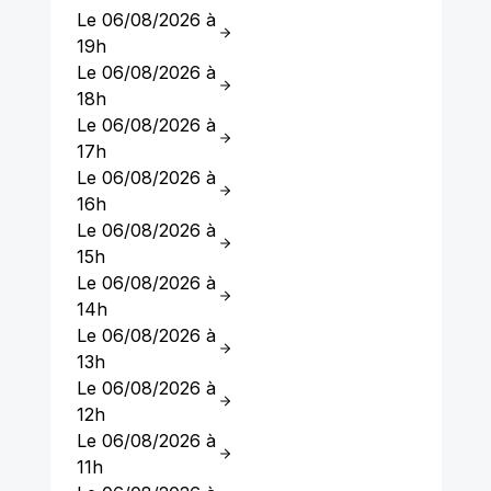
Le 06/08/2026 à
19h
Le 06/08/2026 à
18h
Le 06/08/2026 à
17h
Le 06/08/2026 à
16h
Le 06/08/2026 à
15h
Le 06/08/2026 à
14h
Le 06/08/2026 à
13h
Le 06/08/2026 à
12h
Le 06/08/2026 à
11h