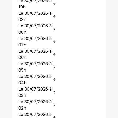
Le 30/07/2026 à
10h
Le 30/07/2026 à
09h
Le 30/07/2026 à
08h
Le 30/07/2026 à
07h
Le 30/07/2026 à
06h
Le 30/07/2026 à
05h
Le 30/07/2026 à
04h
Le 30/07/2026 à
03h
Le 30/07/2026 à
02h
Le 30/07/2026 à