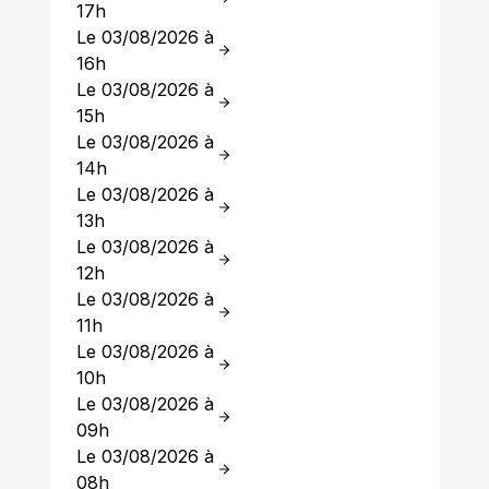
17h
Le 03/08/2026 à
16h
Le 03/08/2026 à
15h
Le 03/08/2026 à
14h
Le 03/08/2026 à
13h
Le 03/08/2026 à
12h
Le 03/08/2026 à
11h
Le 03/08/2026 à
10h
Le 03/08/2026 à
09h
Le 03/08/2026 à
08h