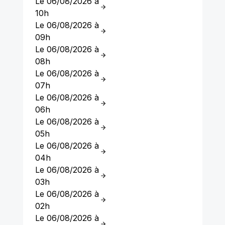
Le 06/08/2026 à
10h
Le 06/08/2026 à
09h
Le 06/08/2026 à
08h
Le 06/08/2026 à
07h
Le 06/08/2026 à
06h
Le 06/08/2026 à
05h
Le 06/08/2026 à
04h
Le 06/08/2026 à
03h
Le 06/08/2026 à
02h
Le 06/08/2026 à