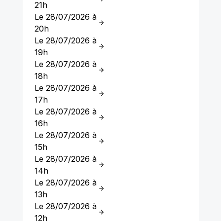
21h
Le 28/07/2026 à
20h
Le 28/07/2026 à
19h
Le 28/07/2026 à
18h
Le 28/07/2026 à
17h
Le 28/07/2026 à
16h
Le 28/07/2026 à
15h
Le 28/07/2026 à
14h
Le 28/07/2026 à
13h
Le 28/07/2026 à
12h