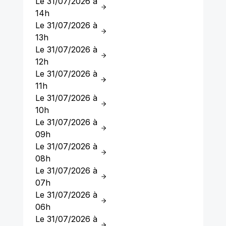
Le 31/07/2026 à
14h
Le 31/07/2026 à
13h
Le 31/07/2026 à
12h
Le 31/07/2026 à
11h
Le 31/07/2026 à
10h
Le 31/07/2026 à
09h
Le 31/07/2026 à
08h
Le 31/07/2026 à
07h
Le 31/07/2026 à
06h
Le 31/07/2026 à