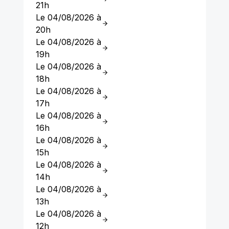
21h
Le 04/08/2026 à
20h
Le 04/08/2026 à
19h
Le 04/08/2026 à
18h
Le 04/08/2026 à
17h
Le 04/08/2026 à
16h
Le 04/08/2026 à
15h
Le 04/08/2026 à
14h
Le 04/08/2026 à
13h
Le 04/08/2026 à
12h