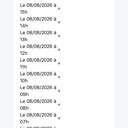
Le 08/08/2026 à
15h
Le 08/08/2026 à
14h
Le 08/08/2026 à
13h
Le 08/08/2026 à
12h
Le 08/08/2026 à
11h
Le 08/08/2026 à
10h
Le 08/08/2026 à
09h
Le 08/08/2026 à
08h
Le 08/08/2026 à
07h