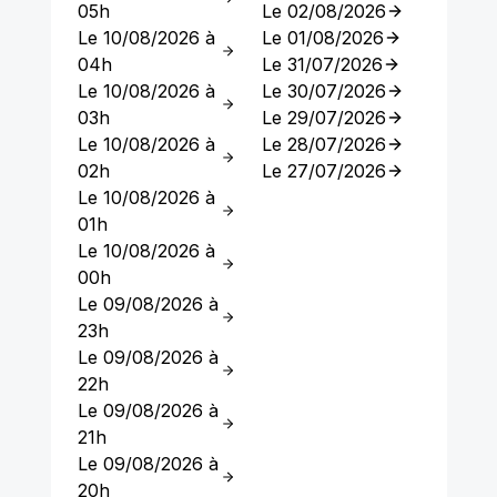
05h
Le 02/08/2026
Le 10/08/2026 à
Le 01/08/2026
04h
Le 31/07/2026
Le 10/08/2026 à
Le 30/07/2026
03h
Le 29/07/2026
Le 10/08/2026 à
Le 28/07/2026
02h
Le 27/07/2026
Le 10/08/2026 à
01h
Le 10/08/2026 à
00h
Le 09/08/2026 à
23h
Le 09/08/2026 à
22h
Le 09/08/2026 à
21h
Le 09/08/2026 à
20h