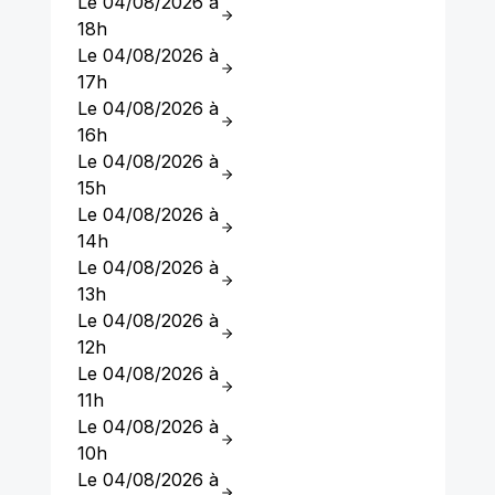
Le 04/08/2026 à
18h
Le 04/08/2026 à
17h
Le 04/08/2026 à
16h
Le 04/08/2026 à
15h
Le 04/08/2026 à
14h
Le 04/08/2026 à
13h
Le 04/08/2026 à
12h
Le 04/08/2026 à
11h
Le 04/08/2026 à
10h
Le 04/08/2026 à