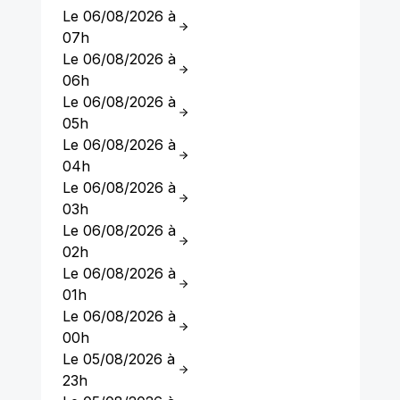
Le 06/08/2026 à
07h
Le 06/08/2026 à
06h
Le 06/08/2026 à
05h
Le 06/08/2026 à
04h
Le 06/08/2026 à
03h
Le 06/08/2026 à
02h
Le 06/08/2026 à
01h
Le 06/08/2026 à
00h
Le 05/08/2026 à
23h