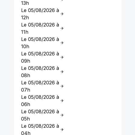
13h
Le 05/08/2026 à
12h
Le 05/08/2026 à
11h
Le 05/08/2026 à
10h
Le 05/08/2026 à
09h
Le 05/08/2026 à
08h
Le 05/08/2026 à
07h
Le 05/08/2026 à
06h
Le 05/08/2026 à
05h
Le 05/08/2026 à
04h