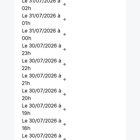
Le 31/07/2026 à
02h
Le 31/07/2026 à
01h
Le 31/07/2026 à
00h
Le 30/07/2026 à
23h
Le 30/07/2026 à
22h
Le 30/07/2026 à
21h
Le 30/07/2026 à
20h
Le 30/07/2026 à
19h
Le 30/07/2026 à
18h
Le 30/07/2026 à