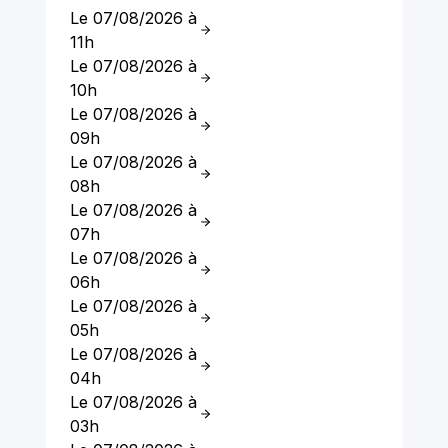
Le 07/08/2026 à
11h
Le 07/08/2026 à
10h
Le 07/08/2026 à
09h
Le 07/08/2026 à
08h
Le 07/08/2026 à
07h
Le 07/08/2026 à
06h
Le 07/08/2026 à
05h
Le 07/08/2026 à
04h
Le 07/08/2026 à
03h