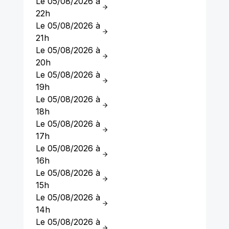
Le 05/08/2026 à
22h
Le 05/08/2026 à
21h
Le 05/08/2026 à
20h
Le 05/08/2026 à
19h
Le 05/08/2026 à
18h
Le 05/08/2026 à
17h
Le 05/08/2026 à
16h
Le 05/08/2026 à
15h
Le 05/08/2026 à
14h
Le 05/08/2026 à