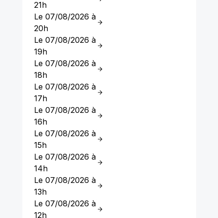
21h
Le 07/08/2026 à
20h
Le 07/08/2026 à
19h
Le 07/08/2026 à
18h
Le 07/08/2026 à
17h
Le 07/08/2026 à
16h
Le 07/08/2026 à
15h
Le 07/08/2026 à
14h
Le 07/08/2026 à
13h
Le 07/08/2026 à
12h