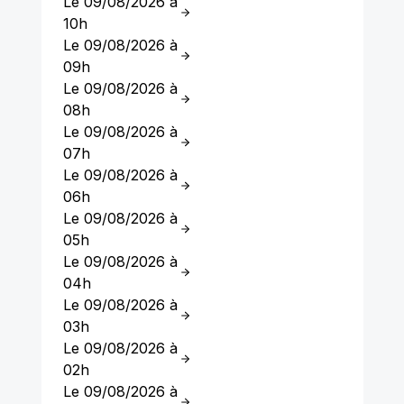
Le 09/08/2026 à
10h
Le 09/08/2026 à
09h
Le 09/08/2026 à
08h
Le 09/08/2026 à
07h
Le 09/08/2026 à
06h
Le 09/08/2026 à
05h
Le 09/08/2026 à
04h
Le 09/08/2026 à
03h
Le 09/08/2026 à
02h
Le 09/08/2026 à