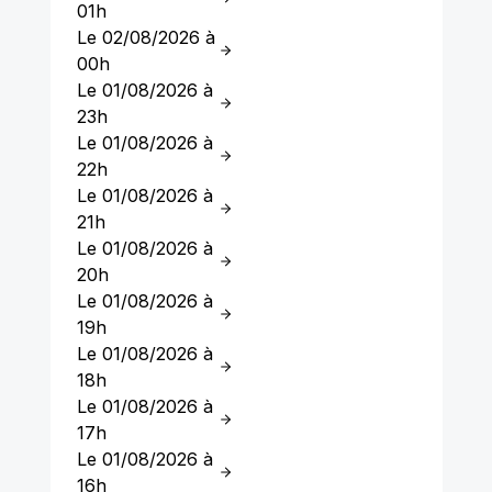
01h
Le 02/08/2026 à
00h
Le 01/08/2026 à
23h
Le 01/08/2026 à
22h
Le 01/08/2026 à
21h
Le 01/08/2026 à
20h
Le 01/08/2026 à
19h
Le 01/08/2026 à
18h
Le 01/08/2026 à
17h
Le 01/08/2026 à
16h