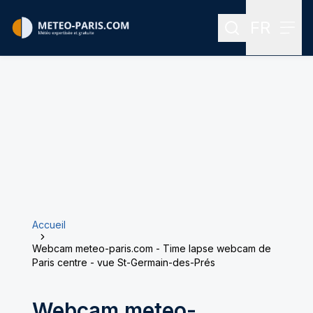
FR
Rechercher
Menu
Menu des
Accueil
Webcam meteo-paris.com - Time lapse webcam de
Paris centre - vue St-Germain-des-Prés
Webcam meteo-