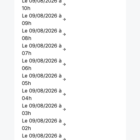
Le 09/08/2026 à
10h
Le 09/08/2026 à
09h
Le 09/08/2026 à
08h
Le 09/08/2026 à
07h
Le 09/08/2026 à
06h
Le 09/08/2026 à
05h
Le 09/08/2026 à
04h
Le 09/08/2026 à
03h
Le 09/08/2026 à
02h
Le 09/08/2026 à