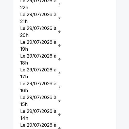
Le 29/07/2026 à
22h
Le 29/07/2026 à
21h
Le 29/07/2026 à
20h
Le 29/07/2026 à
19h
Le 29/07/2026 à
18h
Le 29/07/2026 à
17h
Le 29/07/2026 à
16h
Le 29/07/2026 à
15h
Le 29/07/2026 à
14h
Le 29/07/2026 à