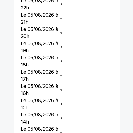
Le 05/08/2026 à
22h
Le 05/08/2026 à
21h
Le 05/08/2026 à
20h
Le 05/08/2026 à
19h
Le 05/08/2026 à
18h
Le 05/08/2026 à
17h
Le 05/08/2026 à
16h
Le 05/08/2026 à
15h
Le 05/08/2026 à
14h
Le 05/08/2026 à