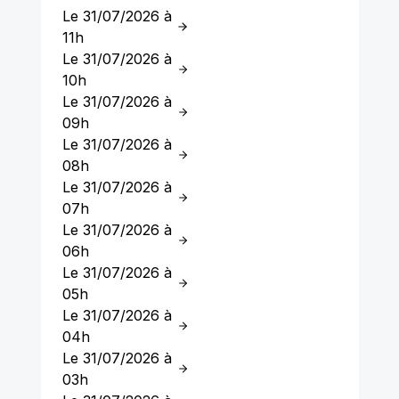
Le 31/07/2026 à
11h
Le 31/07/2026 à
10h
Le 31/07/2026 à
09h
Le 31/07/2026 à
08h
Le 31/07/2026 à
07h
Le 31/07/2026 à
06h
Le 31/07/2026 à
05h
Le 31/07/2026 à
04h
Le 31/07/2026 à
03h