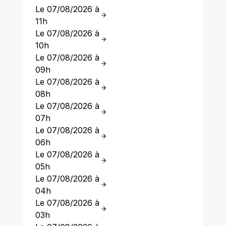
Le 07/08/2026 à
11h
Le 07/08/2026 à
10h
Le 07/08/2026 à
09h
Le 07/08/2026 à
08h
Le 07/08/2026 à
07h
Le 07/08/2026 à
06h
Le 07/08/2026 à
05h
Le 07/08/2026 à
04h
Le 07/08/2026 à
03h