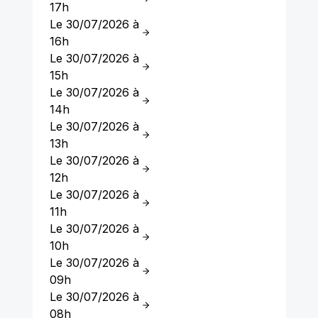
17h
Le 30/07/2026 à
16h
Le 30/07/2026 à
15h
Le 30/07/2026 à
14h
Le 30/07/2026 à
13h
Le 30/07/2026 à
12h
Le 30/07/2026 à
11h
Le 30/07/2026 à
10h
Le 30/07/2026 à
09h
Le 30/07/2026 à
08h