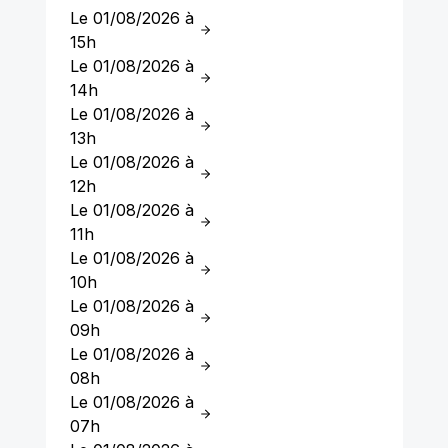
Le 01/08/2026 à
15h
Le 01/08/2026 à
14h
Le 01/08/2026 à
13h
Le 01/08/2026 à
12h
Le 01/08/2026 à
11h
Le 01/08/2026 à
10h
Le 01/08/2026 à
09h
Le 01/08/2026 à
08h
Le 01/08/2026 à
07h