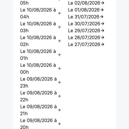
05h
Le 02/08/2026
Le 10/08/2026 à
Le 01/08/2026
04h
Le 31/07/2026
Le 10/08/2026 à
Le 30/07/2026
03h
Le 29/07/2026
Le 10/08/2026 à
Le 28/07/2026
02h
Le 27/07/2026
Le 10/08/2026 à
01h
Le 10/08/2026 à
00h
Le 09/08/2026 à
23h
Le 09/08/2026 à
22h
Le 09/08/2026 à
21h
Le 09/08/2026 à
20h