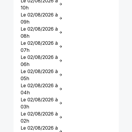
Le 02/08/2026 à
10h
Le 02/08/2026 à
09h
Le 02/08/2026 à
08h
Le 02/08/2026 à
07h
Le 02/08/2026 à
06h
Le 02/08/2026 à
05h
Le 02/08/2026 à
04h
Le 02/08/2026 à
03h
Le 02/08/2026 à
02h
Le 02/08/2026 à