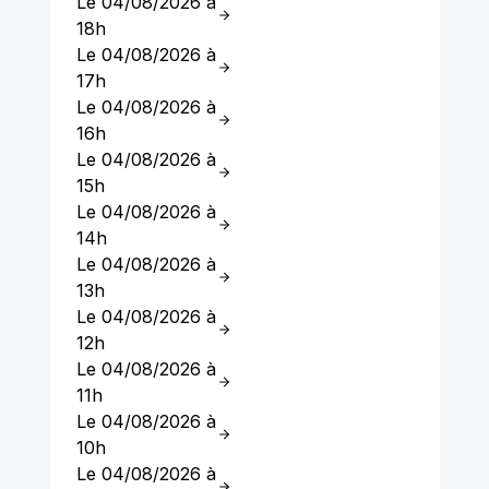
Le 04/08/2026 à
18h
Le 04/08/2026 à
17h
Le 04/08/2026 à
16h
Le 04/08/2026 à
15h
Le 04/08/2026 à
14h
Le 04/08/2026 à
13h
Le 04/08/2026 à
12h
Le 04/08/2026 à
11h
Le 04/08/2026 à
10h
Le 04/08/2026 à