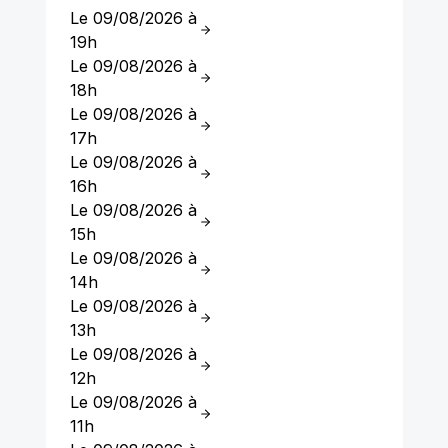
Le 09/08/2026 à
19h
Le 09/08/2026 à
18h
Le 09/08/2026 à
17h
Le 09/08/2026 à
16h
Le 09/08/2026 à
15h
Le 09/08/2026 à
14h
Le 09/08/2026 à
13h
Le 09/08/2026 à
12h
Le 09/08/2026 à
11h