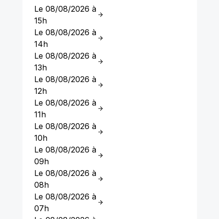
Le 08/08/2026 à
15h
Le 08/08/2026 à
14h
Le 08/08/2026 à
13h
Le 08/08/2026 à
12h
Le 08/08/2026 à
11h
Le 08/08/2026 à
10h
Le 08/08/2026 à
09h
Le 08/08/2026 à
08h
Le 08/08/2026 à
07h