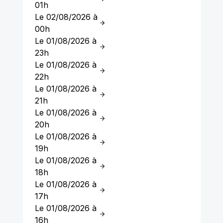
01h
Le 02/08/2026 à
00h
Le 01/08/2026 à
23h
Le 01/08/2026 à
22h
Le 01/08/2026 à
21h
Le 01/08/2026 à
20h
Le 01/08/2026 à
19h
Le 01/08/2026 à
18h
Le 01/08/2026 à
17h
Le 01/08/2026 à
16h