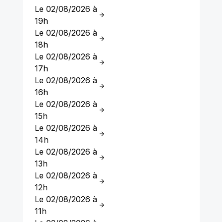
Le 02/08/2026 à
19h
Le 02/08/2026 à
18h
Le 02/08/2026 à
17h
Le 02/08/2026 à
16h
Le 02/08/2026 à
15h
Le 02/08/2026 à
14h
Le 02/08/2026 à
13h
Le 02/08/2026 à
12h
Le 02/08/2026 à
11h