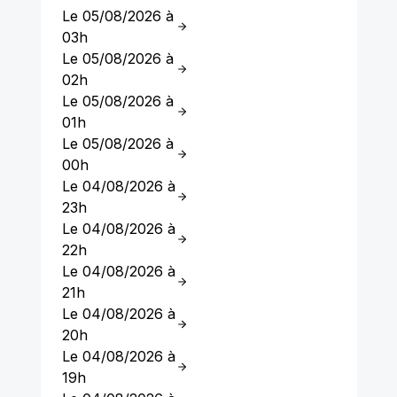
Le 05/08/2026 à
03h
Le 05/08/2026 à
02h
Le 05/08/2026 à
01h
Le 05/08/2026 à
00h
Le 04/08/2026 à
23h
Le 04/08/2026 à
22h
Le 04/08/2026 à
21h
Le 04/08/2026 à
20h
Le 04/08/2026 à
19h