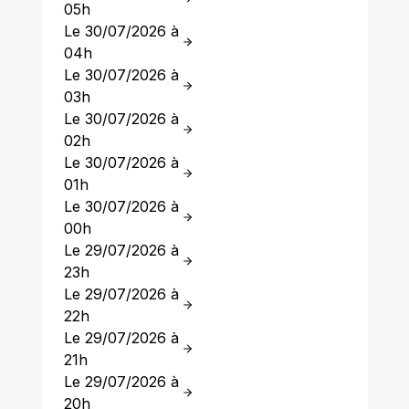
05h
Le 30/07/2026 à
04h
Le 30/07/2026 à
03h
Le 30/07/2026 à
02h
Le 30/07/2026 à
01h
Le 30/07/2026 à
00h
Le 29/07/2026 à
23h
Le 29/07/2026 à
22h
Le 29/07/2026 à
21h
Le 29/07/2026 à
20h