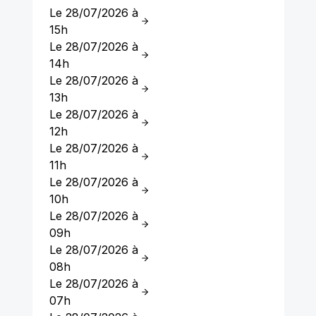
Le 28/07/2026 à
15h
Le 28/07/2026 à
14h
Le 28/07/2026 à
13h
Le 28/07/2026 à
12h
Le 28/07/2026 à
11h
Le 28/07/2026 à
10h
Le 28/07/2026 à
09h
Le 28/07/2026 à
08h
Le 28/07/2026 à
07h