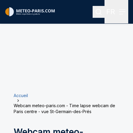
FR
Rechercher
Menu
Menu des
Accueil
Webcam meteo-paris.com - Time lapse webcam de
Paris centre - vue St-Germain-des-Prés
Webcam meteo-