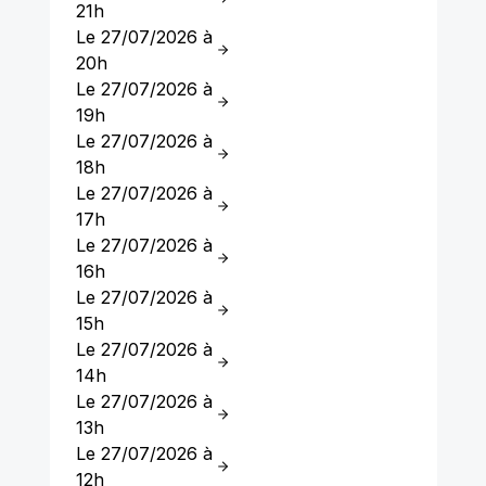
21h
Le 27/07/2026 à
20h
Le 27/07/2026 à
19h
Le 27/07/2026 à
18h
Le 27/07/2026 à
17h
Le 27/07/2026 à
16h
Le 27/07/2026 à
15h
Le 27/07/2026 à
14h
Le 27/07/2026 à
13h
Le 27/07/2026 à
12h