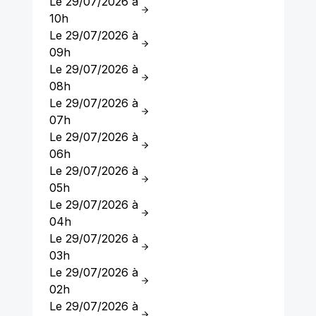
Le 29/07/2026 à
10h
Le 29/07/2026 à
09h
Le 29/07/2026 à
08h
Le 29/07/2026 à
07h
Le 29/07/2026 à
06h
Le 29/07/2026 à
05h
Le 29/07/2026 à
04h
Le 29/07/2026 à
03h
Le 29/07/2026 à
02h
Le 29/07/2026 à