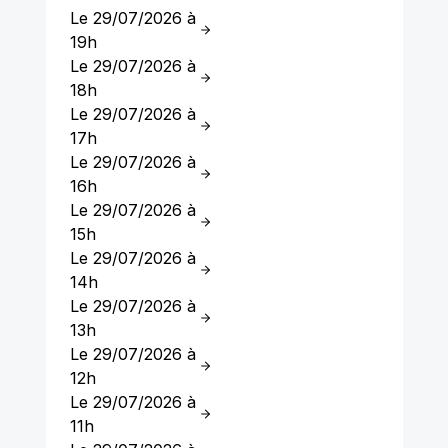
Le 29/07/2026 à
19h
Le 29/07/2026 à
18h
Le 29/07/2026 à
17h
Le 29/07/2026 à
16h
Le 29/07/2026 à
15h
Le 29/07/2026 à
14h
Le 29/07/2026 à
13h
Le 29/07/2026 à
12h
Le 29/07/2026 à
11h