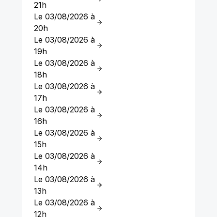
21h
Le 03/08/2026 à
20h
Le 03/08/2026 à
19h
Le 03/08/2026 à
18h
Le 03/08/2026 à
17h
Le 03/08/2026 à
16h
Le 03/08/2026 à
15h
Le 03/08/2026 à
14h
Le 03/08/2026 à
13h
Le 03/08/2026 à
12h