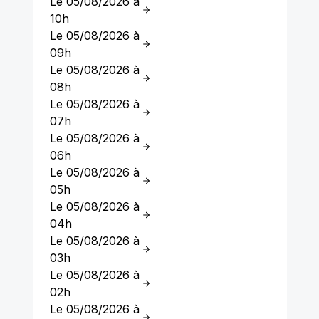
Le 05/08/2026 à
10h
Le 05/08/2026 à
09h
Le 05/08/2026 à
08h
Le 05/08/2026 à
07h
Le 05/08/2026 à
06h
Le 05/08/2026 à
05h
Le 05/08/2026 à
04h
Le 05/08/2026 à
03h
Le 05/08/2026 à
02h
Le 05/08/2026 à