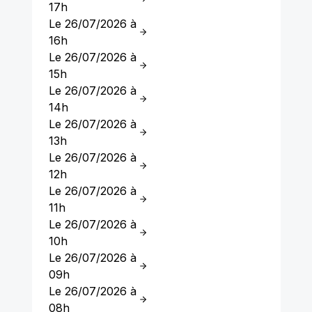
17h
Le 26/07/2026 à
16h
Le 26/07/2026 à
15h
Le 26/07/2026 à
14h
Le 26/07/2026 à
13h
Le 26/07/2026 à
12h
Le 26/07/2026 à
11h
Le 26/07/2026 à
10h
Le 26/07/2026 à
09h
Le 26/07/2026 à
08h