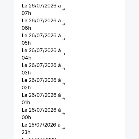
Le 26/07/2026 à
07h
Le 26/07/2026 à
06h
Le 26/07/2026 à
05h
Le 26/07/2026 à
04h
Le 26/07/2026 à
03h
Le 26/07/2026 à
02h
Le 26/07/2026 à
01h
Le 26/07/2026 à
00h
Le 25/07/2026 à
23h