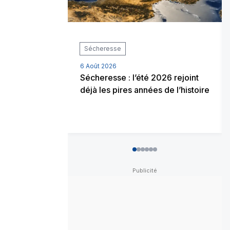
Sécheresse
6 Août 2026
Sécheresse : l’été 2026 rejoint
déjà les pires années de l’histoire
0
1
2
3
4
5