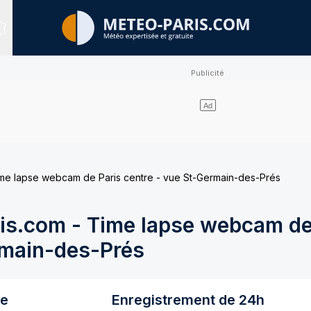
Sites expertisés
e lapse webcam de Paris centre - vue St-Germain-des-Prés
s.com - Time lapse webcam de
rmain-des-Prés
re
Enregistrement de 24h