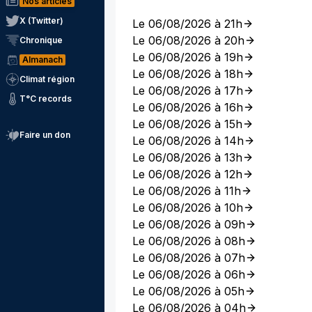
Nos articles
X (Twitter)
Le 06/08/2026 à 21h
Le 06/08/2026 à 20h
Chronique
Le 06/08/2026 à 19h
Almanach
Le 06/08/2026 à 18h
Climat région
Le 06/08/2026 à 17h
T°C records
Le 06/08/2026 à 16h
Le 06/08/2026 à 15h
Faire un don
Le 06/08/2026 à 14h
Le 06/08/2026 à 13h
Le 06/08/2026 à 12h
Le 06/08/2026 à 11h
Le 06/08/2026 à 10h
Le 06/08/2026 à 09h
Le 06/08/2026 à 08h
Le 06/08/2026 à 07h
Le 06/08/2026 à 06h
Le 06/08/2026 à 05h
Le 06/08/2026 à 04h