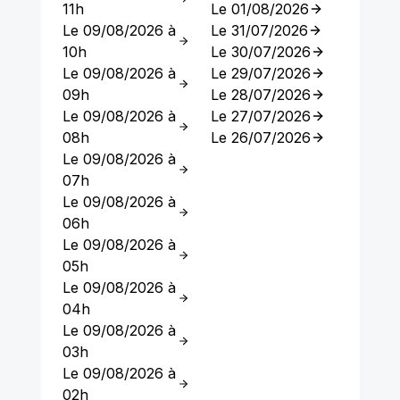
11h
Le 01/08/2026
Le 09/08/2026 à
Le 31/07/2026
10h
Le 30/07/2026
Le 09/08/2026 à
Le 29/07/2026
09h
Le 28/07/2026
Le 09/08/2026 à
Le 27/07/2026
08h
Le 26/07/2026
Le 09/08/2026 à
07h
Le 09/08/2026 à
06h
Le 09/08/2026 à
05h
Le 09/08/2026 à
04h
Le 09/08/2026 à
03h
Le 09/08/2026 à
02h