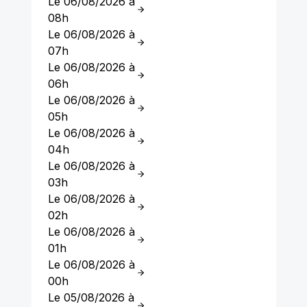
Le 06/08/2026 à
08h
Le 06/08/2026 à
07h
Le 06/08/2026 à
06h
Le 06/08/2026 à
05h
Le 06/08/2026 à
04h
Le 06/08/2026 à
03h
Le 06/08/2026 à
02h
Le 06/08/2026 à
01h
Le 06/08/2026 à
00h
Le 05/08/2026 à