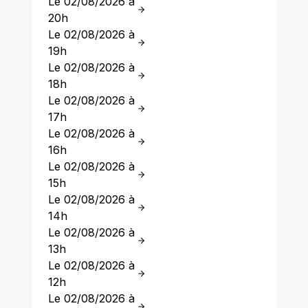
Le 02/08/2026 à
20h
Le 02/08/2026 à
19h
Le 02/08/2026 à
18h
Le 02/08/2026 à
17h
Le 02/08/2026 à
16h
Le 02/08/2026 à
15h
Le 02/08/2026 à
14h
Le 02/08/2026 à
13h
Le 02/08/2026 à
12h
Le 02/08/2026 à