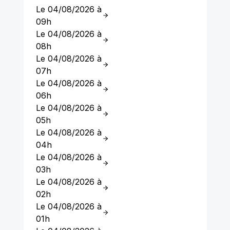
Le 04/08/2026 à
09h
Le 04/08/2026 à
08h
Le 04/08/2026 à
07h
Le 04/08/2026 à
06h
Le 04/08/2026 à
05h
Le 04/08/2026 à
04h
Le 04/08/2026 à
03h
Le 04/08/2026 à
02h
Le 04/08/2026 à
01h