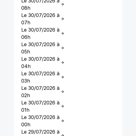
Le 30/07/2026 à
08h
Le 30/07/2026 à
07h
Le 30/07/2026 à
06h
Le 30/07/2026 à
05h
Le 30/07/2026 à
04h
Le 30/07/2026 à
03h
Le 30/07/2026 à
02h
Le 30/07/2026 à
01h
Le 30/07/2026 à
00h
Le 29/07/2026 à