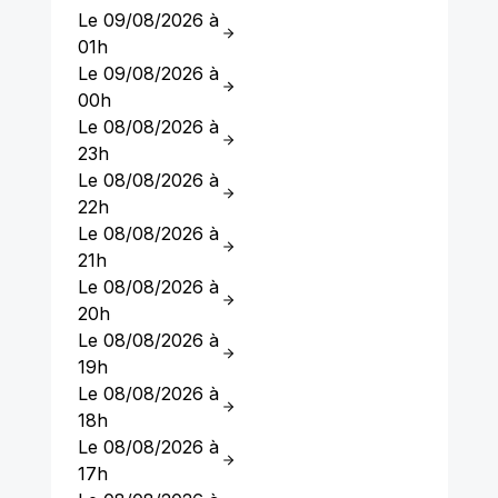
Le 09/08/2026 à
01h
Le 09/08/2026 à
00h
Le 08/08/2026 à
23h
Le 08/08/2026 à
22h
Le 08/08/2026 à
21h
Le 08/08/2026 à
20h
Le 08/08/2026 à
19h
Le 08/08/2026 à
18h
Le 08/08/2026 à
17h