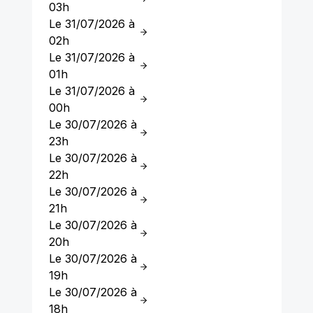
03h
Le 31/07/2026 à
02h
Le 31/07/2026 à
01h
Le 31/07/2026 à
00h
Le 30/07/2026 à
23h
Le 30/07/2026 à
22h
Le 30/07/2026 à
21h
Le 30/07/2026 à
20h
Le 30/07/2026 à
19h
Le 30/07/2026 à
18h