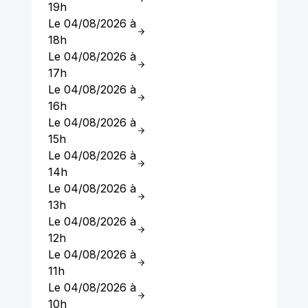
19h
Le 04/08/2026 à
18h
Le 04/08/2026 à
17h
Le 04/08/2026 à
16h
Le 04/08/2026 à
15h
Le 04/08/2026 à
14h
Le 04/08/2026 à
13h
Le 04/08/2026 à
12h
Le 04/08/2026 à
11h
Le 04/08/2026 à
10h