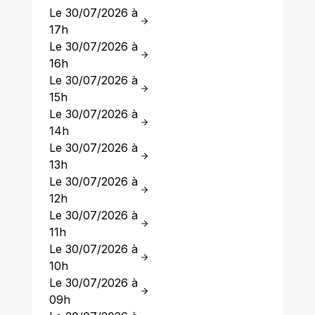
Le 30/07/2026 à
17h
Le 30/07/2026 à
16h
Le 30/07/2026 à
15h
Le 30/07/2026 à
14h
Le 30/07/2026 à
13h
Le 30/07/2026 à
12h
Le 30/07/2026 à
11h
Le 30/07/2026 à
10h
Le 30/07/2026 à
09h