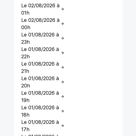
Le 02/08/2026 à
01h
Le 02/08/2026 à
00h
Le 01/08/2026 à
23h
Le 01/08/2026 à
22h
Le 01/08/2026 à
21h
Le 01/08/2026 à
20h
Le 01/08/2026 à
19h
Le 01/08/2026 à
18h
Le 01/08/2026 à
17h