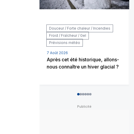
Douceur / Forte chaleur / Incendies
Froid / Fraîcheur / Gel
Prévisions météo
7 Août 2026
Après cet été historique, allons-
nous connaître un hiver glacial ?
0
1
2
3
4
5