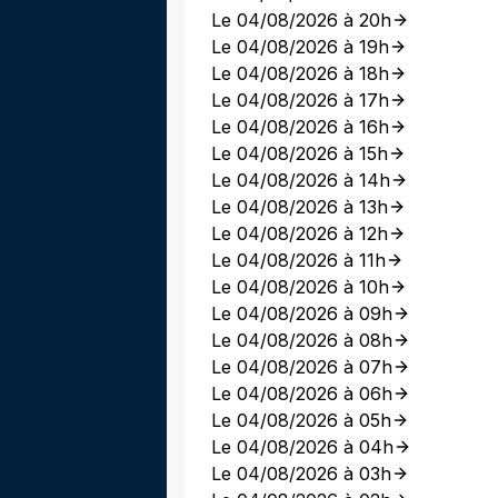
Le 04/08/2026 à 20h
Le 04/08/2026 à 19h
Le 04/08/2026 à 18h
Le 04/08/2026 à 17h
Le 04/08/2026 à 16h
Le 04/08/2026 à 15h
Le 04/08/2026 à 14h
Le 04/08/2026 à 13h
Le 04/08/2026 à 12h
Le 04/08/2026 à 11h
Le 04/08/2026 à 10h
Le 04/08/2026 à 09h
Le 04/08/2026 à 08h
Le 04/08/2026 à 07h
Le 04/08/2026 à 06h
Le 04/08/2026 à 05h
Le 04/08/2026 à 04h
Le 04/08/2026 à 03h