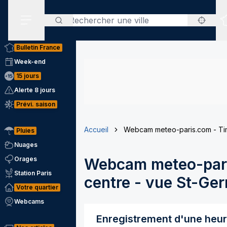
Rechercher
Menu secondaire
Bulletin France
Week-end
15 jours
Alerte 8 jours
Prévi. saison
Accueil
Webcam meteo-paris.com - Tim
Pluies
Nuages
Orages
Webcam meteo-pari
Station Paris
centre - vue St-Ge
Votre quartier
Webcams
Enregistrement d'une heu