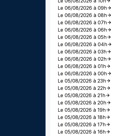
Le 06/08/2026 à 10h
Le 06/08/2026 à 09h
Le 06/08/2026 à 08h
Le 06/08/2026 à 07h
Le 06/08/2026 à 06h
Le 06/08/2026 à 05h
Le 06/08/2026 à 04h
Le 06/08/2026 à 03h
Le 06/08/2026 à 02h
Le 06/08/2026 à 01h
Le 06/08/2026 à 00h
Le 05/08/2026 à 23h
Le 05/08/2026 à 22h
Le 05/08/2026 à 21h
Le 05/08/2026 à 20h
Le 05/08/2026 à 19h
Le 05/08/2026 à 18h
Le 05/08/2026 à 17h
Le 05/08/2026 à 16h