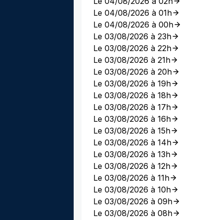
Le 04/08/2026 à 02h
Le 04/08/2026 à 01h
Le 04/08/2026 à 00h
Le 03/08/2026 à 23h
Le 03/08/2026 à 22h
Le 03/08/2026 à 21h
Le 03/08/2026 à 20h
Le 03/08/2026 à 19h
Le 03/08/2026 à 18h
Le 03/08/2026 à 17h
Le 03/08/2026 à 16h
Le 03/08/2026 à 15h
Le 03/08/2026 à 14h
Le 03/08/2026 à 13h
Le 03/08/2026 à 12h
Le 03/08/2026 à 11h
Le 03/08/2026 à 10h
Le 03/08/2026 à 09h
Le 03/08/2026 à 08h