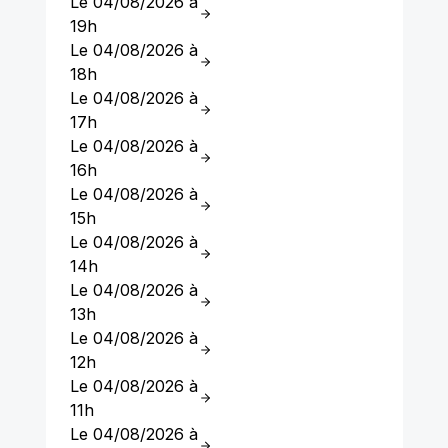
Le 04/08/2026 à
19h
Le 04/08/2026 à
18h
Le 04/08/2026 à
17h
Le 04/08/2026 à
16h
Le 04/08/2026 à
15h
Le 04/08/2026 à
14h
Le 04/08/2026 à
13h
Le 04/08/2026 à
12h
Le 04/08/2026 à
11h
Le 04/08/2026 à