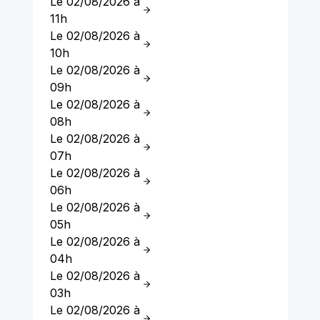
Le 02/08/2026 à
11h
Le 02/08/2026 à
10h
Le 02/08/2026 à
09h
Le 02/08/2026 à
08h
Le 02/08/2026 à
07h
Le 02/08/2026 à
06h
Le 02/08/2026 à
05h
Le 02/08/2026 à
04h
Le 02/08/2026 à
03h
Le 02/08/2026 à