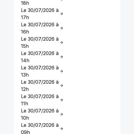
18h
Le 30/07/2026 à
17h
Le 30/07/2026 à
16h
Le 30/07/2026 à
15h
Le 30/07/2026 à
14h
Le 30/07/2026 à
13h
Le 30/07/2026 à
12h
Le 30/07/2026 à
11h
Le 30/07/2026 à
10h
Le 30/07/2026 à
09h