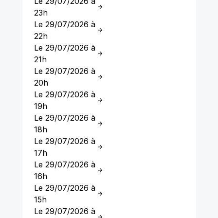
Le 29/07/2026 à
23h
Le 29/07/2026 à
22h
Le 29/07/2026 à
21h
Le 29/07/2026 à
20h
Le 29/07/2026 à
19h
Le 29/07/2026 à
18h
Le 29/07/2026 à
17h
Le 29/07/2026 à
16h
Le 29/07/2026 à
15h
Le 29/07/2026 à