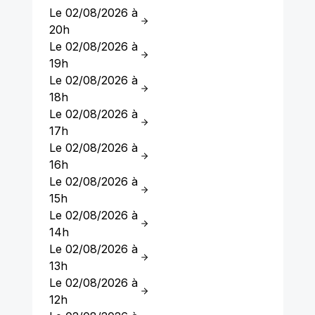
Le 02/08/2026 à
20h
Le 02/08/2026 à
19h
Le 02/08/2026 à
18h
Le 02/08/2026 à
17h
Le 02/08/2026 à
16h
Le 02/08/2026 à
15h
Le 02/08/2026 à
14h
Le 02/08/2026 à
13h
Le 02/08/2026 à
12h