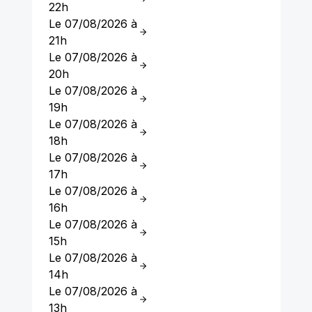
22h
Le 07/08/2026 à
21h
Le 07/08/2026 à
20h
Le 07/08/2026 à
19h
Le 07/08/2026 à
18h
Le 07/08/2026 à
17h
Le 07/08/2026 à
16h
Le 07/08/2026 à
15h
Le 07/08/2026 à
14h
Le 07/08/2026 à
13h