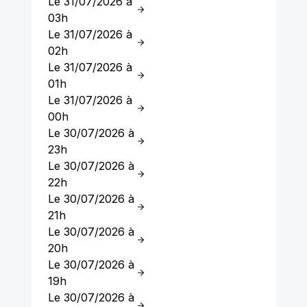
Le 31/07/2026 à
03h
Le 31/07/2026 à
02h
Le 31/07/2026 à
01h
Le 31/07/2026 à
00h
Le 30/07/2026 à
23h
Le 30/07/2026 à
22h
Le 30/07/2026 à
21h
Le 30/07/2026 à
20h
Le 30/07/2026 à
19h
Le 30/07/2026 à