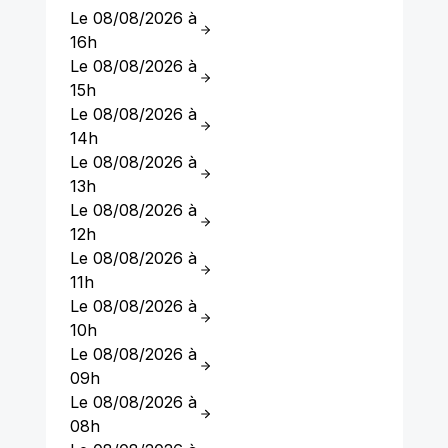
Le 08/08/2026 à
16h
Le 08/08/2026 à
15h
Le 08/08/2026 à
14h
Le 08/08/2026 à
13h
Le 08/08/2026 à
12h
Le 08/08/2026 à
11h
Le 08/08/2026 à
10h
Le 08/08/2026 à
09h
Le 08/08/2026 à
08h