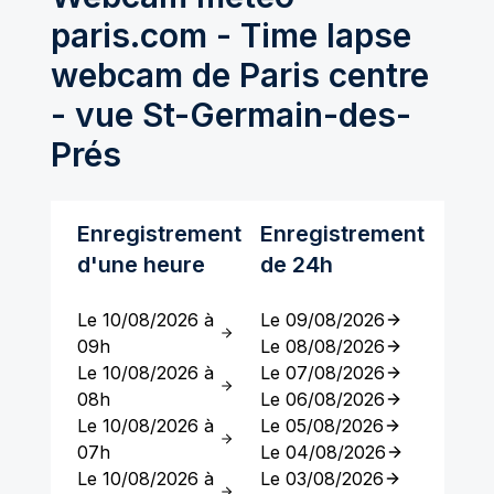
paris.com - Time lapse
webcam de Paris centre
- vue St-Germain-des-
Prés
Enregistrement
Enregistrement
d'une heure
de 24h
Le 10/08/2026 à
Le 09/08/2026
09h
Le 08/08/2026
Le 10/08/2026 à
Le 07/08/2026
08h
Le 06/08/2026
Le 10/08/2026 à
Le 05/08/2026
07h
Le 04/08/2026
Le 10/08/2026 à
Le 03/08/2026