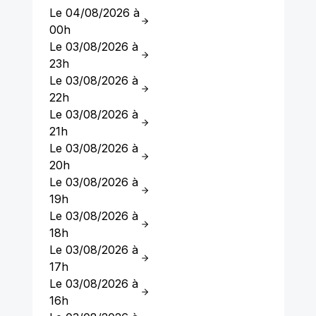
Le 04/08/2026 à
00h
Le 03/08/2026 à
23h
Le 03/08/2026 à
22h
Le 03/08/2026 à
21h
Le 03/08/2026 à
20h
Le 03/08/2026 à
19h
Le 03/08/2026 à
18h
Le 03/08/2026 à
17h
Le 03/08/2026 à
16h