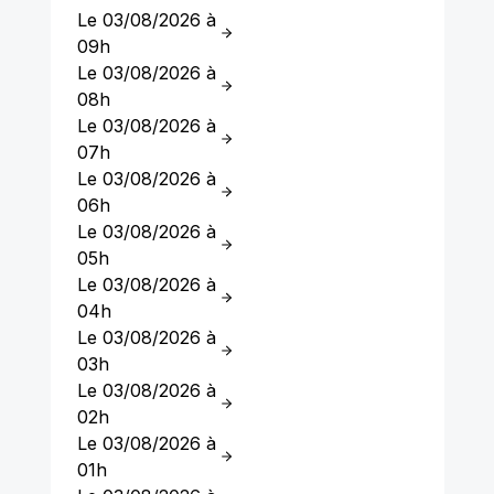
Le 03/08/2026 à
09h
Le 03/08/2026 à
08h
Le 03/08/2026 à
07h
Le 03/08/2026 à
06h
Le 03/08/2026 à
05h
Le 03/08/2026 à
04h
Le 03/08/2026 à
03h
Le 03/08/2026 à
02h
Le 03/08/2026 à
01h