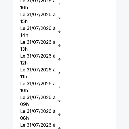
Le 31/07/2026 à
16h
Le 31/07/2026 à
15h
Le 31/07/2026 à
14h
Le 31/07/2026 à
13h
Le 31/07/2026 à
12h
Le 31/07/2026 à
11h
Le 31/07/2026 à
10h
Le 31/07/2026 à
09h
Le 31/07/2026 à
08h
Le 31/07/2026 à