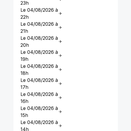
23h
Le 04/08/2026 à
22h
Le 04/08/2026 à
21h
Le 04/08/2026 à
20h
Le 04/08/2026 à
19h
Le 04/08/2026 à
18h
Le 04/08/2026 à
17h
Le 04/08/2026 à
16h
Le 04/08/2026 à
15h
Le 04/08/2026 à
14h