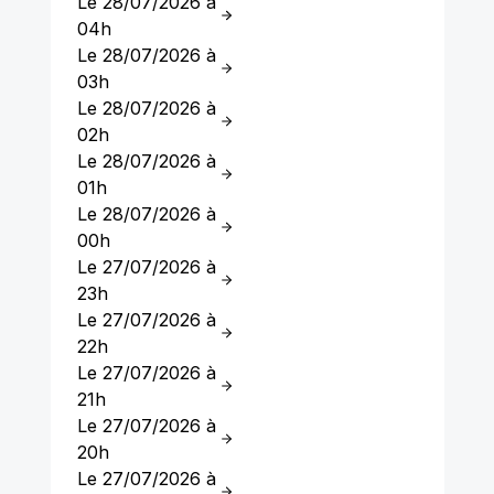
Le 28/07/2026 à
04h
Le 28/07/2026 à
03h
Le 28/07/2026 à
02h
Le 28/07/2026 à
01h
Le 28/07/2026 à
00h
Le 27/07/2026 à
23h
Le 27/07/2026 à
22h
Le 27/07/2026 à
21h
Le 27/07/2026 à
20h
Le 27/07/2026 à