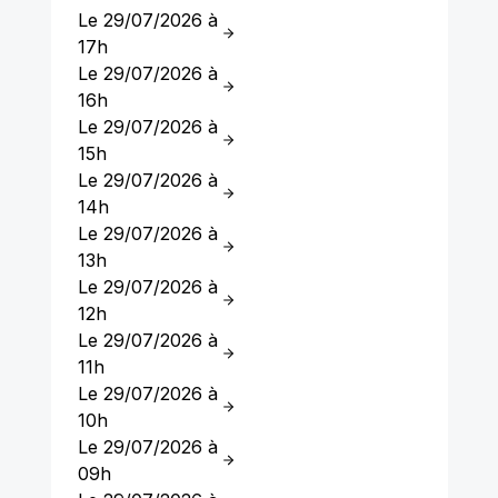
Le 29/07/2026 à
17h
Le 29/07/2026 à
16h
Le 29/07/2026 à
15h
Le 29/07/2026 à
14h
Le 29/07/2026 à
13h
Le 29/07/2026 à
12h
Le 29/07/2026 à
11h
Le 29/07/2026 à
10h
Le 29/07/2026 à
09h