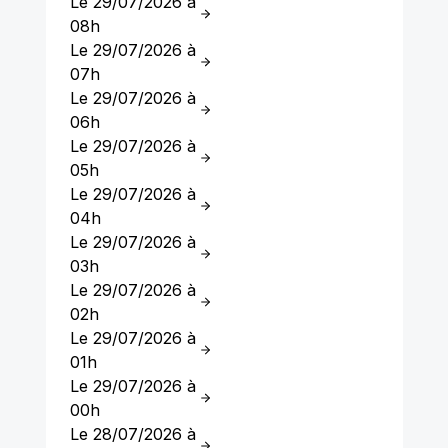
Le 29/07/2026 à
08h
Le 29/07/2026 à
07h
Le 29/07/2026 à
06h
Le 29/07/2026 à
05h
Le 29/07/2026 à
04h
Le 29/07/2026 à
03h
Le 29/07/2026 à
02h
Le 29/07/2026 à
01h
Le 29/07/2026 à
00h
Le 28/07/2026 à