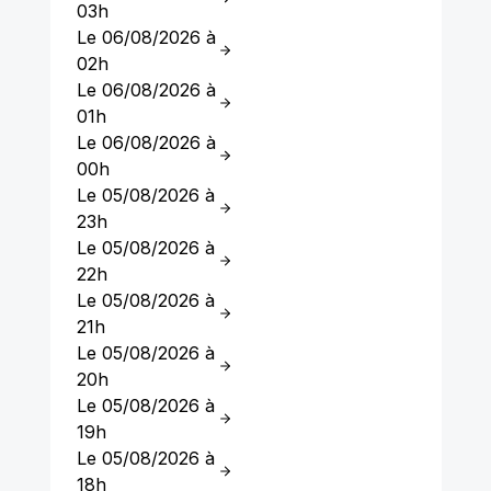
03h
Le 06/08/2026 à
02h
Le 06/08/2026 à
01h
Le 06/08/2026 à
00h
Le 05/08/2026 à
23h
Le 05/08/2026 à
22h
Le 05/08/2026 à
21h
Le 05/08/2026 à
20h
Le 05/08/2026 à
19h
Le 05/08/2026 à
18h