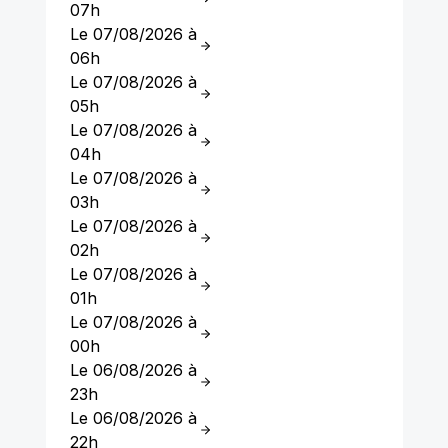
07h
Le 07/08/2026 à
06h
Le 07/08/2026 à
05h
Le 07/08/2026 à
04h
Le 07/08/2026 à
03h
Le 07/08/2026 à
02h
Le 07/08/2026 à
01h
Le 07/08/2026 à
00h
Le 06/08/2026 à
23h
Le 06/08/2026 à
22h