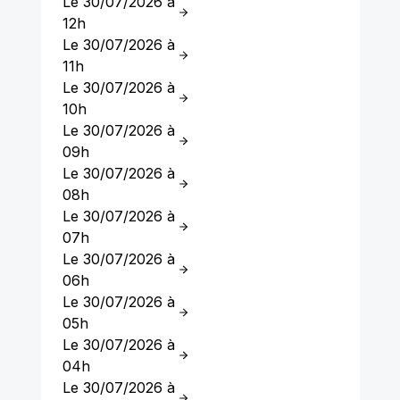
Le 30/07/2026 à
12h
Le 30/07/2026 à
11h
Le 30/07/2026 à
10h
Le 30/07/2026 à
09h
Le 30/07/2026 à
08h
Le 30/07/2026 à
07h
Le 30/07/2026 à
06h
Le 30/07/2026 à
05h
Le 30/07/2026 à
04h
Le 30/07/2026 à