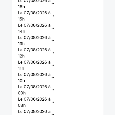
Le 07/08/2026 à
16h
Le 07/08/2026 à
15h
Le 07/08/2026 à
14h
Le 07/08/2026 à
13h
Le 07/08/2026 à
12h
Le 07/08/2026 à
11h
Le 07/08/2026 à
10h
Le 07/08/2026 à
09h
Le 07/08/2026 à
08h
Le 07/08/2026 à