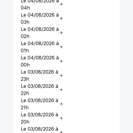
Le 04/08/2026 à
04h
Le 04/08/2026 à
03h
Le 04/08/2026 à
02h
Le 04/08/2026 à
01h
Le 04/08/2026 à
00h
Le 03/08/2026 à
23h
Le 03/08/2026 à
22h
Le 03/08/2026 à
21h
Le 03/08/2026 à
20h
Le 03/08/2026 à