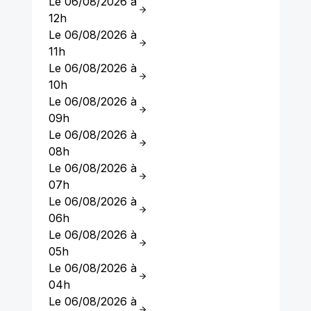
Le 06/08/2026 à
12h
Le 06/08/2026 à
11h
Le 06/08/2026 à
10h
Le 06/08/2026 à
09h
Le 06/08/2026 à
08h
Le 06/08/2026 à
07h
Le 06/08/2026 à
06h
Le 06/08/2026 à
05h
Le 06/08/2026 à
04h
Le 06/08/2026 à