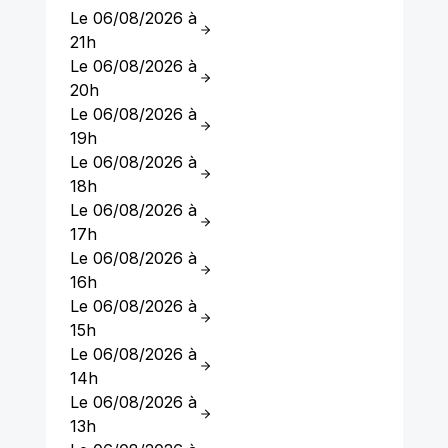
Le 06/08/2026 à
21h
Le 06/08/2026 à
20h
Le 06/08/2026 à
19h
Le 06/08/2026 à
18h
Le 06/08/2026 à
17h
Le 06/08/2026 à
16h
Le 06/08/2026 à
15h
Le 06/08/2026 à
14h
Le 06/08/2026 à
13h