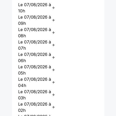
Le 07/08/2026 à
10h
Le 07/08/2026 à
09h
Le 07/08/2026 à
08h
Le 07/08/2026 à
07h
Le 07/08/2026 à
06h
Le 07/08/2026 à
05h
Le 07/08/2026 à
04h
Le 07/08/2026 à
03h
Le 07/08/2026 à
02h