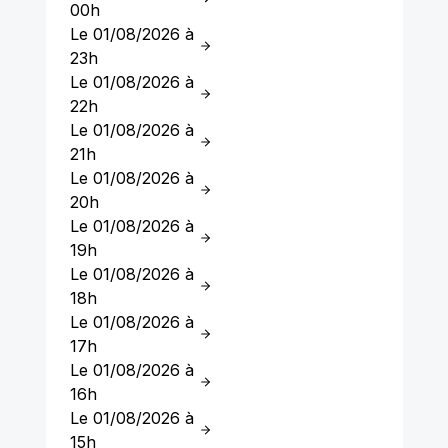
00h
Le 01/08/2026 à
23h
Le 01/08/2026 à
22h
Le 01/08/2026 à
21h
Le 01/08/2026 à
20h
Le 01/08/2026 à
19h
Le 01/08/2026 à
18h
Le 01/08/2026 à
17h
Le 01/08/2026 à
16h
Le 01/08/2026 à
15h