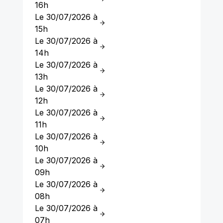
16h
Le 30/07/2026 à
15h
Le 30/07/2026 à
14h
Le 30/07/2026 à
13h
Le 30/07/2026 à
12h
Le 30/07/2026 à
11h
Le 30/07/2026 à
10h
Le 30/07/2026 à
09h
Le 30/07/2026 à
08h
Le 30/07/2026 à
07h