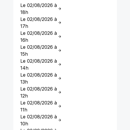
Le 02/08/2026 à
18h
Le 02/08/2026 à
17h
Le 02/08/2026 à
16h
Le 02/08/2026 à
15h
Le 02/08/2026 à
14h
Le 02/08/2026 à
13h
Le 02/08/2026 à
12h
Le 02/08/2026 à
11h
Le 02/08/2026 à
10h