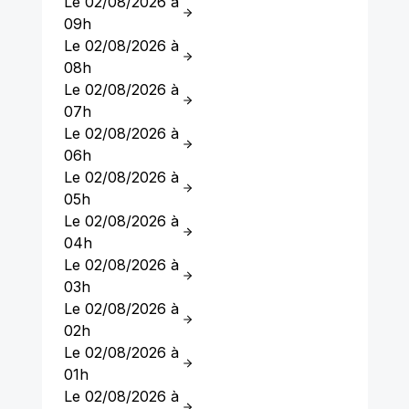
Le 02/08/2026 à
09h
Le 02/08/2026 à
08h
Le 02/08/2026 à
07h
Le 02/08/2026 à
06h
Le 02/08/2026 à
05h
Le 02/08/2026 à
04h
Le 02/08/2026 à
03h
Le 02/08/2026 à
02h
Le 02/08/2026 à
01h
Le 02/08/2026 à