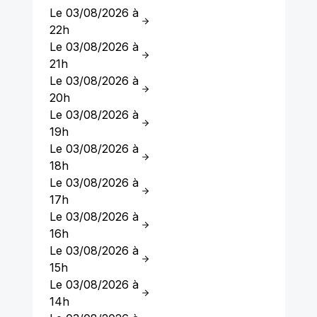
Le 03/08/2026 à
22h
Le 03/08/2026 à
21h
Le 03/08/2026 à
20h
Le 03/08/2026 à
19h
Le 03/08/2026 à
18h
Le 03/08/2026 à
17h
Le 03/08/2026 à
16h
Le 03/08/2026 à
15h
Le 03/08/2026 à
14h