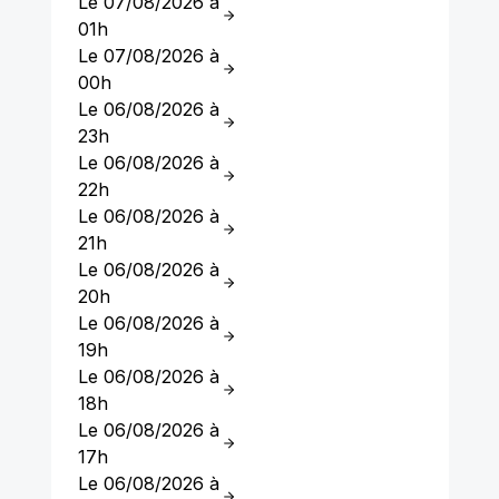
Le 07/08/2026 à
01h
Le 07/08/2026 à
00h
Le 06/08/2026 à
23h
Le 06/08/2026 à
22h
Le 06/08/2026 à
21h
Le 06/08/2026 à
20h
Le 06/08/2026 à
19h
Le 06/08/2026 à
18h
Le 06/08/2026 à
17h
Le 06/08/2026 à