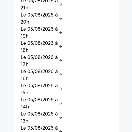
Le 05/08/2026 à
21h
Le 05/08/2026 à
20h
Le 05/08/2026 à
19h
Le 05/08/2026 à
18h
Le 05/08/2026 à
17h
Le 05/08/2026 à
16h
Le 05/08/2026 à
15h
Le 05/08/2026 à
14h
Le 05/08/2026 à
13h
Le 05/08/2026 à