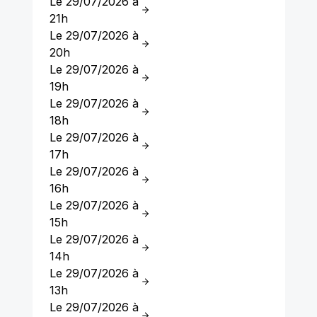
Le 29/07/2026 à
21h
Le 29/07/2026 à
20h
Le 29/07/2026 à
19h
Le 29/07/2026 à
18h
Le 29/07/2026 à
17h
Le 29/07/2026 à
16h
Le 29/07/2026 à
15h
Le 29/07/2026 à
14h
Le 29/07/2026 à
13h
Le 29/07/2026 à