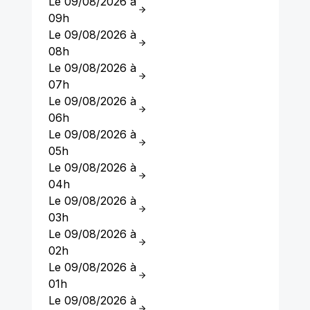
Le 09/08/2026 à
09h
Le 09/08/2026 à
08h
Le 09/08/2026 à
07h
Le 09/08/2026 à
06h
Le 09/08/2026 à
05h
Le 09/08/2026 à
04h
Le 09/08/2026 à
03h
Le 09/08/2026 à
02h
Le 09/08/2026 à
01h
Le 09/08/2026 à