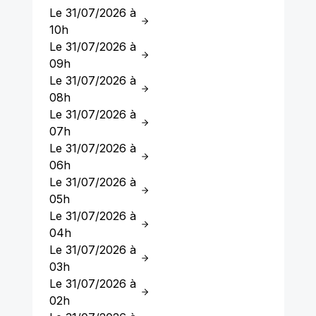
Le 31/07/2026 à
10h
Le 31/07/2026 à
09h
Le 31/07/2026 à
08h
Le 31/07/2026 à
07h
Le 31/07/2026 à
06h
Le 31/07/2026 à
05h
Le 31/07/2026 à
04h
Le 31/07/2026 à
03h
Le 31/07/2026 à
02h