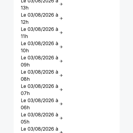
Le 03/08/2026 à
13h
Le 03/08/2026 à
12h
Le 03/08/2026 à
11h
Le 03/08/2026 à
10h
Le 03/08/2026 à
09h
Le 03/08/2026 à
08h
Le 03/08/2026 à
07h
Le 03/08/2026 à
06h
Le 03/08/2026 à
05h
Le 03/08/2026 à