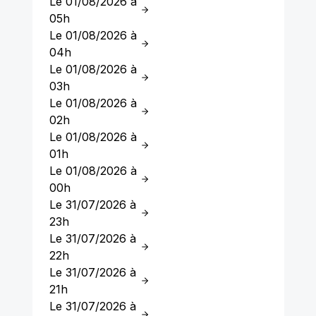
Le 01/08/2026 à
05h
Le 01/08/2026 à
04h
Le 01/08/2026 à
03h
Le 01/08/2026 à
02h
Le 01/08/2026 à
01h
Le 01/08/2026 à
00h
Le 31/07/2026 à
23h
Le 31/07/2026 à
22h
Le 31/07/2026 à
21h
Le 31/07/2026 à