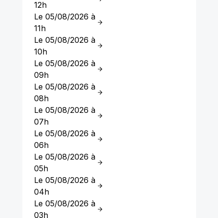
12h
Le 05/08/2026 à
11h
Le 05/08/2026 à
10h
Le 05/08/2026 à
09h
Le 05/08/2026 à
08h
Le 05/08/2026 à
07h
Le 05/08/2026 à
06h
Le 05/08/2026 à
05h
Le 05/08/2026 à
04h
Le 05/08/2026 à
03h