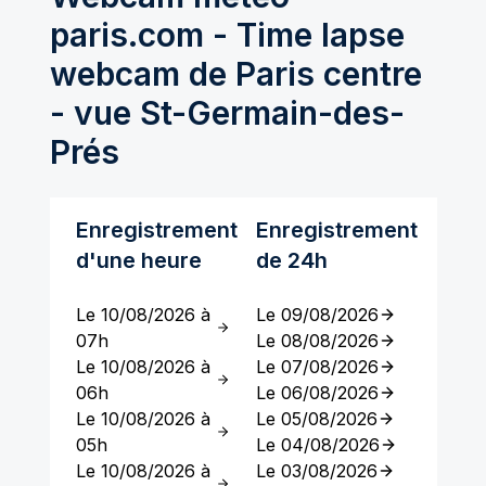
paris.com - Time lapse
webcam de Paris centre
- vue St-Germain-des-
Prés
Enregistrement
Enregistrement
d'une heure
de 24h
Le 10/08/2026 à
Le 09/08/2026
07h
Le 08/08/2026
Le 10/08/2026 à
Le 07/08/2026
06h
Le 06/08/2026
Le 10/08/2026 à
Le 05/08/2026
05h
Le 04/08/2026
Le 10/08/2026 à
Le 03/08/2026