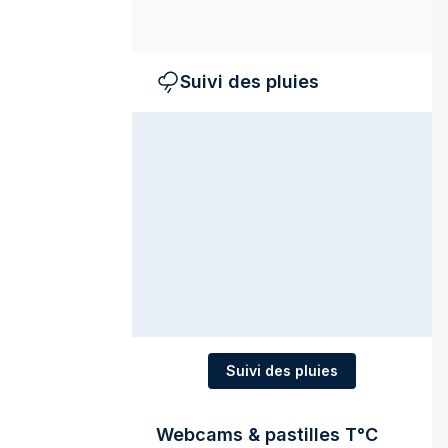
Suivi des pluies
Suivi des pluies
Webcams & pastilles T°C