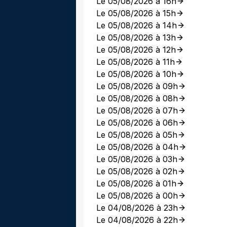
Le 05/08/2026 à 16h
Le 05/08/2026 à 15h
Le 05/08/2026 à 14h
Le 05/08/2026 à 13h
Le 05/08/2026 à 12h
Le 05/08/2026 à 11h
Le 05/08/2026 à 10h
Le 05/08/2026 à 09h
Le 05/08/2026 à 08h
Le 05/08/2026 à 07h
Le 05/08/2026 à 06h
Le 05/08/2026 à 05h
Le 05/08/2026 à 04h
Le 05/08/2026 à 03h
Le 05/08/2026 à 02h
Le 05/08/2026 à 01h
Le 05/08/2026 à 00h
Le 04/08/2026 à 23h
Le 04/08/2026 à 22h