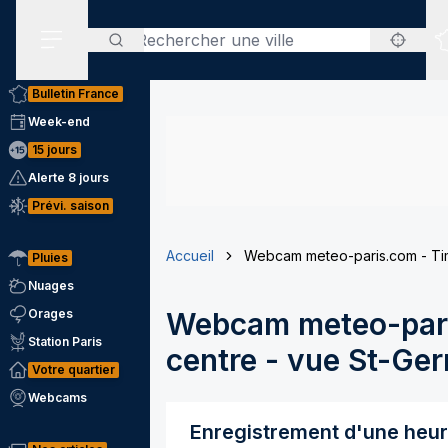
Rechercher
Menu secondaire
Bulletin France
Week-end
15 jours
Alerte 8 jours
Prévi. saison
Accueil
Webcam meteo-paris.com - Tim
Pluies
Nuages
Orages
Webcam meteo-pari
Station Paris
centre - vue St-Ge
Votre quartier
Webcams
Enregistrement d'une heu