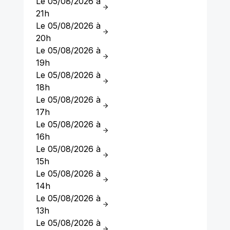
Le 05/08/2026 à
21h
Le 05/08/2026 à
20h
Le 05/08/2026 à
19h
Le 05/08/2026 à
18h
Le 05/08/2026 à
17h
Le 05/08/2026 à
16h
Le 05/08/2026 à
15h
Le 05/08/2026 à
14h
Le 05/08/2026 à
13h
Le 05/08/2026 à