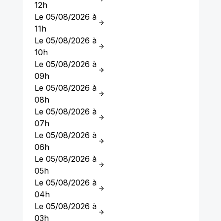
12h
Le 05/08/2026 à
11h
Le 05/08/2026 à
10h
Le 05/08/2026 à
09h
Le 05/08/2026 à
08h
Le 05/08/2026 à
07h
Le 05/08/2026 à
06h
Le 05/08/2026 à
05h
Le 05/08/2026 à
04h
Le 05/08/2026 à
03h