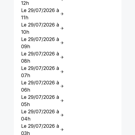
12h
Le 29/07/2026 à
11h
Le 29/07/2026 à
10h
Le 29/07/2026 à
09h
Le 29/07/2026 à
08h
Le 29/07/2026 à
07h
Le 29/07/2026 à
06h
Le 29/07/2026 à
05h
Le 29/07/2026 à
04h
Le 29/07/2026 à
03h