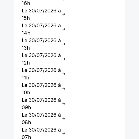
16h
Le 30/07/2026 à
15h
Le 30/07/2026 à
14h
Le 30/07/2026 à
13h
Le 30/07/2026 à
12h
Le 30/07/2026 à
11h
Le 30/07/2026 à
10h
Le 30/07/2026 à
09h
Le 30/07/2026 à
08h
Le 30/07/2026 à
07h