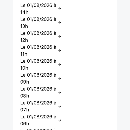
Le 01/08/2026 à
14h
Le 01/08/2026 à
13h
Le 01/08/2026 à
12h
Le 01/08/2026 à
11h
Le 01/08/2026 à
10h
Le 01/08/2026 à
09h
Le 01/08/2026 à
08h
Le 01/08/2026 à
07h
Le 01/08/2026 à
06h