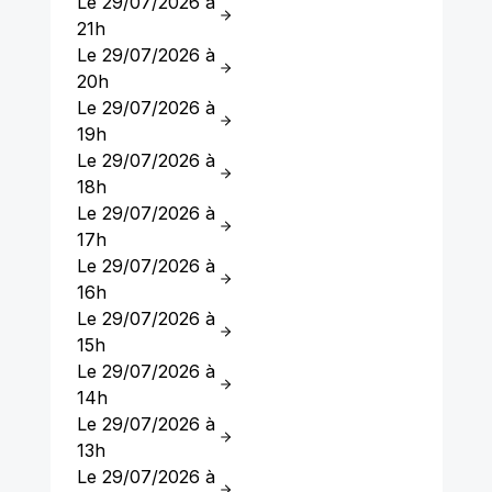
Le 29/07/2026 à
21h
Le 29/07/2026 à
20h
Le 29/07/2026 à
19h
Le 29/07/2026 à
18h
Le 29/07/2026 à
17h
Le 29/07/2026 à
16h
Le 29/07/2026 à
15h
Le 29/07/2026 à
14h
Le 29/07/2026 à
13h
Le 29/07/2026 à