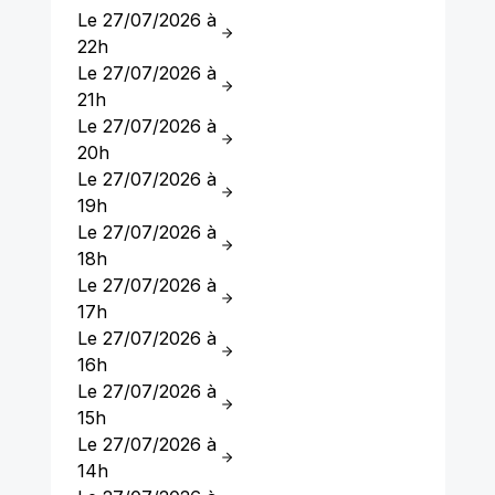
Le 27/07/2026 à
22h
Le 27/07/2026 à
21h
Le 27/07/2026 à
20h
Le 27/07/2026 à
19h
Le 27/07/2026 à
18h
Le 27/07/2026 à
17h
Le 27/07/2026 à
16h
Le 27/07/2026 à
15h
Le 27/07/2026 à
14h