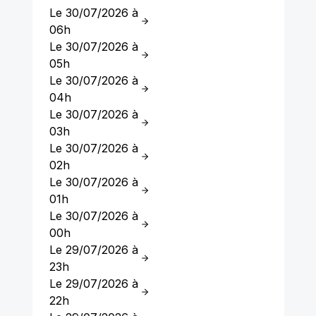
Le 30/07/2026 à
06h
Le 30/07/2026 à
05h
Le 30/07/2026 à
04h
Le 30/07/2026 à
03h
Le 30/07/2026 à
02h
Le 30/07/2026 à
01h
Le 30/07/2026 à
00h
Le 29/07/2026 à
23h
Le 29/07/2026 à
22h