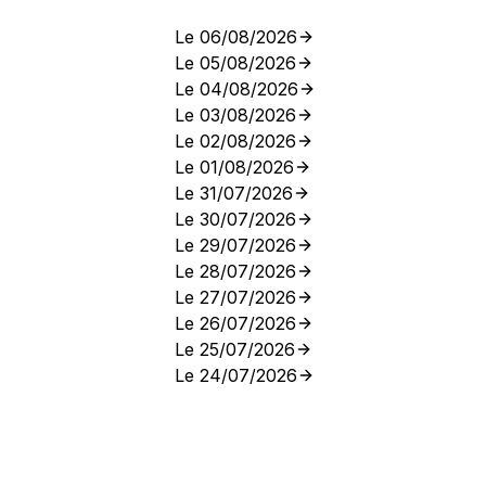
Le 06/08/2026
Le 05/08/2026
Le 04/08/2026
Le 03/08/2026
Le 02/08/2026
Le 01/08/2026
Le 31/07/2026
Le 30/07/2026
Le 29/07/2026
Le 28/07/2026
Le 27/07/2026
Le 26/07/2026
Le 25/07/2026
Le 24/07/2026