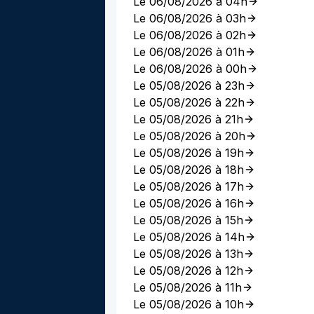
Le 06/08/2026 à 04h
Le 06/08/2026 à 03h
Le 06/08/2026 à 02h
Le 06/08/2026 à 01h
Le 06/08/2026 à 00h
Le 05/08/2026 à 23h
Le 05/08/2026 à 22h
Le 05/08/2026 à 21h
Le 05/08/2026 à 20h
Le 05/08/2026 à 19h
Le 05/08/2026 à 18h
Le 05/08/2026 à 17h
Le 05/08/2026 à 16h
Le 05/08/2026 à 15h
Le 05/08/2026 à 14h
Le 05/08/2026 à 13h
Le 05/08/2026 à 12h
Le 05/08/2026 à 11h
Le 05/08/2026 à 10h