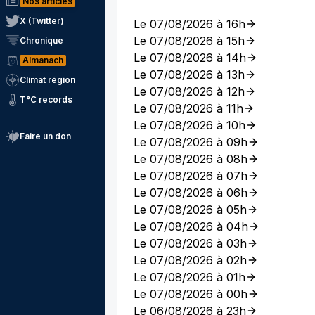
Nos articles
X (Twitter)
Le 07/08/2026 à 16h
Le 07/08/2026 à 15h
Chronique
Le 07/08/2026 à 14h
Almanach
Le 07/08/2026 à 13h
Climat région
Le 07/08/2026 à 12h
T°C records
Le 07/08/2026 à 11h
Le 07/08/2026 à 10h
Faire un don
Le 07/08/2026 à 09h
Le 07/08/2026 à 08h
Le 07/08/2026 à 07h
Le 07/08/2026 à 06h
Le 07/08/2026 à 05h
Le 07/08/2026 à 04h
Le 07/08/2026 à 03h
Le 07/08/2026 à 02h
Le 07/08/2026 à 01h
Le 07/08/2026 à 00h
Le 06/08/2026 à 23h