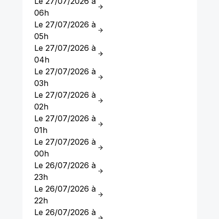
Le 27/07/2026 à
06h
Le 27/07/2026 à
05h
Le 27/07/2026 à
04h
Le 27/07/2026 à
03h
Le 27/07/2026 à
02h
Le 27/07/2026 à
01h
Le 27/07/2026 à
00h
Le 26/07/2026 à
23h
Le 26/07/2026 à
22h
Le 26/07/2026 à