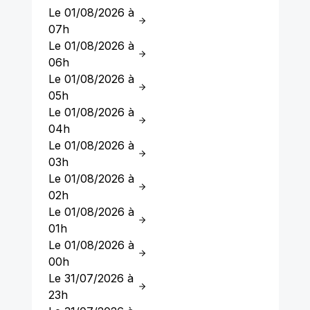
Le 01/08/2026 à
07h
Le 01/08/2026 à
06h
Le 01/08/2026 à
05h
Le 01/08/2026 à
04h
Le 01/08/2026 à
03h
Le 01/08/2026 à
02h
Le 01/08/2026 à
01h
Le 01/08/2026 à
00h
Le 31/07/2026 à
23h