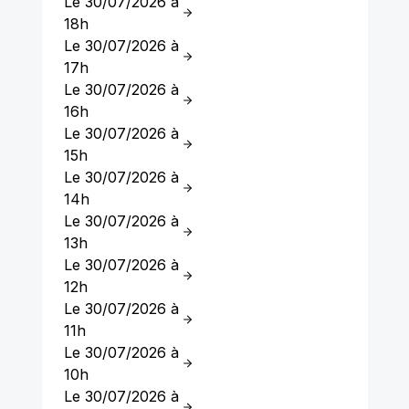
Le 30/07/2026 à
18h
Le 30/07/2026 à
17h
Le 30/07/2026 à
16h
Le 30/07/2026 à
15h
Le 30/07/2026 à
14h
Le 30/07/2026 à
13h
Le 30/07/2026 à
12h
Le 30/07/2026 à
11h
Le 30/07/2026 à
10h
Le 30/07/2026 à