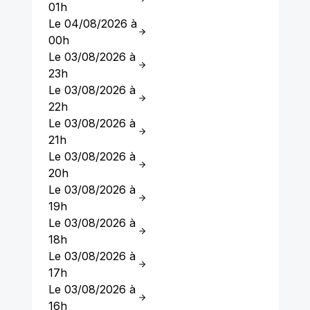
01h
Le 04/08/2026 à
00h
Le 03/08/2026 à
23h
Le 03/08/2026 à
22h
Le 03/08/2026 à
21h
Le 03/08/2026 à
20h
Le 03/08/2026 à
19h
Le 03/08/2026 à
18h
Le 03/08/2026 à
17h
Le 03/08/2026 à
16h