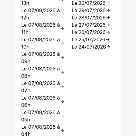
13h
Le 30/07/2026
Le 07/08/2026 à
Le 29/07/2026
12h
Le 28/07/2026
Le 07/08/2026 à
Le 27/07/2026
11h
Le 26/07/2026
Le 07/08/2026 à
Le 25/07/2026
10h
Le 24/07/2026
Le 07/08/2026 à
09h
Le 07/08/2026 à
08h
Le 07/08/2026 à
07h
Le 07/08/2026 à
06h
Le 07/08/2026 à
05h
Le 07/08/2026 à
04h