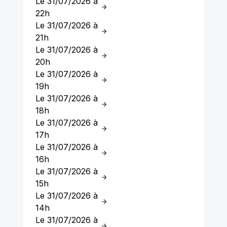
Le 31/07/2026 à
22h
Le 31/07/2026 à
21h
Le 31/07/2026 à
20h
Le 31/07/2026 à
19h
Le 31/07/2026 à
18h
Le 31/07/2026 à
17h
Le 31/07/2026 à
16h
Le 31/07/2026 à
15h
Le 31/07/2026 à
14h
Le 31/07/2026 à