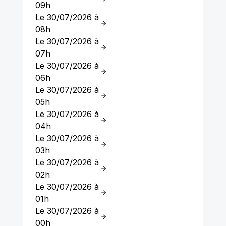
09h
Le 30/07/2026 à
08h
Le 30/07/2026 à
07h
Le 30/07/2026 à
06h
Le 30/07/2026 à
05h
Le 30/07/2026 à
04h
Le 30/07/2026 à
03h
Le 30/07/2026 à
02h
Le 30/07/2026 à
01h
Le 30/07/2026 à
00h