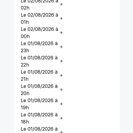
Le 02/08/2026 à
02h
Le 02/08/2026 à
01h
Le 02/08/2026 à
00h
Le 01/08/2026 à
23h
Le 01/08/2026 à
22h
Le 01/08/2026 à
21h
Le 01/08/2026 à
20h
Le 01/08/2026 à
19h
Le 01/08/2026 à
18h
Le 01/08/2026 à