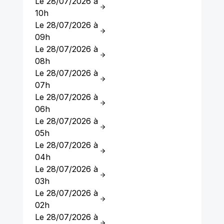
Le 28/07/2026 à
10h
Le 28/07/2026 à
09h
Le 28/07/2026 à
08h
Le 28/07/2026 à
07h
Le 28/07/2026 à
06h
Le 28/07/2026 à
05h
Le 28/07/2026 à
04h
Le 28/07/2026 à
03h
Le 28/07/2026 à
02h
Le 28/07/2026 à