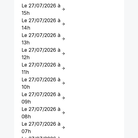
Le 27/07/2026 à
15h
Le 27/07/2026 à
14h
Le 27/07/2026 à
13h
Le 27/07/2026 à
12h
Le 27/07/2026 à
11h
Le 27/07/2026 à
10h
Le 27/07/2026 à
09h
Le 27/07/2026 à
08h
Le 27/07/2026 à
07h