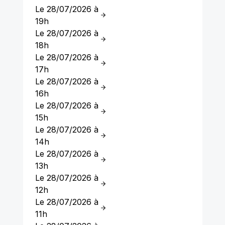
Le 28/07/2026 à
19h
Le 28/07/2026 à
18h
Le 28/07/2026 à
17h
Le 28/07/2026 à
16h
Le 28/07/2026 à
15h
Le 28/07/2026 à
14h
Le 28/07/2026 à
13h
Le 28/07/2026 à
12h
Le 28/07/2026 à
11h