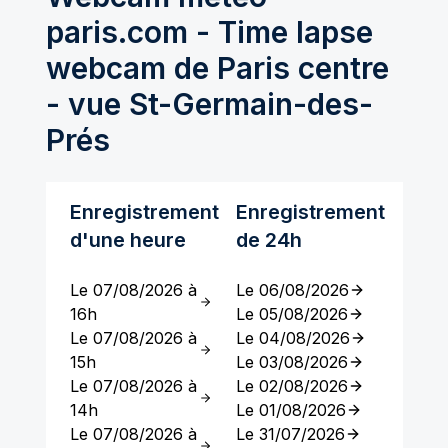
paris.com - Time lapse
webcam de Paris centre
- vue St-Germain-des-
Prés
Enregistrement
Enregistrement
d'une heure
de 24h
Le 07/08/2026 à
Le 06/08/2026
16h
Le 05/08/2026
Le 07/08/2026 à
Le 04/08/2026
15h
Le 03/08/2026
Le 07/08/2026 à
Le 02/08/2026
14h
Le 01/08/2026
Le 07/08/2026 à
Le 31/07/2026