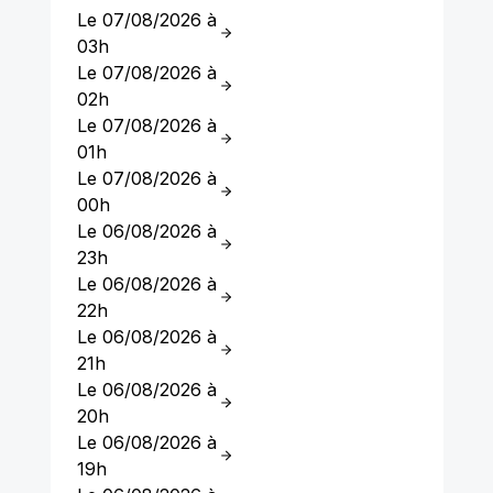
Le 07/08/2026 à
03h
Le 07/08/2026 à
02h
Le 07/08/2026 à
01h
Le 07/08/2026 à
00h
Le 06/08/2026 à
23h
Le 06/08/2026 à
22h
Le 06/08/2026 à
21h
Le 06/08/2026 à
20h
Le 06/08/2026 à
19h