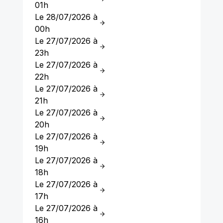
01h
Le 28/07/2026 à
00h
Le 27/07/2026 à
23h
Le 27/07/2026 à
22h
Le 27/07/2026 à
21h
Le 27/07/2026 à
20h
Le 27/07/2026 à
19h
Le 27/07/2026 à
18h
Le 27/07/2026 à
17h
Le 27/07/2026 à
16h