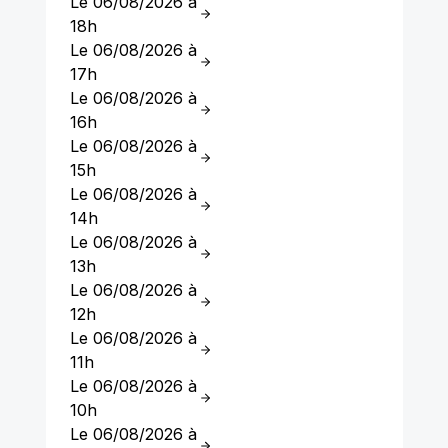
Le 06/08/2026 à
18h
Le 06/08/2026 à
17h
Le 06/08/2026 à
16h
Le 06/08/2026 à
15h
Le 06/08/2026 à
14h
Le 06/08/2026 à
13h
Le 06/08/2026 à
12h
Le 06/08/2026 à
11h
Le 06/08/2026 à
10h
Le 06/08/2026 à