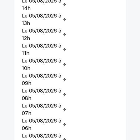
Le 05/08/2026 à
14h
Le 05/08/2026 à
13h
Le 05/08/2026 à
12h
Le 05/08/2026 à
11h
Le 05/08/2026 à
10h
Le 05/08/2026 à
09h
Le 05/08/2026 à
08h
Le 05/08/2026 à
07h
Le 05/08/2026 à
06h
Le 05/08/2026 à