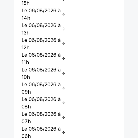
15h
Le 06/08/2026 à
14h
Le 06/08/2026 à
13h
Le 06/08/2026 à
12h
Le 06/08/2026 à
11h
Le 06/08/2026 à
10h
Le 06/08/2026 à
09h
Le 06/08/2026 à
08h
Le 06/08/2026 à
07h
Le 06/08/2026 à
06h