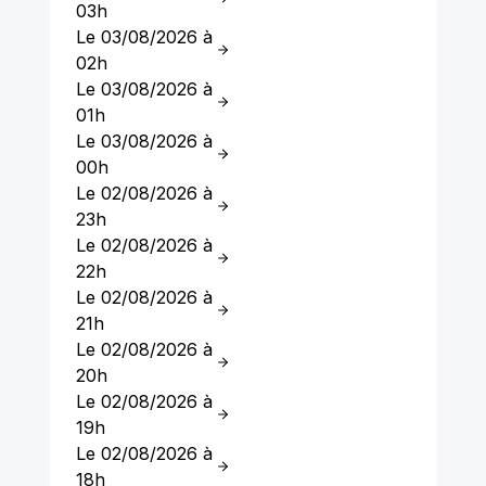
03h
Le 03/08/2026 à
02h
Le 03/08/2026 à
01h
Le 03/08/2026 à
00h
Le 02/08/2026 à
23h
Le 02/08/2026 à
22h
Le 02/08/2026 à
21h
Le 02/08/2026 à
20h
Le 02/08/2026 à
19h
Le 02/08/2026 à
18h