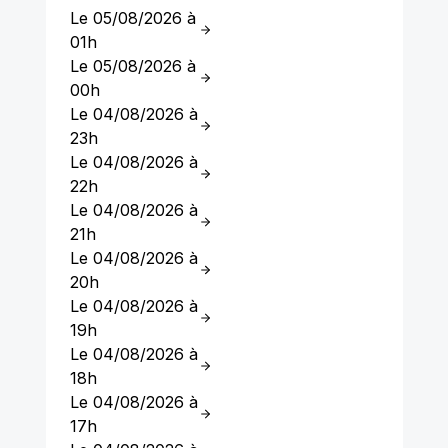
Le 05/08/2026 à
01h
Le 05/08/2026 à
00h
Le 04/08/2026 à
23h
Le 04/08/2026 à
22h
Le 04/08/2026 à
21h
Le 04/08/2026 à
20h
Le 04/08/2026 à
19h
Le 04/08/2026 à
18h
Le 04/08/2026 à
17h