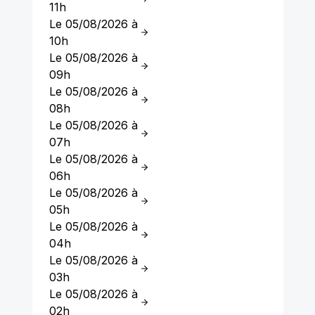
11h
Le 05/08/2026 à
10h
Le 05/08/2026 à
09h
Le 05/08/2026 à
08h
Le 05/08/2026 à
07h
Le 05/08/2026 à
06h
Le 05/08/2026 à
05h
Le 05/08/2026 à
04h
Le 05/08/2026 à
03h
Le 05/08/2026 à
02h