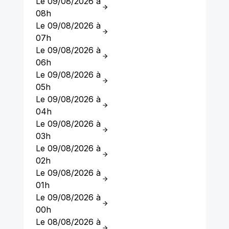
Le 09/08/2026 à
08h
Le 09/08/2026 à
07h
Le 09/08/2026 à
06h
Le 09/08/2026 à
05h
Le 09/08/2026 à
04h
Le 09/08/2026 à
03h
Le 09/08/2026 à
02h
Le 09/08/2026 à
01h
Le 09/08/2026 à
00h
Le 08/08/2026 à