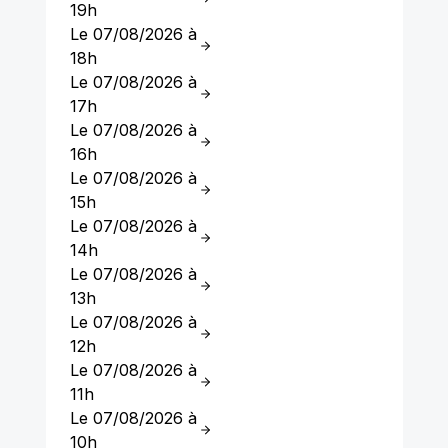
19h
Le 07/08/2026 à
18h
Le 07/08/2026 à
17h
Le 07/08/2026 à
16h
Le 07/08/2026 à
15h
Le 07/08/2026 à
14h
Le 07/08/2026 à
13h
Le 07/08/2026 à
12h
Le 07/08/2026 à
11h
Le 07/08/2026 à
10h