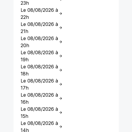
23h
Le 08/08/2026 à
22h
Le 08/08/2026 à
21h
Le 08/08/2026 à
20h
Le 08/08/2026 à
19h
Le 08/08/2026 à
18h
Le 08/08/2026 à
17h
Le 08/08/2026 à
16h
Le 08/08/2026 à
15h
Le 08/08/2026 à
14h