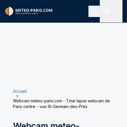
FR
Rechercher
Menu
Menu des
Accueil
Webcam meteo-paris.com - Time lapse webcam de
Paris centre - vue St-Germain-des-Prés
Webcam meteo-