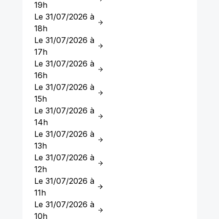
19h
Le 31/07/2026 à
18h
Le 31/07/2026 à
17h
Le 31/07/2026 à
16h
Le 31/07/2026 à
15h
Le 31/07/2026 à
14h
Le 31/07/2026 à
13h
Le 31/07/2026 à
12h
Le 31/07/2026 à
11h
Le 31/07/2026 à
10h