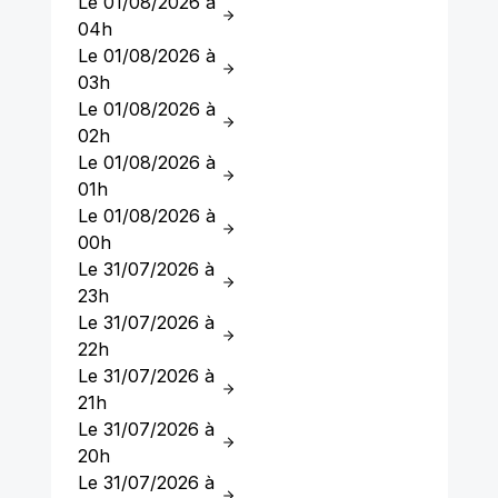
Le 01/08/2026 à
04h
Le 01/08/2026 à
03h
Le 01/08/2026 à
02h
Le 01/08/2026 à
01h
Le 01/08/2026 à
00h
Le 31/07/2026 à
23h
Le 31/07/2026 à
22h
Le 31/07/2026 à
21h
Le 31/07/2026 à
20h
Le 31/07/2026 à