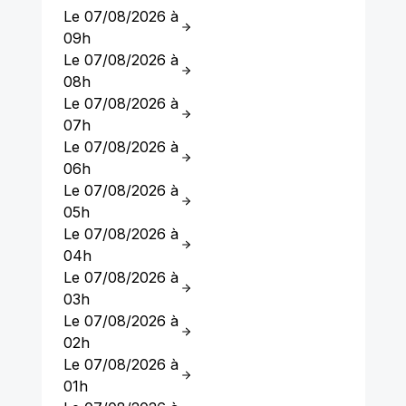
Le 07/08/2026 à
09h
Le 07/08/2026 à
08h
Le 07/08/2026 à
07h
Le 07/08/2026 à
06h
Le 07/08/2026 à
05h
Le 07/08/2026 à
04h
Le 07/08/2026 à
03h
Le 07/08/2026 à
02h
Le 07/08/2026 à
01h