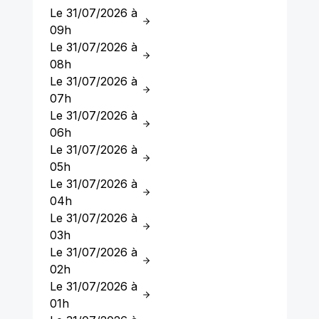
Le 31/07/2026 à
09h
Le 31/07/2026 à
08h
Le 31/07/2026 à
07h
Le 31/07/2026 à
06h
Le 31/07/2026 à
05h
Le 31/07/2026 à
04h
Le 31/07/2026 à
03h
Le 31/07/2026 à
02h
Le 31/07/2026 à
01h