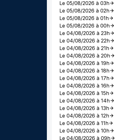
Le 05/08/2026 à 03h
Le 05/08/2026 à 02h
Le 05/08/2026 à 01h
Le 05/08/2026 à 00h
Le 04/08/2026 à 23h
Le 04/08/2026 à 22h
Le 04/08/2026 à 21h
Le 04/08/2026 à 20h
Le 04/08/2026 à 19h
Le 04/08/2026 à 18h
Le 04/08/2026 à 17h
Le 04/08/2026 à 16h
Le 04/08/2026 à 15h
Le 04/08/2026 à 14h
Le 04/08/2026 à 13h
Le 04/08/2026 à 12h
Le 04/08/2026 à 11h
Le 04/08/2026 à 10h
Le 04/08/2026 à 09h