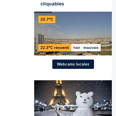
cliquables
20.7°C
22.3°C ressenti
air : mauvais
Webcams locales