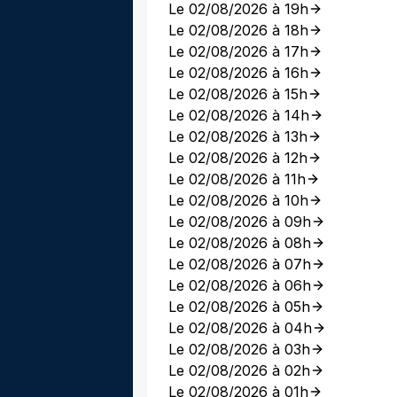
Le 02/08/2026 à 19h
Le 02/08/2026 à 18h
Le 02/08/2026 à 17h
Le 02/08/2026 à 16h
Le 02/08/2026 à 15h
Le 02/08/2026 à 14h
Le 02/08/2026 à 13h
Le 02/08/2026 à 12h
Le 02/08/2026 à 11h
Le 02/08/2026 à 10h
Le 02/08/2026 à 09h
Le 02/08/2026 à 08h
Le 02/08/2026 à 07h
Le 02/08/2026 à 06h
Le 02/08/2026 à 05h
Le 02/08/2026 à 04h
Le 02/08/2026 à 03h
Le 02/08/2026 à 02h
Le 02/08/2026 à 01h