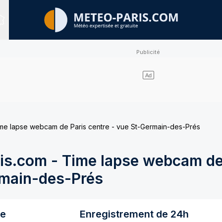
Sites expertisés
e lapse webcam de Paris centre - vue St-Germain-des-Prés
s.com - Time lapse webcam de
rmain-des-Prés
re
Enregistrement de 24h