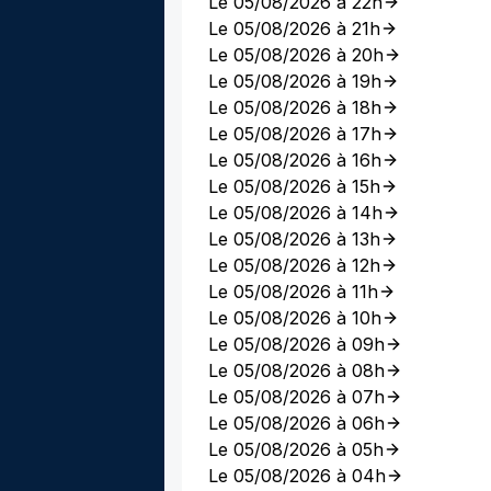
Le 05/08/2026 à 22h
Le 05/08/2026 à 21h
Le 05/08/2026 à 20h
Le 05/08/2026 à 19h
Le 05/08/2026 à 18h
Le 05/08/2026 à 17h
Le 05/08/2026 à 16h
Le 05/08/2026 à 15h
Le 05/08/2026 à 14h
Le 05/08/2026 à 13h
Le 05/08/2026 à 12h
Le 05/08/2026 à 11h
Le 05/08/2026 à 10h
Le 05/08/2026 à 09h
Le 05/08/2026 à 08h
Le 05/08/2026 à 07h
Le 05/08/2026 à 06h
Le 05/08/2026 à 05h
Le 05/08/2026 à 04h