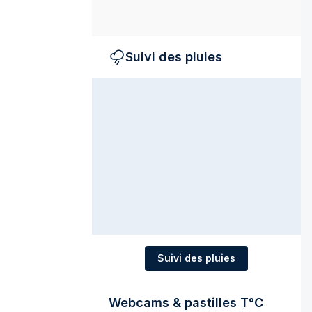
Suivi des pluies
Suivi des pluies
Webcams & pastilles T°C