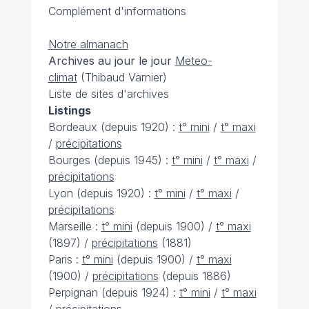
Complément d'informations
Notre almanach
Archives au jour le jour
Meteo-
climat
(Thibaud Varnier)
Liste de sites d'archives
Listings
Bordeaux (depuis 1920) :
t° mini
/
t° maxi
/
précipitations
Bourges (depuis 1945) :
t° mini
/
t° maxi
/
précipitations
Lyon (depuis 1920) :
t° mini
/
t° maxi
/
précipitations
Marseille :
t° mini
(depuis 1900) /
t° maxi
(1897) /
précipitations
(1881)
Paris :
t° mini
(depuis 1900) /
t° maxi
(1900) /
précipitations
(depuis 1886)
Perpignan (depuis 1924) :
t° mini
/
t° maxi