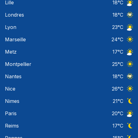
Lille
18
°C
Ciel 
Londres
18
°C
Ciel 
Lyon
23
°C
Ciel 
Marseille
24
°C
Ciel 
Metz
17
°C
Ciel 
Montpellier
25
°C
Ciel 
Nantes
18
°C
Ciel 
Nice
26
°C
Ciel 
Nimes
21
°C
Ciel 
Paris
20
°C
Ciel 
Reims
17
°C
Ciel 