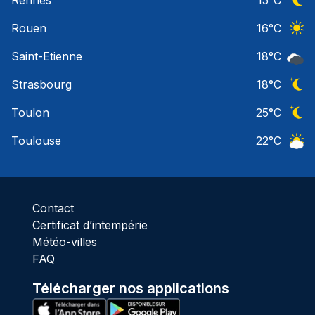
Rennes
15
°C
Ciel 
Rouen
16
°C
Ciel 
Saint-Etienne
18
°C
Ciel 
Strasbourg
18
°C
Ciel 
Toulon
25
°C
Ciel 
Toulouse
22
°C
Ciel 
Contact
Certificat d’intempérie
Météo-villes
FAQ
Télécharger nos applications