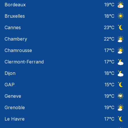
Bordeaux
19
°C
Orage
Bruxelles
18
°C
Ciel 
Cannes
23
°C
Ciel 
Chambery
22
°C
Ciel 
Chamrousse
17
°C
Ciel 
Clermont-Ferrand
17
°C
Ciel 
Dijon
18
°C
Ciel 
GAP
15
°C
Ciel 
Geneve
19
°C
Ciel 
Grenoble
19
°C
Ciel 
Le Havre
17
°C
Ciel 