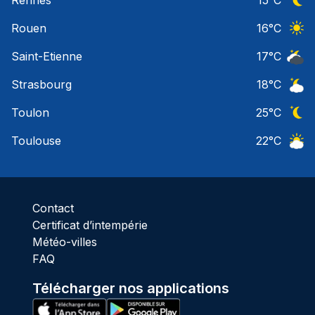
Rennes
15
°C
Ciel 
Rouen
16
°C
Ciel 
Saint-Etienne
17
°C
Ciel 
Strasbourg
18
°C
Ciel 
Toulon
25
°C
Ciel 
Toulouse
22
°C
Ciel 
Contact
Certificat d’intempérie
Météo-villes
FAQ
Télécharger nos applications