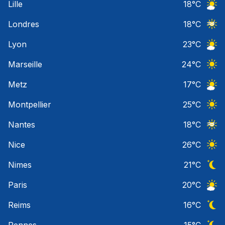
Lille
18
°C
Ciel 
Londres
18
°C
Ciel 
Lyon
23
°C
Ciel 
Marseille
24
°C
Ciel 
Metz
17
°C
Ciel 
Montpellier
25
°C
Ciel 
Nantes
18
°C
Ciel 
Nice
26
°C
Ciel 
Nimes
21
°C
Ciel 
Paris
20
°C
Ciel 
Reims
16
°C
Ciel 