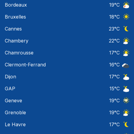
Bordeaux
19
°C
Orage
Bruxelles
18
°C
Ciel 
Cannes
23
°C
Ciel 
Chambery
22
°C
Ciel 
Chamrousse
17
°C
Ciel 
Clermont-Ferrand
16
°C
Ciel 
Dijon
17
°C
Ciel 
GAP
15
°C
Ciel 
Geneve
19
°C
Ciel 
Grenoble
19
°C
Ciel 
Le Havre
17
°C
Ciel 