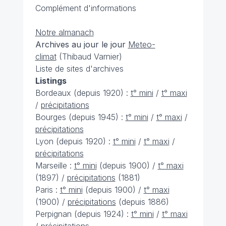
Complément d'informations
Notre almanach
Archives au jour le jour
Meteo-
climat
(Thibaud Varnier)
Liste de sites d'archives
Listings
Bordeaux (depuis 1920) :
t° mini
/
t° maxi
/
précipitations
Bourges (depuis 1945) :
t° mini
/
t° maxi
/
précipitations
Lyon (depuis 1920) :
t° mini
/
t° maxi
/
précipitations
Marseille :
t° mini
(depuis 1900) /
t° maxi
(1897) /
précipitations
(1881)
Paris :
t° mini
(depuis 1900) /
t° maxi
(1900) /
précipitations
(depuis 1886)
Perpignan (depuis 1924) :
t° mini
/
t° maxi