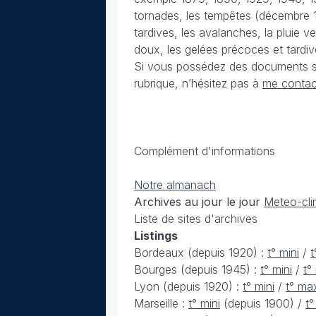
tornades, les tempêtes (décembre 
tardives, les avalanches, la pluie v
doux, les gelées précoces et tardives
Si vous possédez des documents su
rubrique, n’hésitez pas à
me contac
Complément d'informations
Notre almanach
Archives au jour le jour
Meteo-cli
Liste de sites d'archives
Listings
Bordeaux (depuis 1920) :
t° mini
/
t
Bourges (depuis 1945) :
t° mini
/
t°
Lyon (depuis 1920) :
t° mini
/
t° ma
Marseille :
t° mini
(depuis 1900) /
t°