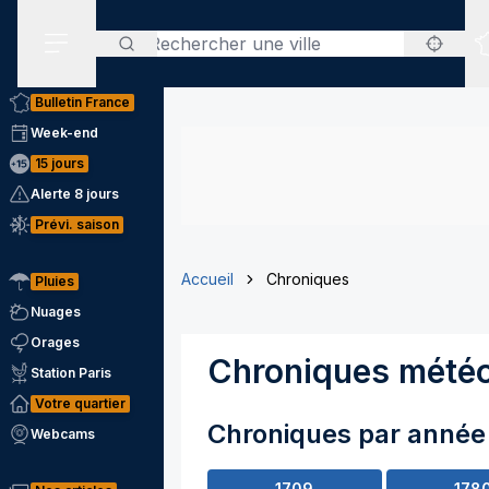
Rechercher
Menu secondaire
Bulletin France
Week-end
15 jours
Alerte 8 jours
Prévi. saison
Accueil
Chroniques
Pluies
Nuages
Orages
Chroniques mété
Station Paris
Votre quartier
Chroniques par année
Webcams
1709
178