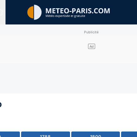
Sites expertisés
o
0
1788
1800