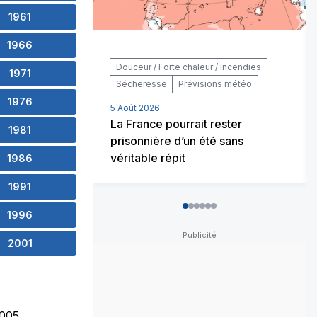
1961
1966
Douceur / Forte chaleur / Incendies
1971
Sécheresse
Prévisions météo
1976
5 Août 2026
La France pourrait rester
1981
prisonnière d’un été sans
véritable répit
1986
1991
0
1
2
3
4
5
1996
2001
005