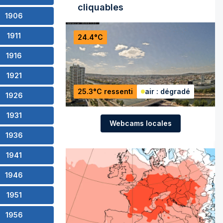
cliquables
1906
1911
24.4°C
1916
1921
25.3°C ressenti
air : dégradé
1926
1931
Webcams locales
1936
1941
1946
1951
1956