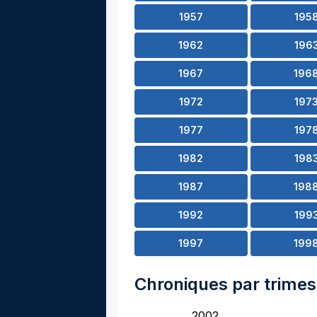
1957
195
1962
196
1967
196
1972
197
1977
197
1982
198
1987
198
1992
199
1997
199
Chroniques par trimes
2002