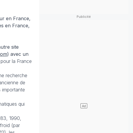
ur en France,
es en France,
utre site
com
) avec un
 pour la France
une recherche
 ancienne de
s importante
matiques qui
983, 1990,
roid (par
2), les