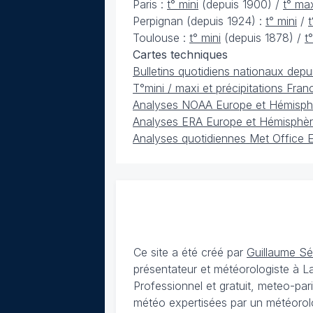
Paris :
t° mini
(depuis 1900) /
t° ma
Perpignan (depuis 1924) :
t° mini
/
Toulouse :
t° mini
(depuis 1878) /
t
Cartes techniques
Bulletins quotidiens nationaux depu
T°mini / maxi et précipitations Fra
Analyses NOAA Europe et Hémisph
Analyses ERA Europe et Hémisphèr
Analyses quotidiennes Met Office 
Ce site a été créé par
Guillaume S
présentateur et météorologiste à 
Professionnel et gratuit, meteo-par
météo expertisées par un météorolog