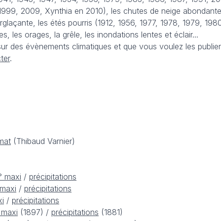
1999, 2009, Xynthia en 2010), les chutes de neige abondante
erglaçante, les étés pourris (1912, 1956, 1977, 1978, 1979, 1980
, les orages, la grêle, les inondations lentes et éclair...
r des évènements climatiques et que vous voulez les publier
ter
.
mat
(Thibaud Varnier)
° maxi
/
précipitations
 maxi
/
précipitations
xi
/
précipitations
 maxi
(1897) /
précipitations
(1881)