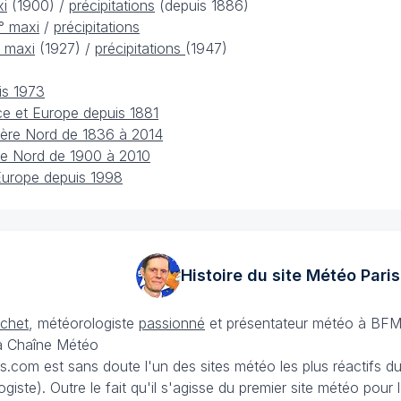
xi
(1900) /
précipitations
(depuis 1886)
t° maxi
/
précipitations
° maxi
(1927) /
précipitations
(1947)
is 1973
nce et Europe depuis 1881
ère Nord de 1836 à 2014
e Nord de 1900 à 2010
Europe depuis 1998
Histoire du site Météo
Paris
échet
, météorologiste
passionné
et présentateur météo à BFM
La Chaîne Météo
is.com est sans doute l'un des sites météo les plus réactifs 
iste). Outre le fait qu'il s'agisse du premier site météo pour