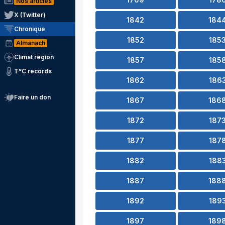
Nos articles
X (Twitter)
1842
184
Chronique
1852
185
Almanach
Climat région
1857
185
T°C records
1862
186
Faire un don
1867
186
1872
187
1877
187
1882
188
1887
188
1892
189
1897
189