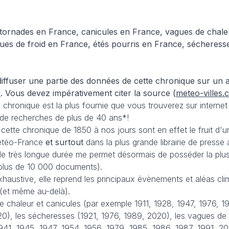
tornades en France, canicules en France, vagues de chale
ues de froid en France, étés pourris en France, sécheress
iffuser une partie des données de cette chronique sur un a
i
. Vous devez impérativement citer la source (
meteo-villes.
 chronique est la plus fournie que vous trouverez sur internet
t de recherches de plus de 40 ans*!
tte chronique de 1850 à nos jours sont en effet le fruit d'
Météo-France
et surtout
dans la plus grande librairie de presse
 de très longue durée me permet désormais de posséder la plu
plus de 10 000 documents).
exhaustive, elle reprend les principaux évènements et aléas cli
 (et même au-delà).
chaleur et canicules (par exemple 1911, 1928, 1947, 1976, 1
), les sécheresses (1921, 1976, 1989, 2020), les vagues de f
41, 1945, 1947, 1954, 1956, 1979, 1985, 1986, 1987, 1991, 201