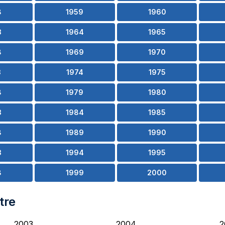
8
1959
1960
3
1964
1965
8
1969
1970
3
1974
1975
8
1979
1980
3
1984
1985
8
1989
1990
3
1994
1995
8
1999
2000
tre
2003
2004
2